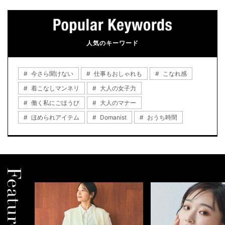
人気のキーワード
今さら聞けない
仕事もおしゃれも
こなれ感
着こなしマンネリ
大人の女子力
働く私にごほうび
大人のマナー
ほめられアイテム
Domanist
おうち時間