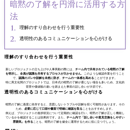
暗黙の了解を円滑に活用する方
法
理解のすり合わせを行う重要性
透明性のあるコミュニケーションを心がける
理解のすり合わせを行う重要性
新しいプロジェクトの立ち上げや人事異動の際には、
チーム内で共有されている暗黙の了解
を明示し、全員が認識を共有するプロセスが欠かせません
。このような確認作業を行うこと
で、
認識のズレや誤解を未然に防ぎ、チームの一体感を高める
ことができます。
特に異文化間のプロジェクトでは、日本式の暗黙の了解が通じない場合も多いため、文化的
背景や価値観の違いを踏まえた事前の話し合いが大切です。
透明性のあるコミュニケーションを心がける
暗黙の了解に過度に依存すると、意図しないトラブルや誤解を招く可能性があります。その
ため、
必要に応じて口頭や書面で明確に確認を取る
ことをおすすめします。
例えば、プロジェクトの進捗状況について定期的に確認を行い、暗黙の了解が正しく機能し
ているかを確認することは効果的です。また、
チーム内で「話し合いや意見交換をしやすい
雰囲気」を作る
ことも、暗黙の了解を健全に運用するために役に立つでしょう。