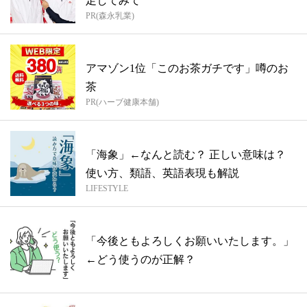
足してみて
PR(森永乳業)
アマゾン1位「このお茶ガチです」噂のお
茶
PR(ハーブ健康本舗)
「海象」←なんと読む？ 正しい意味は？
使い方、類語、英語表現も解説
LIFESTYLE
「今後ともよろしくお願いいたします。」
←どう使うのが正解？