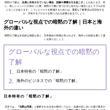
暗黙の了解は、
全員に共有されていない場合、誤解や摩擦を引き起こす
ことがあります。特
に、新しいメンバーが加わった際、暗黙の了解に気づかずに従わない場合にはトラブルが生
じることがあります。こうしたリスクを軽減するためには、重要な了解事項は言語化する
か、共有するプロセスを取り入れる必要があるでしょう。
グローバルな視点での暗黙の了解｜日本と海
外の違い
暗黙の了解は文化的な側面も強く、日本独自の特徴が見られます。海外との比較を通じて違
いを探りましょう。
グローバルな視点での暗黙の
了解
日本特有の「暗黙の了解」
海外のビジネスでの「暗黙の了解」
日本特有の「暗黙の了解」
日本では、
「沈黙は同意」
と解釈される文化が根付いており、会議や話し合いの場で無言が