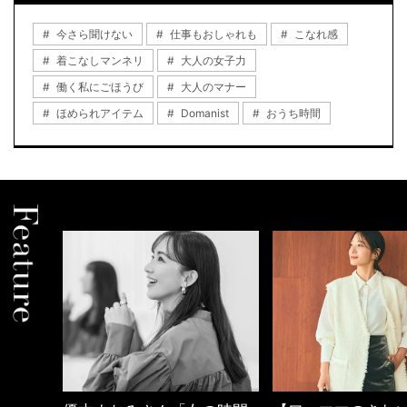
今さら聞けない
仕事もおしゃれも
こなれ感
着こなしマンネリ
大人の女子力
働く私にごほうび
大人のマナー
ほめられアイテム
Domanist
おうち時間