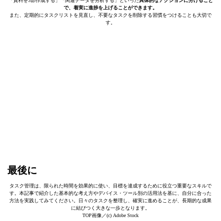
「資料を3部作成する」「関連データを分析する」といった
具体的なアクションに分けること
で、着実に進捗を上げることができます。
また、定期的にタスクリストを見直し、不要なタスクを削除する習慣をつけることも大切で
す。
最後に
タスク管理は、限られた時間を効果的に使い、目標を達成するために役立つ重要なスキルで
す。本記事で紹介した基本的な考え方やデバイス・ツール別の活用法を基に、自分に合った
方法を実践してみてください。日々のタスクを整理し、確実に進めることが、長期的な成果
に結びつく大きな一歩となります。
TOP画像／(c) Adobe Stock