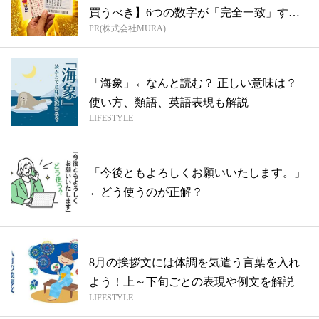
買うべき】6つの数字が「完全一致」する
PR(株式会社MURA)
方...
「海象」←なんと読む？ 正しい意味は？
使い方、類語、英語表現も解説
LIFESTYLE
「今後ともよろしくお願いいたします。」
←どう使うのが正解？
8月の挨拶文には体調を気遣う言葉を入れ
よう！上～下旬ごとの表現や例文を解説
LIFESTYLE