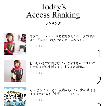
ランキング
元タカラジェンヌ 凪七瑠海さんのバッグの中身
は？ 「ユニークな小物を楽しみながら…
LIFESTYLE
おいしいものに目がない凪七瑠海さん 「エビの
お寿司は断然生派です」【宝塚歌劇団O…
LIFESTYLE
ん!? どういうこと？ 安堵から一転、女の勘はほ
ぼほぼ当たる！【中学生ママ（40…
LIFESTYLE