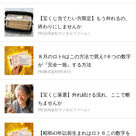
【宝くじ当てたい方限定】もう外れるの、
終わりにしませんか
PR(合同会社デジタルファーム )
８月のロト6はこの方法で買え!!６つの数字
が『完全一致』する方法
PR(株式会社MURA)
【宝くじ落選】外れ続ける流れ、ここで断
ちませんか
PR(合同会社デジタルファーム )
【昭和43年以前生まれはロト６この数字を