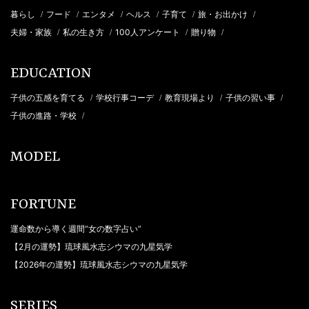
暮らし
フード
エンタメ
ヘルス
子育て
旅・お出かけ
/
/
/
/
/
/
夫婦・家族
私の生き方
100人アンケート
贈り物
/
/
/
/
EDUCATION
子供の五感を育てる
学校行事コーデ
教育現場より
子供の習い事
/
/
/
/
子供の進路・学校
/
MODEL
FORTUNE
運命数から導く週間“女の数字占い”
【2月の運勢】琉球風水志シウマの九星気学
【2026年の運勢】琉球風水志シウマの九星気学
SERIES