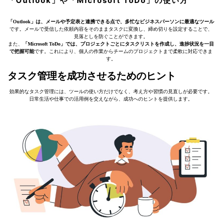
「Outlook」や「Microsoft ToDo」の使い方
「Outlook」は、メールや予定表と連携できる点で、多忙なビジネスパーソンに最適なツール
です。メールで受信した依頼内容をそのままタスクに変換し、締め切りを設定することで、
見落としを防ぐことができます。
また、
「Microsoft ToDo」では、プロジェクトごとにタスクリストを作成し、進捗状況を一目
で把握可能
です。これにより、個人の作業からチームのプロジェクトまで柔軟に対応できま
す。
タスク管理を成功させるためのヒント
効果的なタスク管理には、ツールの使い方だけでなく、考え方や習慣の見直しが必要です。
日常生活や仕事での活用例を交えながら、成功へのヒントを提供します。