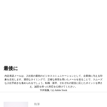
最後に
内定承諾メールは、入社前の最初のビジネスコミュニケーションとして、企業側に与える印
象を左右します。適切なタイミングで、正確な表現を用いたメールを送ることで、スムーズ
な入社手続きを進められるでしょう。転職・新卒、それぞれの状況に応じたポイントを押さ
え、誠意を持った対応を心掛けてください。
TOP画像／(c) Adobe Stock
執筆