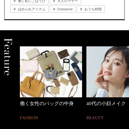
働く私にごほうび
大人のマナー
ほめられアイテム
Domanist
おうち時間
めカジ
働く女性のバッグの中身
40代の小顔メイク
FASHION
BEAUTY