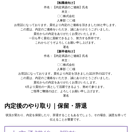
【転職者向け】
件名：【内定承諾のご連絡】氏名
本文：
〇〇株式会社
人事部 〇〇様
お世話になっております。貴社より内定のご連絡を頂きました□□と申します。
この度は、内定のご連絡をいただき、誠にありがとうございました。
貴社からの内定をありがたくお受けいたします。
一日も早く貴社に貢献できるよう、努力する所存です。
これからどうぞよろしくお願い申し上げます。
署名
【新卒者向け】
件名：【内定承諾のご連絡】氏名
本文：
〇〇株式会社
人事部 〇〇様
お世話になっております。貴社より内定を頂きました□□大学の□□です。
この度は、内定のご連絡をいただき、誠にありがとうございました。
貴社からの内定をありがたくお受けいたします。
4月より貴社の一員として活躍できるよう、努めて参ります。
ご指導ご鞭撻のほど、よろしくお願い申し上げます。
署名
内定後のやり取り｜保留・辞退
状況が変わり、内定を保留したり、辞退することもあるでしょう。その場合、誠意を持って
伝えることが重要です。