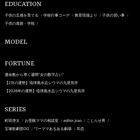
EDUCATION
子供の五感を育てる
学校行事コーデ
教育現場より
子供の習い事
/
/
/
/
子供の進路・学校
/
MODEL
FORTUNE
運命数から導く週間“女の数字占い”
【2月の運勢】琉球風水志シウマの九星気学
【2026年の運勢】琉球風水志シウマの九星気学
SERIES
町田啓太
お受験ママの相談室
editor_kao
こじらせ男
/
/
/
/
宝塚歌劇団OG
ワーママあるある劇場
耳恋
/
/