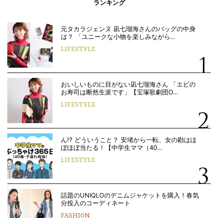
ランキング
元タカラジェンヌ 凪七瑠海さんのバッグの中身
は？ 「ユニークな小物を楽しみながら…
LIFESTYLE
おいしいものに目がない凪七瑠海さん 「エビの
お寿司は断然生派です」【宝塚歌劇団O…
LIFESTYLE
ん!? どういうこと？ 安堵から一転、女の勘はほ
ぼほぼ当たる！【中学生ママ（40…
LIFESTYLE
話題のUNIQLOのデニムジャケットを購入！春気
分投入のコーディネート
FASHION