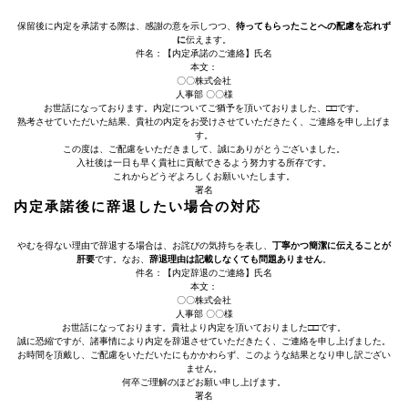
保留後に内定を承諾する際は、感謝の意を示しつつ、
待ってもらったことへの配慮を忘れず
に
伝えます。
件名：【内定承諾のご連絡】氏名
本文：
〇〇株式会社
人事部 〇〇様
お世話になっております。内定についてご猶予を頂いておりました、□□です。
熟考させていただいた結果、貴社の内定をお受けさせていただきたく、ご連絡を申し上げま
す。
この度は、ご配慮をいただきまして、誠にありがとうございました。
入社後は一日も早く貴社に貢献できるよう努力する所存です。
これからどうぞよろしくお願いいたします。
署名
内定承諾後に辞退したい場合の対応
やむを得ない理由で辞退する場合は、お詫びの気持ちを表し、
丁寧かつ簡潔に伝えることが
肝要
です。なお、
辞退理由は記載しなくても問題ありません
。
件名：【内定辞退のご連絡】氏名
本文：
〇〇株式会社
人事部 〇〇様
お世話になっております。貴社より内定を頂いておりました□□です。
誠に恐縮ですが、諸事情により内定を辞退させていただきたく、ご連絡を申し上げました。
お時間を頂戴し、ご配慮をいただいたにもかかわらず、このような結果となり申し訳ござい
ません。
何卒ご理解のほどお願い申し上げます。
署名