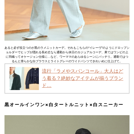
あると必ず役立つのが黒のラメニットカーデ。それもこちらの“イレーヴ”のようにドロップシ
ョルダーでヒップが隠れる長め丈なら通勤から休日のカジュアルコーデ、果てはワンピの上
に羽織ってオケージョン仕様に…など、ワーママのあらゆるシーンにバッチリ。通勤ではつ
るんと滑らかな白ブラウスとライトグレーのワイドパンツできれいめに仕上げて。
流行「ラメやスパンコール」大人はど
う着る？絶妙なアイテムが揃うブラン
ド…
黒オールインワン×白タートルニット×白スニーカー