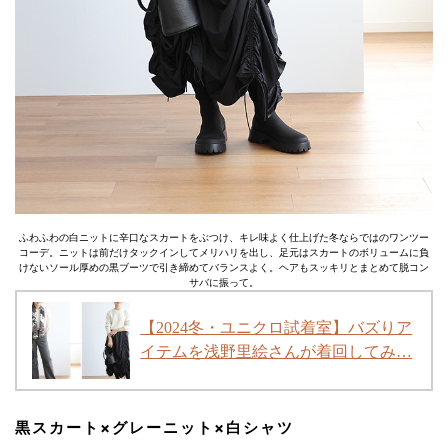
ふわふわの白ニットに辛口なスカートをぶつけ、キレ味よく仕上げた冬ならではのワンツー
コーデ。ニットは前だけタックインしてメリハリを出し、足元はスカートのボリュームに負
けないソール厚めの黒ブーツで引き締めてバランスよく。ヘアもスッキリとまとめて脱コン
サバに振って。
【2024冬・ユニクロ試着室】バズりア
イテムを浅野里絵さんが着回してみ…
黒スカート×グレーニット×白シャツ