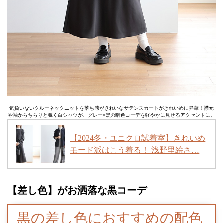
気負いないクルーネックニットを落ち感がきれいなサテンスカートがきれいめに昇華！襟元
や袖からちらりと覗く白シャツが、グレー×黒の暗色コーデを軽やかに見せるアクセントに。
【2024冬・ユニクロ試着室】きれいめ
モード派はこう着る！ 浅野里絵さ…
【差し色】がお洒落な黒コーデ
黒の差し色におすすめの配色