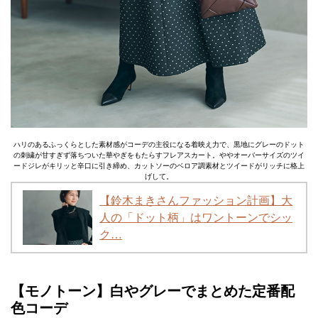
ハリのあるふっくらとした素材感がコーデの主役になる着映え力で、黒地にグレーのドット
の刺繍が甘すぎず落ちついた華やぎをもたらすフレアスカート。ややオーバーサイズのツイ
ードジレがキリッと辛口に引き締め、カットソーのベロア調素材とツイードがリッチに格上
げして。
【鈴木まきさんファッション計画】大
人の「ドット柄」はワントーンでシッ
ク…
【モノトーン】白やグレーでまとめた定番配
色コーデ