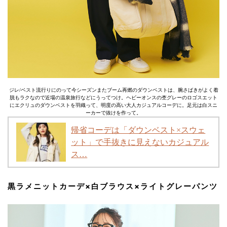
ジレ/ベスト流行りにのって今シーズンまたブーム再燃のダウンベストは、腕さばきがよく着
脱もラクなので近場の温泉旅行などにうってつけ。ヘビーオンスの杢グレーのロゴスエット
にエクリュのダウンベストを羽織って、明度の高い大人カジュアルコーデに。足元は白スニ
ーカーで抜けを作って。
帰省コーデは「ダウンベスト×スウェ
ット」で手抜きに見えないカジュアル
ス…
黒ラメニットカーデ×白ブラウス×ライトグレーパンツ