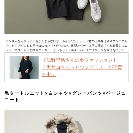
ハンサムなカジュアル感がたまらないオールインワン。シャツ襟の上半身はややコンパクト
で、ヒップや太もも周りはゆったりと作られた、体型カバーも上手に叶えてくれる美シルエ
ット。白タートルと白スニーカー、かっちりショルダーバッグでクリーンな抜けを出して。
【浅野里絵さんの冬ファッション】
「黒サロペットとワンピース」が子育
て中…
黒タートルニット×白シャツ×グレーパンツ×ベージュ
コート