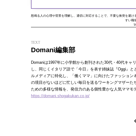
怒鳴る人の心理や背景を理解し、適切に対応することで、不要な衝突を避け
すい職
T
TEXT
Domani編集部
Domaniは1997年に小学館から創刊された30代・40
し、同じくイタリア語で「今日」を表す姉妹誌『Oggi』と
ルメディアに特化し、「働くママ」に向けたファッション＆
の境目がないほどに忙しい毎日を送るワーキングマザーた
ための多様な情報を、発信力のある個性豊かな人気ママモ
https://domani.shogakukan.co.jp/