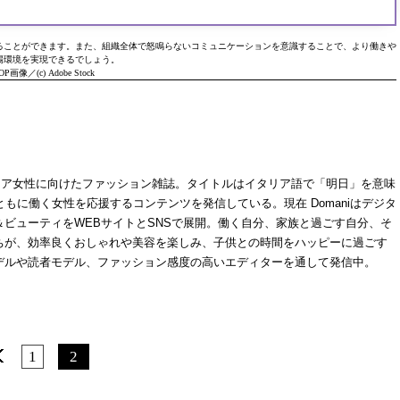
ることができます。また、組織全体で怒鳴らないコミュニケーションを意識することで、より働きや
場環境を実現できるでしょう。
OP画像／(c) Adobe Stock
代キャリア女性に向けたファッション雑誌。タイトルはイタリア語で「明日」を意味
ともに働く女性を応援するコンテンツを発信している。現在 Domaniはデジタ
ビューティをWEBサイトとSNSで展開。働く自分、家族と過ごす自分、そ
ちが、効率良くおしゃれや美容を楽しみ、子供との時間をハッピーに過ごす
デルや読者モデル、ファッション感度の高いエディターを通して発信中。
1
2