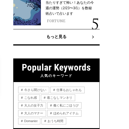
当たりすぎて怖い！あなたの今
週の運勢（2/23〜3/1）を数秘
術占いで占います
FORTUNE
もっと見る
人気のキーワード
今さら聞けない
仕事もおしゃれも
こなれ感
着こなしマンネリ
大人の女子力
働く私にごほうび
大人のマナー
ほめられアイテム
Domanist
おうち時間