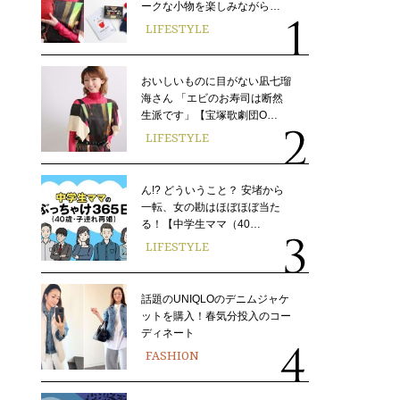
ークな小物を楽しみながら…
LIFESTYLE
おいしいものに目がない凪七瑠
海さん 「エビのお寿司は断然
生派です」【宝塚歌劇団O…
LIFESTYLE
ん!? どういうこと？ 安堵から
一転、女の勘はほぼほぼ当た
る！【中学生ママ（40…
LIFESTYLE
話題のUNIQLOのデニムジャケ
ットを購入！春気分投入のコー
ディネート
FASHION