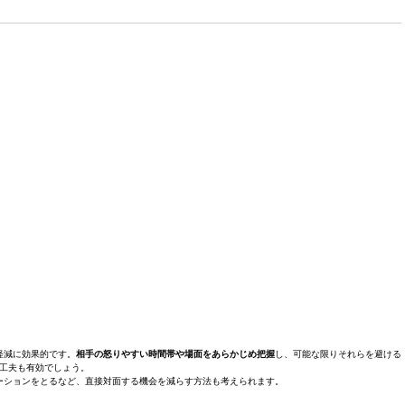
軽減に効果的です。
相手の怒りやすい時間帯や場面をあらかじめ把握
し、可能な限りそれらを避ける
工夫も有効でしょう。
ーションをとるなど、直接対面する機会を減らす方法も考えられます。