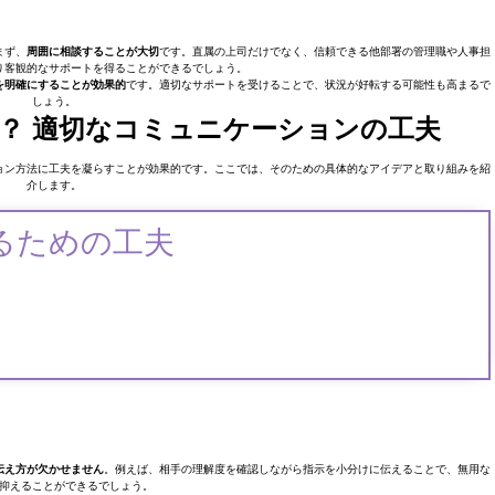
まず、
周囲に相談することが大切
です。直属の上司だけでなく、信頼できる他部署の管理職や人事担
り客観的なサポートを得ることができるでしょう。
を明確にすることが効果的
です。適切なサポートを受けることで、状況が好転する可能性も高まるで
しょう。
？ 適切なコミュニケーションの工夫
ョン方法に工夫を凝らすことが効果的です。ここでは、そのための具体的なアイデアと取り組みを紹
介します。
るための工夫
伝え方が欠かせません
。例えば、相手の理解度を確認しながら指示を小分けに伝えることで、無用な
抑えることができるでしょう。