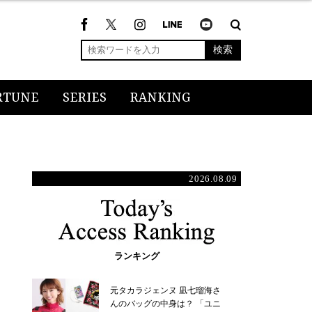
検索
RTUNE
SERIES
RANKING
2026.08.09
ランキング
元タカラジェンヌ 凪七瑠海さ
んのバッグの中身は？ 「ユニ