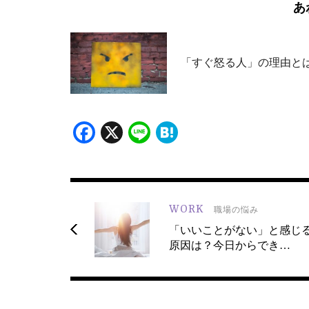
あ
「すぐ怒る人」の理由と
Facebook
X
Line
Hatena
WORK
職場の悩み
「いいことがない」と感じ
原因は？今日からでき…