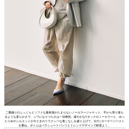
二重織りのふっくらとソフトな素材感がたまらないノーカラージャケット。手から滑り落ち
るような柔らかさで、シワになりづらさは一目瞭然。緩やかなVネックのノーカラーと、ゆっ
たりめのシルエットが今どきのリラクシーな着こなしを盛り上げて。白Tにローゲージベスト
を重ね、ボトムはパラシュートパンツとトレンドデザインで鮮度よく。