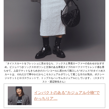
「タイトスカートをフレッシュに見せるなら、ソックスと厚底ローファーの合わせがおすす
め。ビジューつきソックスやガツンと主張のある厚底タイプのローファーでトレンド感を香
らせて。上品でマットなきらめきのスパンコールに惹かれて購入した“ガジェス”のタイトめス
カートは、それだけで華やかだからこそカジュアルダウンして着こなすのが気分。ボクシー
ジャケットとロゴスウェットで、トップスもハンサムカジュアルにしています」（スタイリ
スト・渡辺智佳さん）
インパクトのある”カジュアル小物”で
かっちりア…