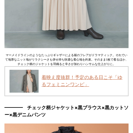
マーメイドラインのようなたっぷりギャザーによる裾のフレアがドラマティック。それでい
て地厚なニット地がリラクシーさも併せ持ち快適な着心地を約束。そのまま1枚で着るほか、
チェック柄のジャケットを羽織ると辛さが加わりハンサムな仕上がりに。
着映え度抜群！予定のある日こそ「ゆ
るフェミニンワンピ」
チェック柄ジャケット×黒ブラウス×黒カットソ
ー×黒デニムパンツ