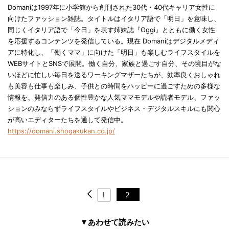
Domaniは1997年に小学館から創刊された30代・40代キャリア女性に
向けたファッション雑誌。タイトルはイタリア語で「明日」を意味し、
同じくイタリア語で「今日」を表す姉妹誌『Oggi』とともに働く女性
を応援するコンテンツを発信している。現在 Domaniはデジタルメディ
アに特化し、「働くママ」に向けた「明日」も楽しむライフスタイルを
WEBサイトとSNSで展開。働く自分、家族と過ごす自分、その境目がな
いほどに忙しい毎日を送るワーキングマザーたちが、効率良くおしゃれ
も美容も仕事も楽しみ、子供との時間をハッピーに過ごすための多様な
情報を、発信力のある個性豊かな人気ママモデルや読者モデル、ファッ
ションのみならずライフスタイルやビジネス・デジタルスキルにも関心
が高いエディターたちを通して発信中。
https://domani.shogakukan.co.jp/
1
2
▼あわせて読みたい