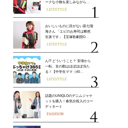
ークな小物を楽しみながら…
LIFESTYLE
おいしいものに目がない凪七瑠
海さん 「エビのお寿司は断然
生派です」【宝塚歌劇団O…
LIFESTYLE
ん!? どういうこと？ 安堵から
一転、女の勘はほぼほぼ当た
る！【中学生ママ（40…
LIFESTYLE
話題のUNIQLOのデニムジャケ
ットを購入！春気分投入のコー
ディネート
FASHION