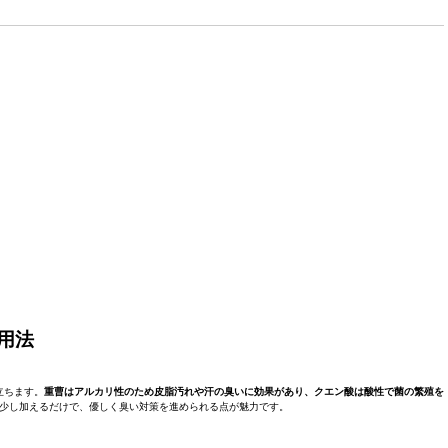
用法
立ちます。
重曹はアルカリ性のため皮脂汚れや汗の臭いに効果があり、クエン酸は酸性で菌の繁殖を
少し加えるだけで、優しく臭い対策を進められる点が魅力です。