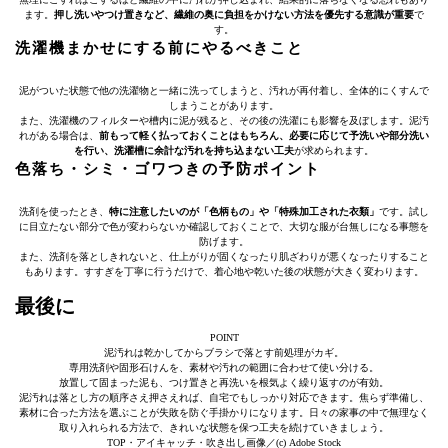
ます。
押し洗いやつけ置きなど、繊維の奥に負担をかけない方法を優先する意識が重要
で
す。
洗濯機まかせにする前にやるべきこと
泥がついた状態で他の洗濯物と一緒に洗ってしまうと、汚れが再付着し、全体的にくすんで
しまうことがあります。
また、洗濯機のフィルターや槽内に泥が残ると、その後の洗濯にも影響を及ぼします。泥汚
れがある場合は、
前もって軽く払っておくことはもちろん、必要に応じて予洗いや部分洗い
を行い、洗濯槽に余計な汚れを持ち込まない工夫
が求められます。
色落ち・シミ・ゴワつきの予防ポイント
洗剤を使ったとき、
特に注意したいのが「色柄もの」や「特殊加工された衣類」
です。試し
に目立たない部分で色が変わらないか確認しておくことで、大切な服が台無しになる事態を
防げます。
また、洗剤を落としきれないと、仕上がりが固くなったり肌ざわりが悪くなったりすること
もあります。すすぎを丁寧に行うだけで、着心地や乾いた後の状態が大きく変わります。
最後に
POINT
泥汚れは乾かしてからブラシで落とす前処理がカギ。
専用洗剤や固形石けんを、素材や汚れの範囲に合わせて使い分ける。
放置して固まった泥も、つけ置きと再洗いを根気よく繰り返すのが有効。
泥汚れは落とし方の順序さえ押さえれば、自宅でもしっかり対応できます。焦らず準備し、
素材に合った方法を選ぶことが失敗を防ぐ手掛かりになります。日々の家事の中で無理なく
取り入れられる方法で、きれいな状態を保つ工夫を続けていきましょう。
TOP・アイキャッチ・吹き出し画像／(c) Adobe Stock