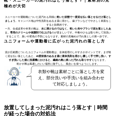
靴・スニーカーの泥汚れはどう落とす？｜素材別の見
極めが大切
スニーカーや運動靴についた泥汚れも同様に
乾いた状態で一度泥を払い落とせるだけ落とし
ましょう
。キャンバス地は中性洗剤をぬるま湯に溶かし、歯ブラシなどでやさしく表面をこ
すると効果的です。
一方、合成皮革や本革の靴は、
水に浸けるのではなく、乾いた布やブラシで泥を落としたあ
と、専用のクリームや保護剤で仕上げる
のが望ましいです。中敷やひもは取り外して別洗い
することで、臭いや変色の予防にもなります。素材の見極めが汚れ落としの第一歩です。
ユニフォームや運動着に広がった泥汚れの落とし方
泥が広範囲についたユニフォームや運動着は、全体処理のしやすさがポイントです。まず軽
く泥を払い落としたあと、
40度前後のぬるま湯に液体洗剤を溶かし優しく手で押し洗い、す
すぎ洗いした後に洗濯機にかけると、繊維の奥に残った汚れも取りやすく
なります。
乾かす際は風通しのいい場所に陰干しし、風合いを保つようにします。
衣類や靴は素材ごとに落とし方を変
え、部分洗いや手洗いを組み合わせ
て対応しましょう。
放置してしまった泥汚れはこう落とす｜時間
が経った場合の対処法