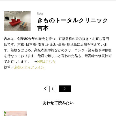
監修
きものトータルクリニック
吉本
吉本は、創業80余年の歴史を持つ、京都発祥の染み抜き・お直し専門
店です。京都･日本橋･南青山･金沢･高松･鹿児島に店舗を構えていま
す。着物をはじめ、高級衣類や鞄などのクリーニング・染み抜きや修復
を行なっております。他店で難しいと言われた品も、最高峰の修復技術
でお直しします。 →
HPはこちら
執筆／
京都メディアライン
1
2
あわせて読みたい