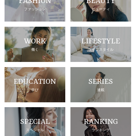
FASHION
BEAUTY
ファッション
ビューティ
WORK
LIFESTYLE
働く
ライフスタイル
EDUCATION
SERIES
学び
連載
SPECIAL
RANKING
スペシャル
ランキング