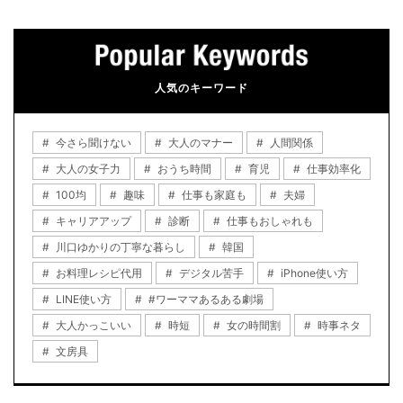
人気のキーワード
今さら聞けない
大人のマナー
人間関係
大人の女子力
おうち時間
育児
仕事効率化
100均
趣味
仕事も家庭も
夫婦
キャリアアップ
診断
仕事もおしゃれも
川口ゆかりの丁寧な暮らし
韓国
お料理レシピ代用
デジタル苦手
iPhone使い方
LINE使い方
#ワーママあるある劇場
大人かっこいい
時短
女の時間割
時事ネタ
文房具