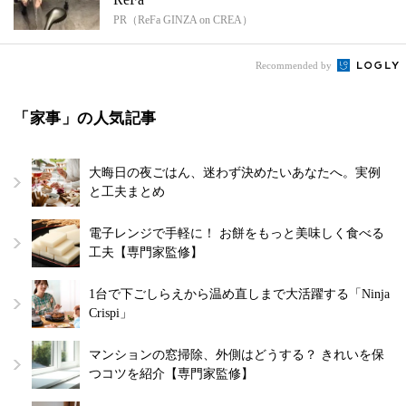
PR（ReFa GINZA on CREA）
Recommended by
「家事」の人気記事
大晦日の夜ごはん、迷わず決めたいあなたへ。実例
と工夫まとめ
電子レンジで手軽に！ お餅をもっと美味しく食べる
工夫【専門家監修】
1台で下ごしらえから温め直しまで大活躍する「Ninja
Crispi」
マンションの窓掃除、外側はどうする？ きれいを保
つコツを紹介【専門家監修】