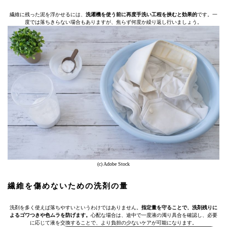
繊維に残った泥を浮かせるには、
洗濯機を使う前に再度手洗い工程を挟むと効果的
です。一
度では落ちきらない場合もありますが、焦らず何度か繰り返し行いましょう。
(c) Adobe Stock
繊維を傷めないための洗剤の量
洗剤を多く使えば落ちやすいというわけではありません。
指定量を守ることで、洗剤残りに
よるゴワつきや色ムラを防げます。
心配な場合は、途中で一度液の濁り具合を確認し、必要
に応じて液を交換することで、より負担の少ないケアが可能になります。