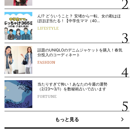
ん!? どういうこと？ 安堵から一転、女の勘はほ
ぼほぼ当たる！【中学生ママ（40…
LIFESTYLE
話題のUNIQLOのデニムジャケットを購入！春気
分投入のコーディネート
FASHION
当たりすぎて怖い！あなたの今週の運勢
（2/23〜3/1）を数秘術占いで占います
FORTUNE
もっと見る