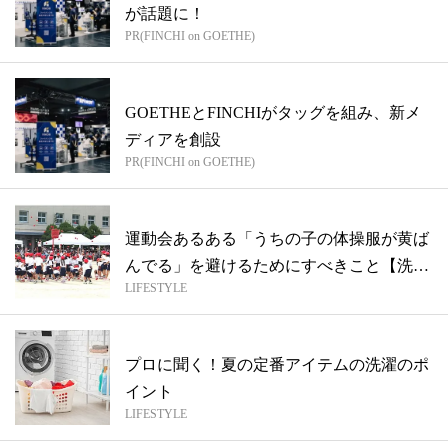
が話題に！
PR(FINCHI on GOETHE)
GOETHEとFINCHIがタッグを組み、新メ
ディアを創設
PR(FINCHI on GOETHE)
運動会あるある「うちの子の体操服が黄ば
んでる」を避けるためにすべきこと【洗濯
LIFESTYLE
の選...
プロに聞く！夏の定番アイテムの洗濯のポ
イント
LIFESTYLE