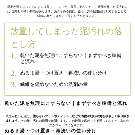
帰宅が遅くなってそのまま放置してしまった、翌日に気づいた…。時間が経った泥汚れに
は、固着しやすい特徴があります。あきらめる前に、落とし方を段階的に工夫することで、
繊維の奥からきれいに戻す方法があります。
放置してしまった泥汚れの落
とし方
乾いた泥を無理にこすらない｜まずすべき準備
と流れ
ぬるま湯・つけ置き・再洗いの使い分け
繊維を傷めないための洗剤の量
乾いた泥を無理にこすらない｜まずすべき準備と流れ
表面が乾いた泥は、
柔らかいブラシやティッシュなどで表面の粉状の泥をやさしく取り除き
ましょう
。その後、汚れの範囲を確認します。この段階で広がりを把握しておくと、次の作
業がスムーズになります。
ぬるま湯・つけ置き・再洗いの使い分け