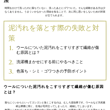
法
時間をかけて洗ったのに落ちていない、洗ったあとにゴワついた。そんな経験がある方は少
なくありません。うまくいかなかった理由を知ることで、次に同じ思いをしないための対策
が立てられます。
泥汚れを落とす際の失敗と対
策
ウールについた泥汚れをこすりすぎて繊維が傷
む原因とは？
洗濯機まかせにする前にやるべきこと
色落ち・シミ・ゴワつきの予防ポイント
ウールについた泥汚れをこすりすぎて繊維が傷む原因
とは？
落ちにくいからといってゴシゴシと強くこするのは、むしろ逆効果です。ウールなど天然素
材は摩擦に弱く、生地が毛羽立ってしまったり、縮絨してしまいます。
無理にこすればこするほど繊維の中に汚れが押し込まれ、結果的に落ちなくなる恐れもあり