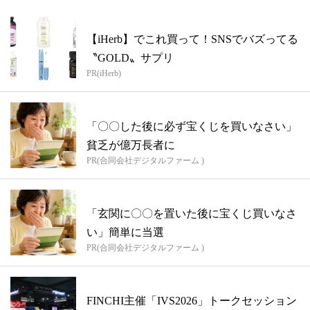
【iHerb】でこれ買って！SNSでバズってる
〝GOLD〟サプリ
PR(iHerb)
「〇〇した後に必ず宝くじを買いなさい」
貧乏が億万長者に
PR(合同会社デジタルファーム )
「玄関に〇〇を置いた後に宝くじ買いなさ
い」簡単に当選
PR(合同会社デジタルファーム )
FINCHI主催「IVS2026」トークセッション