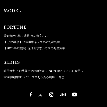
MODEL
FORTUNE
運命数から導く週間“女の数字占い”
【2月の運勢】琉球風水志シウマの九星気学
【2026年の運勢】琉球風水志シウマの九星気学
SERIES
町田啓太
お受験ママの相談室
editor_kao
こじらせ男
/
/
/
/
宝塚歌劇団OG
ワーママあるある劇場
耳恋
/
/