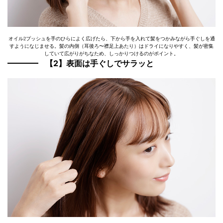
オイル2プッシュを手のひらによく広げたら、下から手を入れて髪をつかみながら手ぐしを通
すようになじませる。髪の内側（耳後ろ〜襟足上あたり）はドライになりやすく、髪が密集
していて広がりがちなため、しっかりつけるのがポイント。
【2】表面は手ぐしでサラッと