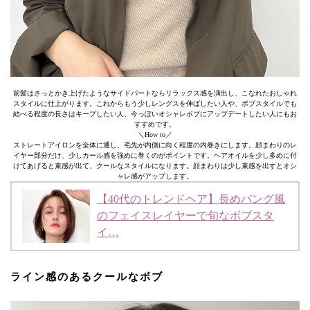
前髪はさっとかき上げたようなサイドパートならリラックス感を演出し、こなれたおしゃれ
スタイルに仕上がります。これからもう少しレングスを伸ばしたい人や、ボブスタイルでも
結べる程度の長さはキープしたい人、今っぽいオシャレボブにアップデートしたい人にもお
すすめです。
＼How to／
ストレートアイロンを全体に通し、毛先が内側に向く程度の内巻きにします。顔まわりのレ
イヤー部分だけ、少しカール感を強めに巻くのがポイントです。ヘアオイルを少し多めに付
けてあげると束感が出て、クールなスタイルになります。顔まわりは少し束感を出すとオシ
ャレ感がアップします。
【40代のトレンドヘア】長めバング風
のフェイスレイヤーで旬なボブスタ
イ…
ライン感のあるクールなボブ