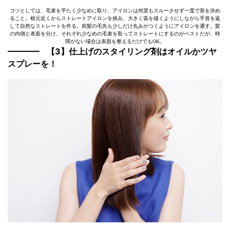
コツとしては、毛束を平たく少なめに取り、アイロンは何度もスルーさせず一度で形を決め
ること。根元近くからストレートアイロンを挟み、大きく弧を描くようにしながら手首を返
して自然なストレートを作る。前髪の毛先も少しだけ丸みがつくようにアイロンを通す。髪
の内側と表面を分け、それぞれ少なめの毛束を取ってストレートにするのがベストだが、時
間がない場合は表面を整えるだけでもOK。
【3】仕上げのスタイリング剤はオイルかツヤ
スプレーを！