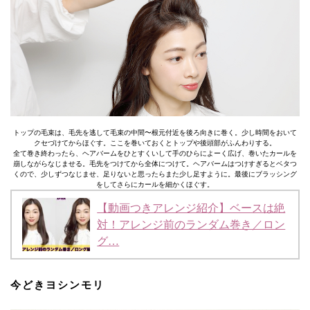
トップの毛束は、毛先を逃して毛束の中間〜根元付近を後ろ向きに巻く。少し時間をおいて
クセづけてからほぐす。ここを巻いておくとトップや後頭部がふんわりする。
全て巻き終わったら、ヘアバームをひとすくいして手のひらによーく広げ、巻いたカールを
崩しながらなじませる。毛先をつけてから全体につけて。ヘアバームはつけすぎるとベタつ
くので、少しずつなじませ、足りないと思ったらまた少し足すように。最後にブラッシング
をしてさらにカールを細かくほぐす。
【動画つきアレンジ紹介】ベースは絶
対！アレンジ前のランダム巻き／ロン
グ…
今どきヨシンモリ