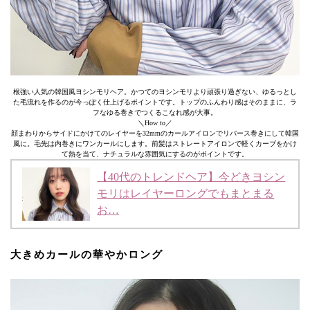
根強い人気の韓国風ヨシンモリヘア。かつてのヨシンモリより頑張り過ぎない、ゆるっとし
た毛流れを作るのが今っぽく仕上げるポイントです。トップのふんわり感はそのままに、ラ
フなゆる巻きでつくるこなれ感が大事。
＼How to／
顔まわりからサイドにかけてのレイヤーを32mmのカールアイロンでリバース巻きにして韓国
風に。毛先は内巻きにワンカールにします。前髪はストレートアイロンで軽くカーブをかけ
て熱を当て、ナチュラルな雰囲気にするのがポイントです。
【40代のトレンドヘア】今どきヨシン
モリはレイヤーロングでもまとまる
お…
大きめカールの華やかロング