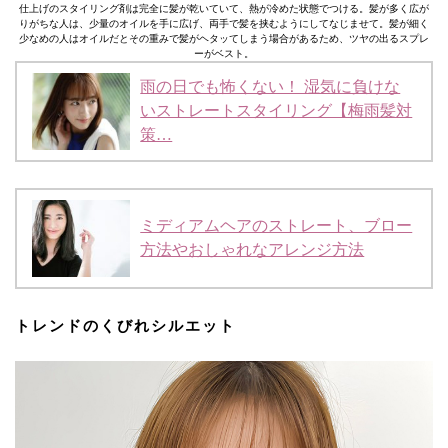
仕上げのスタイリング剤は完全に髪が乾いていて、熱が冷めた状態でつける。髪が多く広が
りがちな人は、少量のオイルを手に広げ、両手で髪を挟むようにしてなじませて。髪が細く
少なめの人はオイルだとその重みで髪がヘタッてしまう場合があるため、ツヤの出るスプレ
ーがベスト。
雨の日でも怖くない！ 湿気に負けな
いストレートスタイリング【梅雨髪対
策…
ミディアムヘアのストレート、ブロー
方法やおしゃれなアレンジ方法
トレンドのくびれシルエット