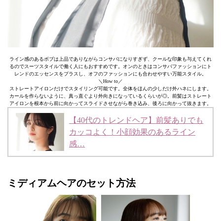
ライン感のあるボブは上品でありながらコンサバになりすぎず、クールな印象も与えてくれ
るのでスーツスタイルで働く人にもおすすめです。オンのときはコンサバファッションにト
レンドのエッセンスをプラスし、オフのファッションにも合わせやすい万能スタイル。
＼How to／
ストレートアイロンだけでスタイリング可能です。全体をほんの少しだけ外ハネにします。
カールを作らないように、真っ直ぐより外向きになっているくらいが◎。前髪はストレート
アイロンを根本から前に向かってスライドさせながら巻き込み、後ろに向かって抜きます。
【40代のトレンドヘア】前髪ありでも
カッコよく！小顔効果のあるライン
感…
ミディアムヘアのセット方法