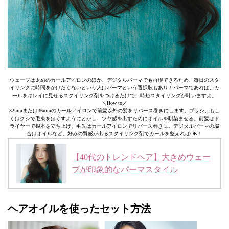
ウェーブは太めのカールアイロンのほか、デジタルパーマでも再現できるため、毎日のスタ
イリングに時間をかけたくないという人はパーマという選択肢もあり！パーマであれば、カ
ールをキレイに見せるスタイリング剤をつけるだけで、時短スタイリングが叶いますよ。
＼How to／
32mmまたは36mmのカールアイロンで前髪以外の髪をリバース巻きにします。ブラシ、もし
くはクシで毛束をほぐすようにとかし、ツヤ感を出すためにオイルを馴染ませる。前髪はド
ライヤーで根本を立ち上げ、毛先はカールアイロンでリバース巻きに。デジタルパーマの場
合はオイルなど、好みの質感が出るスタイリング剤でカールを整えればOK！
【40代のトレンドヘア】大きめウェー
ブが印象的なパーマスタイル
ヘアオイルを使ったセット方法