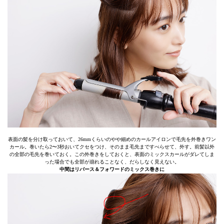
表面の髪を分け取っておいて、26mmくらいのやや細めのカールアイロンで毛先を外巻きワン
カール。巻いたら2〜3秒おいてクセをつけ、そのまま毛先まですべらせて、外す。前髪以外
の全部の毛先を巻いておく。この外巻きをしておくと、表面のミックスカールがダレてしま
った場合でも全部が崩れることなく、だらしなく見えない。
中間はリバース＆フォワードのミックス巻きに