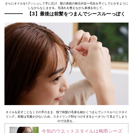
さらにオイルを1プッシュして手に広げ、髪の表面の根元付近〜毛先を手ぐしでとかすように
しながらなじませる。毛流れを整えながら束感を出して。
【3】最後は前髪をつまんでシースルーっぽく
オイルを足すことなくその手のまま、指で前髪の毛束を細かくつまんでシースルーにスタイ
リング。前髪は毛量が少ないため、スタイリング剤をつけすぎるとベタついて見えてしまう
ので注意を。
今旬のウエットスタイルは梅雨シーズ