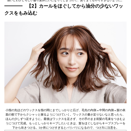
強いとわざとらしい盛り髪みたいになってしまうので、あくまでもやりすぎないように。
【2】カールをほぐしてから油分の少ないワッ
クスをもみ込む
小指の先ほどのワックスを指の間にまでしっかりと広げ、毛先の内側→中間の内側→髪の表
面の順で下からクシャッと握るようにつけていく。ワックスの量が足りないなと思ったら、
ほんの少しずつ足すように。最後はワックスを足さず、その手のまま前髪の毛束をつまむよ
うにつけて完成。もっとしっかりキープしたいときは、髪をほぐしながらキープスプレーを
下から吹きつける。1か所につけすぎるとバリバリになるので、つけ方に注意を。