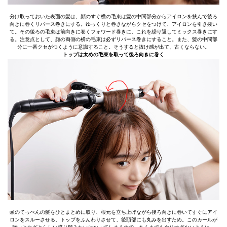
分け取っておいた表面の髪は、顔のすぐ横の毛束は髪の中間部分からアイロンを挟んで後ろ
向きに巻くリバース巻きにする。ゆっくりと巻きながらクセをつけて、アイロンを引き抜い
て。その後ろの毛束は前向きに巻くフォワード巻きに。これを繰り返してミックス巻きにす
る。注意点として、顔の両側の横の毛束は必ずリバース巻きにすること。また、髪の中間部
分に一番クセがつくように意識すること。そうすると抜け感が出て、古くならない。
トップは太めの毛束を取って後ろ向きに巻く
頭のてっぺんの髪をひとまとめに取り、根元を立ち上げながら後ろ向きに巻いてすぐにアイ
ロンをスルーさせる。トップをふんわりさせて、後頭部にも丸みを出すため。このカールが