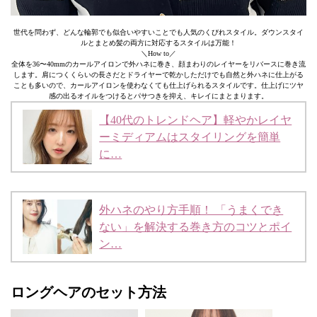
世代を問わず、どんな輪郭でも似合いやすいことでも人気のくびれスタイル。ダウンスタイ
ルとまとめ髪の両方に対応するスタイルは万能！
＼How to／
全体を36〜40mmのカールアイロンで外ハネに巻き、顔まわりのレイヤーをリバースに巻き流
します。肩につくくらいの長さだとドライヤーで乾かしただけでも自然と外ハネに仕上がる
ことも多いので、カールアイロンを使わなくても仕上げられるスタイルです。仕上げにツヤ
感の出るオイルをつけるとパサつきを抑え、キレイにまとまります。
【40代のトレンドヘア】軽やかレイヤ
ーミディアムはスタイリングを簡単
に…
外ハネのやり方手順！ 「うまくでき
ない」を解決する巻き方のコツとポイ
ン…
ロングヘアのセット方法