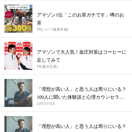
アマゾン1位「このお茶ガチです」噂のお
茶
PR(ハーブ健康本舗)
アマゾンで大人気！血圧対策はコーヒーに
足してみて
PR(森永乳業)
「理想が高い人」と思う人は周りにいる？
100人に聞いた体験談と心理カウンセラー
LIFESTYLE
に...
「理想が高い人」と思う人は周りにいる？