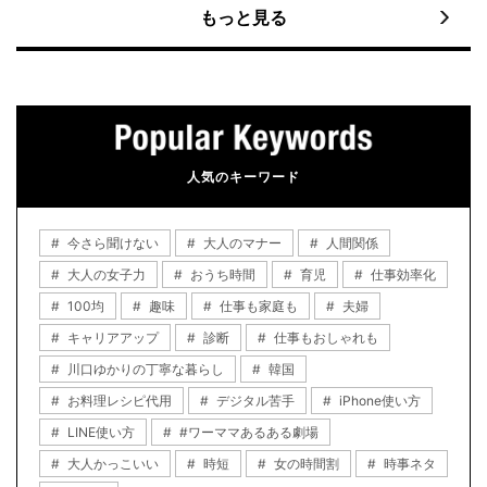
もっと見る
人気のキーワード
今さら聞けない
大人のマナー
人間関係
大人の女子力
おうち時間
育児
仕事効率化
100均
趣味
仕事も家庭も
夫婦
キャリアアップ
診断
仕事もおしゃれも
川口ゆかりの丁寧な暮らし
韓国
お料理レシピ代用
デジタル苦手
iPhone使い方
LINE使い方
#ワーママあるある劇場
大人かっこいい
時短
女の時間割
時事ネタ