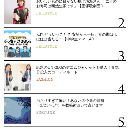
おいしいものに目がない凪七瑠海さん 「エビの
お寿司は断然生派です」【宝塚歌劇団O…
LIFESTYLE
ん!? どういうこと？ 安堵から一転、女の勘はほ
ぼほぼ当たる！【中学生ママ（40…
LIFESTYLE
話題のUNIQLOのデニムジャケットを購入！春気
分投入のコーディネート
FASHION
当たりすぎて怖い！あなたの今週の運勢
（2/23〜3/1）を数秘術占いで占います
FORTUNE