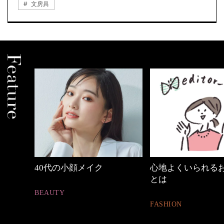
文房具
めカジ
40代の小顔メイク
心地よくいられる
とは
BEAUTY
FASHION