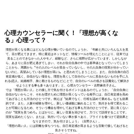
心理カウンセラーに聞く！「理想が高くな
る」心理って？
理想が高くなる裏にはどんな心理が働いているのでしょうか。「年齢と共にいろんな人を見
て、目が肥えてきます。特に最近はネットなど、情報ツールが増えたことにより、従来では
見ることのできなかった人やモノ、経験など、さらに視野が広がっています。しかしなが
ら、あまりに目が肥え過ぎてしまい、それが自分自身の中では基準値となっていってしまう
ことから、周囲から〝その人のレベルが見合っていないし、その人自身の現実が分かってい
ないのに、高望みしている(=理想が高い)〟 と思われてしまうことに。また、自分自身の自己
肯定感が低く、自信がない場合も、理想を高くして自分のレベルに見合わないものを手に入
れる(恋人、結婚相手、身に着けるものなど)ことで、自分のレベルの低さを誤魔化して解決さ
せようとする事も多々あります」と、心理カウンセラー・吉野麻衣子さん。
では「理想が高い人」との接し方で気を付けるポイントはあるのでしょうか。「自分自身に
自信がないからこそ、それを隠すために理想が高くなっている相手には、自己肯定感を高め
てあげることも方法のひとつです。例えば〝結果でなく、行程を認めて褒める〟なども効果
的です。また、人脈や経験を増やし、新しい価値観に触れることで、気付きを得て変わるこ
とが可能になるため、そういう機会を増やしてあげる事も方法のひとつです。逆に良くない
のが〝現実を見つめろ〟とばかりに、厳しい言葉を浴びせて、力づくで説得することです。
現実を認めたくない。または、気付いていない事が多々あり、プライドを傷つけて逆効果と
なりますので、気を付けましょう」（吉野さん）。
「理想の高い人」には距離を保ちつつも、自己肯定感が高まるような言動で接してあげると
良さそうですね。