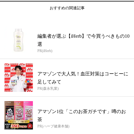
おすすめの関連記事
編集者が選ぶ【iHerb】で今買うべきもの10
選
PR(iHerb)
アマゾンで大人気！血圧対策はコーヒーに
足してみて
PR(森永乳業)
アマゾン1位「このお茶ガチです」噂のお
茶
PR(ハーブ健康本舗)