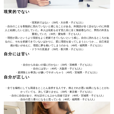
現実的でない
・現実的ではない （30代・大分県・子ども2人）
・自分のことを客観的に見れていないと感じることがある。外国語が全く話せないのに外国
人と結婚したいと話していた。本人は化粧もせず見た目に全く無頓着なのに、男性の外見を
重視していた （30代・愛知県・子ども1人）
・理想が高いというより現状をよく把握できていないという感じ。自分に誇れるところがあ
るのに、それを把握できていないばかりに、変に理想を追ってしまうというか…。自己肯定
感が低いがゆえに、理想に夢を抱いてしまうのかも （40代・福岡県・子ども2人）
・ドラマの見過ぎ （30代・香川県・子ども3人）
自分には甘い
・自分から出会いの場に行かない （30代・宮崎県・子ども2人）
・自分には甘い （40代・大阪府・子ども2人）
・庭掃除とか車洗いが嫌いでサボっちゃう （40代・宮城県・子ども2人）
自分が正しい
・全てを犠牲にしても我道をとことん追求する人です。例えそれが悪い結果になることがわ
かっていても、決して譲りません （30代・東京都・子ども3人）
・自分に自信があり、何を話すにも上から目線で話す （40代・宮城県・子ども1人）
・自分の思う通りになると思っている （40代・福岡県・子ども1人）