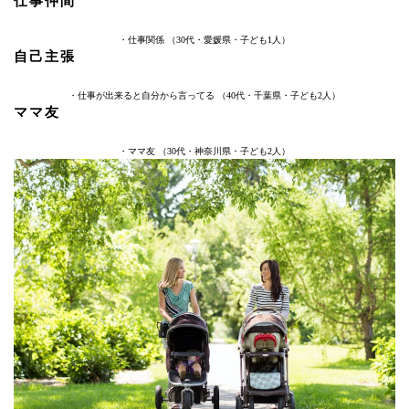
仕事仲間
・仕事関係 （30代・愛媛県・子ども1人）
自己主張
・仕事が出来ると自分から言ってる （40代・千葉県・子ども2人）
ママ友
・ママ友 （30代・神奈川県・子ども2人）