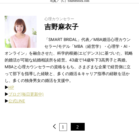
写真／（C）Shutterstock.com
心理カウンセラー
吉野麻衣子
「SMART BRIDAL」代表／MBA婚活心理カウン
セラー/モデル「MBA（経営学）・心理学・AI・
オンライン」を融合させた、科学的根拠(エビデンス)に基づいた、戦略
的婚活が可能な結婚相談所を経営。43歳で14歳年下3高男子と再婚。
MBAと心理カウンセラーの資格をもち、さまざまな企業で経営側に立
って部下を指導した経験と、多くの婚活＆キャリア指導の経験を活か
し、多くの独身男女の婚活を支援中。
▶︎
HP
▶︎
ブログ(毎日更新中)
▶︎
公式LINE
1
2