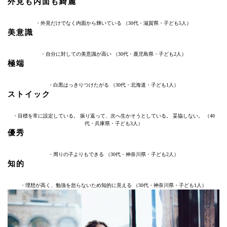
外見も内面も綺麗
・外見だけでなく内面から輝いている （30代・滋賀県・子ども5人）
美意識
・自分に対しての美意識が高い （30代・鹿児島県・子ども2人）
極端
・白黒はっきりつけたがる （30代・北海道・子ども1人）
ストイック
・目標を常に設定している。 振り返って、次へ生かそうとしている。 妥協しない。 （40
代・兵庫県・子ども3人）
優秀
・周りの子よりもできる （30代・神奈川県・子ども2人）
知的
・理想が高く、勉強を怠らないため知的に見える （30代・神奈川県・子ども1人）