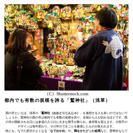
（C）Shutterstock.com
都内でも有数の規模を誇る「鷲神社」（浅草）
酉の市といえば、浅草の「
鷲神社（おおとりじんじゃ）
」を連想する人も多いのではないで
しょうか。鷲神社の酉の市は都内でも有数の規模を誇り、全国から人が訪れるほどです。酉
の市が開催される日には参道の入り口に大きな熊手が飾られ、参拝客を迎えます。大熊手の
デザインは毎年変わり、その年のできごとを象徴したものが使われます。
他にも、なでた部分がよくなる「
なでおかめ
」や、
鶏をかたどった絵馬
など、鷲神社ならで