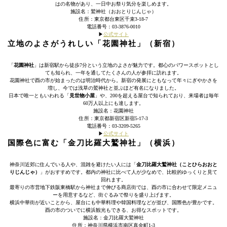
はの名物があり、一日中お祭り気分を楽しめます。
施設名：鷲神社（おおとりじんじゃ）
住所：東京都台東区千束3-18-7
電話番号：03-3876-0010
▶︎
公式サイト
立地のよさがうれしい「花園神社」（新宿）
「
花園神社
」は新宿駅から徒歩7分という立地のよさが魅力です。都心のパワースポットとし
ても知られ、一年を通してたくさんの人が参拝に訪れます。
花園神社で酉の市が始まったのは明治時代から。新宿の発展にともなって年々にぎやかさを
増し、今では浅草の鷲神社と並ぶほど有名になりました。
日本で唯一ともいわれる「
見世物小屋
」や、200を超える屋台で知られており、来場者は毎年
60万人以上にも達します。
施設名：花園神社
住所：東京都新宿区新宿5-17-3
電話番号：03-3209-5265
▶︎
公式サイト
国際色に富む「金刀比羅大鷲神社」（横浜）
神奈川近郊に住んでいる人や、混雑を避けたい人には「
金刀比羅大鷲神社（ことひらおおと
りじんじゃ）
」がおすすめです。都内の神社に比べて人が少なめで、比較的ゆっくりと見て
回れます。
最寄りの市営地下鉄阪東橋駅から神社まで伸びる商店街では、酉の市に合わせて限定メニュ
ーを用意するなど、街ぐるみで祭りを盛り上げます。
横浜中華街が近いことから、屋台にも中華料理や韓国料理などが並び、国際色が豊かです。
酉の市のついでに横浜観光もできる、お得なスポットです。
施設名：金刀比羅大鷲神社
住所：神奈川県横浜市南区真金町1-3