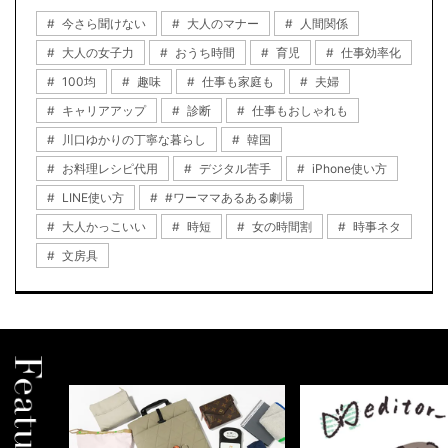
今さら聞けない
大人のマナー
人間関係
大人の女子力
おうち時間
育児
仕事効率化
100均
趣味
仕事も家庭も
夫婦
キャリアアップ
診断
仕事もおしゃれも
川口ゆかりの丁寧な暮らし
韓国
お料理レシピ代用
デジタル苦手
iPhone使い方
LINE使い方
#ワーママあるある劇場
大人かっこいい
時短
女の時間割
時事ネタ
文房具