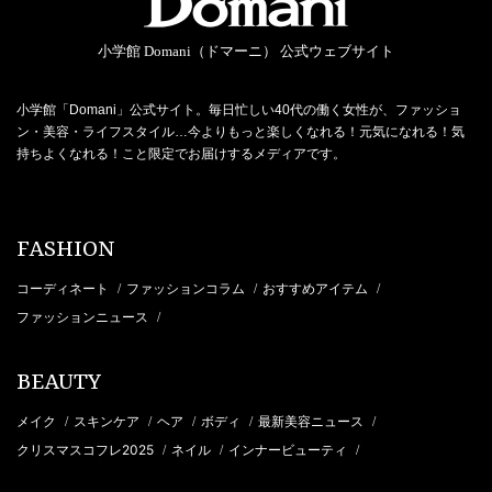
小学館 Domani（ドマーニ） 公式ウェブサイト
小学館「Domani」公式サイト。毎日忙しい40代の働く女性が、ファッショ
ン・美容・ライフスタイル…今よりもっと楽しくなれる！元気になれる！気
持ちよくなれる！こと限定でお届けするメディアです。
FASHION
コーディネート
ファッションコラム
おすすめアイテム
/
/
/
ファッションニュース
/
BEAUTY
メイク
スキンケア
ヘア
ボディ
最新美容ニュース
/
/
/
/
/
クリスマスコフレ2025
ネイル
インナービューティ
/
/
/