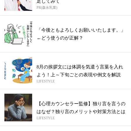
足してみて
PR(森永乳業)
「今後ともよろしくお願いいたします。」
←どう使うのが正解？
8月の挨拶文には体調を気遣う言葉を入れ
よう！上～下旬ごとの表現や例文を解説
LIFESTYLE
【心理カウンセラー監修】独り言を言うの
はなぜ？独り言のメリットや対策方法とは
LIFESTYLE