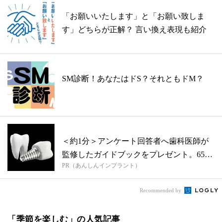
「お願いいたします」と「お願い致しま
す」どちらが正解？ 言い換え表現も紹介
SM診断！あなたはドS？それともドM？
＜約1分＞アンケート回答者へ歯科医師が
監修したガイドブックをプレゼント。65歳
PR（あんしんインプラント）
以...
Recommended by
「季節を楽しむ」の人気記事