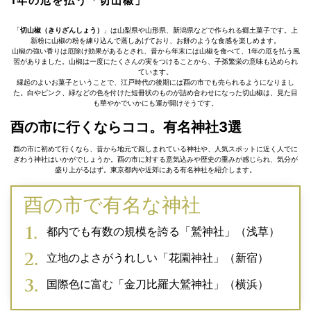
1年の厄を払う「切山椒」
「
切山椒（きりざんしょう）
」は山梨県や山形県、新潟県などで作られる郷土菓子です。上
新粉に山椒の粉を練り込んで蒸しあげており、お餅のような食感を楽しめます。
山椒の強い香りは厄除け効果があるとされ、昔から年末には山椒を食べて、1年の厄を払う風
習がありました。山椒は一度にたくさんの実をつけることから、子孫繁栄の意味も込められ
ています。
縁起のよいお菓子ということで、江戸時代の後期には酉の市でも売られるようになりまし
た。白やピンク、緑などの色を付けた短冊状のものが詰め合わせになった切山椒は、見た目
も華やかでいかにも運が開けそうです。
酉の市に行くならココ。有名神社3選
酉の市に初めて行くなら、昔から地元で親しまれている神社や、人気スポットに近く人でに
ぎわう神社はいかがでしょうか。酉の市に対する意気込みや歴史の重みが感じられ、気分が
盛り上がるはず。東京都内や近郊にある有名神社を紹介します。
酉の市で有名な神社
都内でも有数の規模を誇る「鷲神社」（浅草）
立地のよさがうれしい「花園神社」（新宿）
国際色に富む「金刀比羅大鷲神社」（横浜）