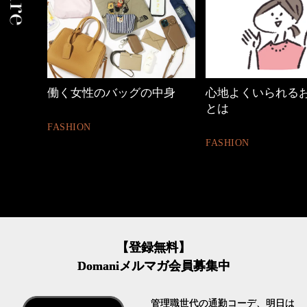
中身
心地よくいられるおしゃれ
40代の小顔メイク
とは
BEAUTY
FASHION
【登録無料】
Domaniメルマガ会員募集中
管理職世代の通勤コーデ、明日は