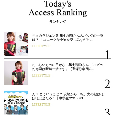
ランキング
元タカラジェンヌ 凪七瑠海さんのバッグの中身
は？ 「ユニークな小物を楽しみながら…
LIFESTYLE
おいしいものに目がない凪七瑠海さん 「エビの
お寿司は断然生派です」【宝塚歌劇団O…
LIFESTYLE
ん!? どういうこと？ 安堵から一転、女の勘はほ
ぼほぼ当たる！【中学生ママ（40…
LIFESTYLE