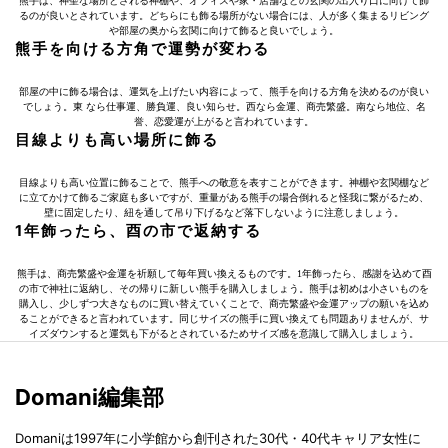
熊手は、神聖な場所とされる神棚や、オフィスや家・店舗などの玄関の出入り口に向けて飾
るのが良いとされています。どちらにも飾る場所がない場合には、人が多く集まるリビング
や部屋の奥から玄関に向けて飾ると良いでしょう。
熊手を向ける方角で運勢が変わる
部屋の中に飾る場合は、運気を上げたい内容によって、熊手を向ける方角を決めるのが良い
でしょう。東 なら仕事運、勝負運、良い知らせ。西なら金運、商売繁盛。南なら地位、名
誉、恋愛運が上がると言われています。
目線よりも高い場所に飾る
目線よりも高い位置に飾ることで、熊手への敬意を表すことができます。神棚や玄関棚など
に立てかけて飾るご家庭も多いですが、重量がある熊手の場合倒れると怪我に繋がるため、
壁に固定したり、紐を通して吊り下げるなど落下しないように注意しましょう。
1年飾ったら、酉の市で返納する
熊手は、商売繁盛や金運を祈願して毎年買い換えるものです。1年飾ったら、感謝を込めて酉
の市で神社に返納し、その帰りに新しい熊手を購入しましょう。熊手は初めは小さいものを
購入し、少しずつ大きなものに買い替えていくことで、商売繁盛や金運アップの願いを込め
ることができると言われています。同じサイズの熊手に買い換えても問題ありませんが、サ
イズダウンすると運気も下がるとされているためサイズ感を意識して購入しましょう。
Domani編集部
Domaniは1997年に小学館から創刊された30代・40代キャリア女性に