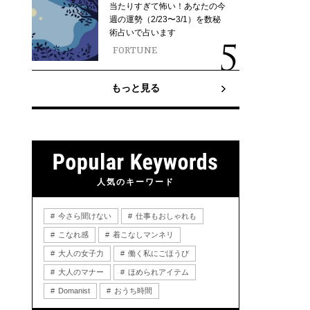
当たりすぎて怖い！あなたの今
週の運勢（2/23〜3/1）を数秘
術占いで占います
FORTUNE
もっと見る
人気のキーワード
今さら聞けない
仕事もおしゃれも
こなれ感
着こなしマンネリ
大人の女子力
働く私にごほうび
大人のマナー
ほめられアイテム
Domanist
おうち時間