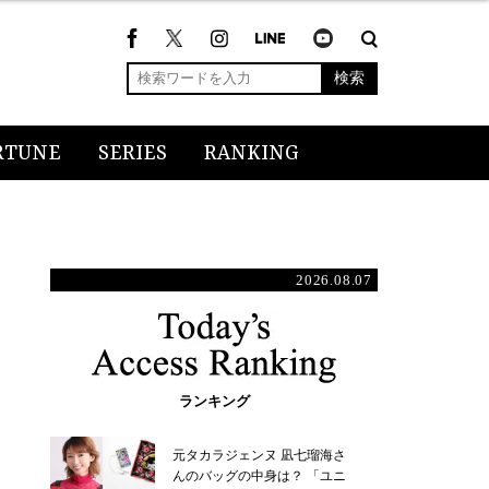
検索
RTUNE
SERIES
RANKING
2026.08.07
ランキング
元タカラジェンヌ 凪七瑠海さ
んのバッグの中身は？ 「ユニ