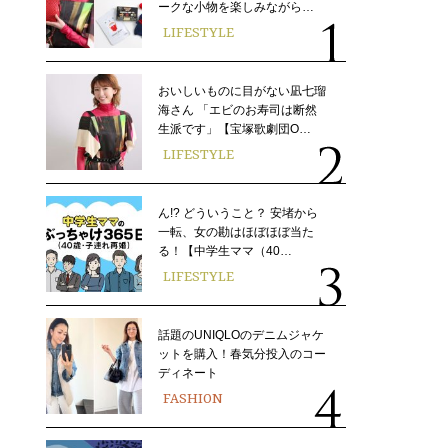
ークな小物を楽しみながら…
LIFESTYLE
おいしいものに目がない凪七瑠
海さん 「エビのお寿司は断然
生派です」【宝塚歌劇団O…
LIFESTYLE
ん!? どういうこと？ 安堵から
一転、女の勘はほぼほぼ当た
る！【中学生ママ（40…
LIFESTYLE
話題のUNIQLOのデニムジャケ
ットを購入！春気分投入のコー
ディネート
FASHION