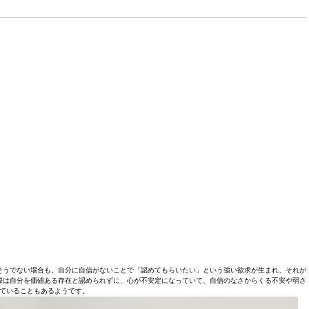
そうでない場合も。自分に自信がないことで「認めてもらいたい」という強い欲求が生まれ、それが
際は自分を価値ある存在と認められずに、心が不安定になっていて、自信のなさからくる不安や弱さ
ていることもあるようです。