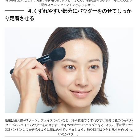
も薄めに塗布します。頬骨の高い部分にサッとつけたら、もみあげに向け楕円形になるよう
濡れスポンジでトントンとなじませて。
4.くずれやすい部分にパウダーをのせてしっか
り定着させる
最後は生え際やTゾーン、フェイスラインなど、汗や皮脂でくずれやすい部分に色のつかない
タイプのフェイスパウダーをのせます。大きめのブラシにパウダーをとったら、手の甲で2〜
3回トントンなじませ払うように肌にのせていきましょう。頬や目元はツヤを残すためつけな
いのがベター。