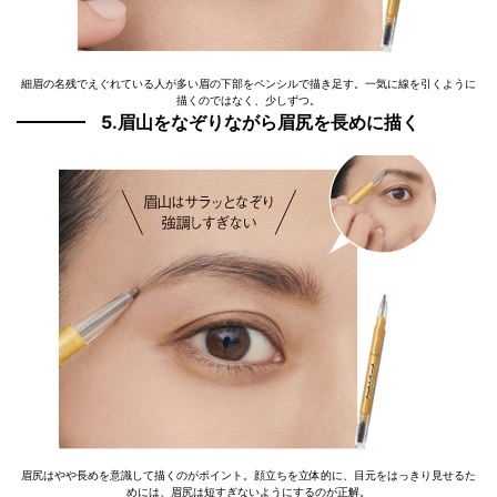
細眉の名残でえぐれている人が多い眉の下部をペンシルで描き足す。一気に線を引くように
描くのではなく、少しずつ。
5.眉山をなぞりながら眉尻を長めに描く
眉尻はやや長めを意識して描くのがポイント。顔立ちを立体的に、目元をはっきり見せるた
めには、眉尻は短すぎないようにするのが正解。