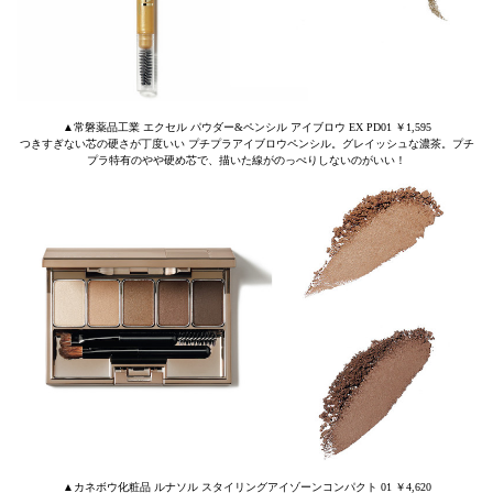
▲常磐薬品工業 エクセル パウダー&ペンシル アイブロウ EX PD01 ￥1,595
つきすぎない芯の硬さが丁度いい プチプラアイブロウペンシル。グレイッシュな濃茶。プチ
プラ特有のやや硬め芯で、描いた線がのっぺりしないのがいい！
▲カネボウ化粧品 ルナソル スタイリングアイゾーンコンパクト 01 ￥4,620