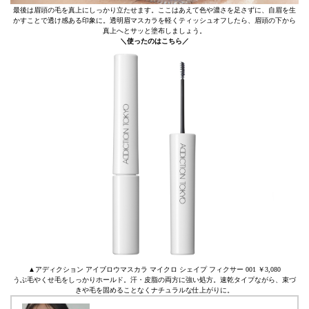
最後は眉頭の毛を真上にしっかり立たせます。ここはあえて色や濃さを足さずに、自眉を生
かすことで透け感ある印象に。透明眉マスカラを軽くティッシュオフしたら、眉頭の下から
真上へとサッと塗布しましょう。
＼使ったのはこちら／
▲アディクション アイブロウマスカラ マイクロ シェイプ フィクサー 001 ￥3,080
うぶ毛やくせ毛をしっかりホールド。汗・皮脂の両方に強い処方。速乾タイプながら、束づ
きや毛を固めることなくナチュラルな仕上がりに。