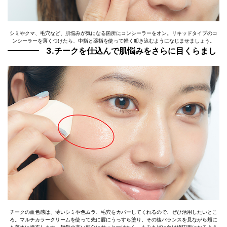
シミやクマ、毛穴など、肌悩みが気になる箇所にコンシーラーをオン。リキッドタイプのコ
ンシーラーを薄くつけたら、中指と薬指を使って軽く叩き込むようになじませましょう。
3.チークを仕込んで肌悩みをさらに目くらまし
チークの血色感は、薄いシミや色ムラ、毛穴をカバーしてくれるので、ぜひ活用したいとこ
ろ。マルチカラークリームを使って先に唇にうっすら塗り、その後バランスを見ながら頬に