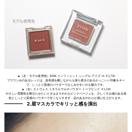
▲（左・モデル使用色）RMK インフィニット シングル アイズ 14 ￥2,750
ブラウンみのあるレッドは、血色感を醸しながらも落ち着きのあるかっこいい印象をキー
プ。しっとり質感のパウダーでなじみやすいのも魅力です。
▲（右）エトヴォス ミネラルマルチパウダー トープピンク ￥2,530
やさしい雰囲気を際立たせたいときはまろやかなピンクベージュを。少しくすみ感のある発
色としっとり質感のパウダーで甘くなりすぎず、品のあるやわらか眉に仕上がります。
2.眉マスカラでキリッと感を演出