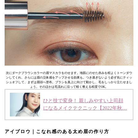
次にダークブラウンカラーの眉マスカラをのせます。地肌にのせた赤みを程よくトーンダウ
ンしてくれ、さらには眉の立体感をアップさせる効果も。つき過ぎないよう必ず先にティッ
シュオフして、まずは眉頭へ塗布。ブラシを真上に向けて動かし、毛をしっかり立たせまし
ょう。そのほかは毛流れに沿って軽く整える程度でOK。
ひと技で変身！ 親しみやすい上司顔
になるメイクテクニック【2022年秋…
アイブロウ｜こなれ感のある太め眉の作り方