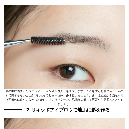
眉の中に溜まったファンデーションやパウダーをオフします。これを省くと眉に色ムラがで
きて野暮ったい仕上がりになってしまうため、必ず行いましょう。まずは眉尻から眉頭へ向
け毛流れに逆らいながらとかし、その後リターン。毛流れに沿って眉頭から眉尻へととかし
ましょう。
2. リキッドアイブロウで地肌に影を作る