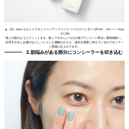
▲（右）hince セカンドスキントーンアップベース ペールラベンダー SPF50+・PA++++ 35mL
￥3,300
第二の肌のようにフィットする、軽くてやさしいつけ心地でワントーン明るい透明感肌へ。
白浮きやきしみ感のないしっとりした感触ながらも、油分を適度に抑えているのでセミマッ
ト質感に仕上がります。
2.肌悩みがある部分にコンシーラーを叩き込む