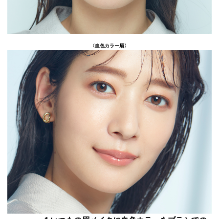
〈血色カラー眉〉