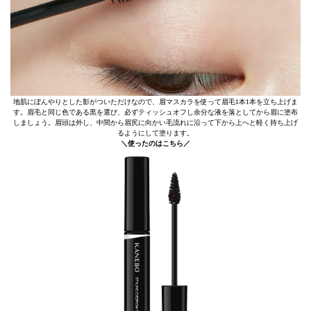
地肌にぼんやりとした影がついただけなので、眉マスカラを使って眉毛1本1本を立ち上げま
す。眉毛と同じ色である黒を選び、必ずティッシュオフし余分な液を落としてから眉に塗布
しましょう。眉頭は外し、中間から眉尻に向かい毛流れに沿って下から上へと軽く持ち上げ
るようにして塗ります。
＼使ったのはこちら／