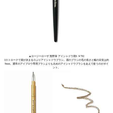
▲ロージーローザ 熊野筆 アイシャドウ用S ￥792
3ストロークで眉が決まる小ぶりアイシャドウブラシ。眉のブラシの毛の長さと幅の目安は約
9mm。通常のアイブロウ専用ブラシよりも太めのアイシャドウブラシをあえて使うのがポイ
ント。