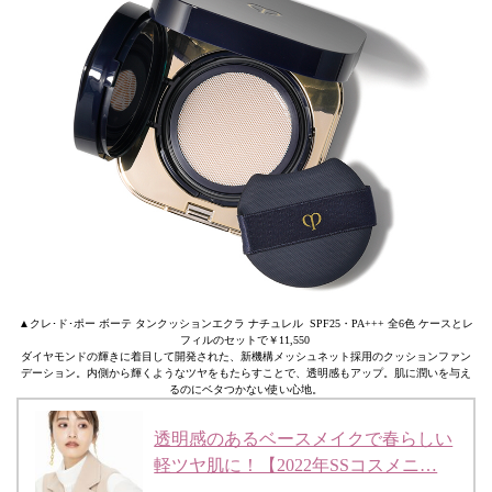
▲クレ･ド･ポー ボーテ タンクッションエクラ ナチュレル SPF25・PA+++ 全6色 ケースとレ
フィルのセットで￥11,550
ダイヤモンドの輝きに着目して開発された、新機構メッシュネット採用のクッションファン
デーション。内側から輝くようなツヤをもたらすことで、透明感もアップ。肌に潤いを与え
るのにベタつかない使い心地。
透明感のあるベースメイクで春らしい
軽ツヤ肌に！【2022年SSコスメニ…