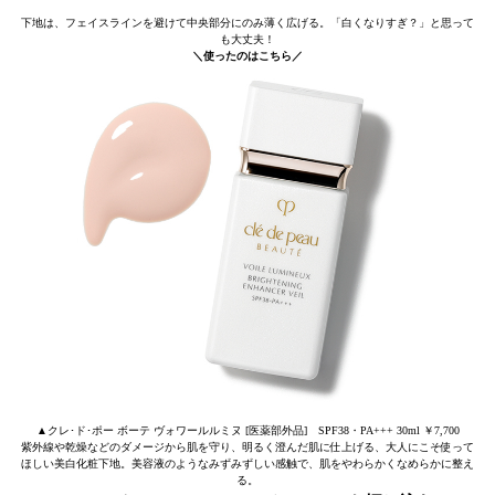
下地は、フェイスラインを避けて中央部分にのみ薄く広げる。「白くなりすぎ？」と思って
も大丈夫！
＼使ったのはこちら／
▲クレ･ド･ポー ボーテ ヴォワールルミヌ [医薬部外品] SPF38・PA+++ 30ml ￥7,700
紫外線や乾燥などのダメージから肌を守り、明るく澄んだ肌に仕上げる、大人にこそ使って
ほしい美白化粧下地。美容液のようなみずみずしい感触で、肌をやわらかくなめらかに整え
る。