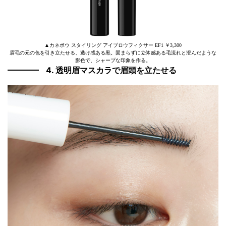
▲カネボウ スタイリング アイブロウフィクサー EF1 ￥3,300
眉毛の元の色を引き立たせる、透け感ある黒。固まらずに立体感ある毛流れと澄んだような
影色で、シャープな印象を作る。
4. 透明眉マスカラで眉頭を立たせる