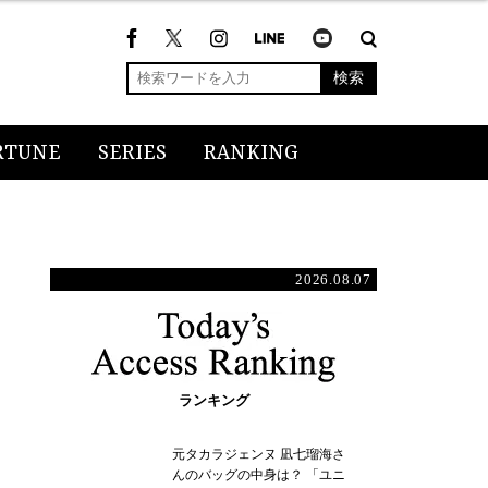
検索
RTUNE
SERIES
RANKING
2026.08.07
ランキング
元タカラジェンヌ 凪七瑠海さ
んのバッグの中身は？ 「ユニ