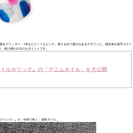
指をグリッター、1本をビビットなピンク、残りを白で遊び心あるデザインに。指全体を派手カラー
り、抜け感が出るのもポイントです。
〝ネイルホリック〟の「デニムネイル」を大公開
ネイルズインク）〟の「45秒で乾く」速乾ネイル。