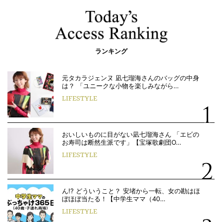
ランキング
元タカラジェンヌ 凪七瑠海さんのバッグの中身
は？ 「ユニークな小物を楽しみながら…
LIFESTYLE
おいしいものに目がない凪七瑠海さん 「エビの
お寿司は断然生派です」【宝塚歌劇団O…
LIFESTYLE
ん!? どういうこと？ 安堵から一転、女の勘はほ
ぼほぼ当たる！【中学生ママ（40…
LIFESTYLE