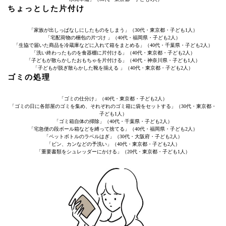
ちょっとした片付け
「家族が出しっぱなしにしたものをしまう」（30代・東京都・子ども1人）
「宅配荷物の梱包の片づけ 」（40代・福岡県・子ども2人）
「生協で届いた商品を冷蔵庫などに入れて箱をまとめる」（40代・千葉県・子ども2人）
「洗い終わったものを食器棚に片付ける」（40代・東京都・子ども2人）
「子どもが散らかしたおもちゃを片付ける」（40代・神奈川県・子ども1人）
「子どもが脱ぎ散らかした靴を揃える 」（40代・東京都・子ども2人）
ゴミの処理
「ゴミの仕分け」（40代・東京都・子ども2人）
「ゴミの日に各部屋のゴミを集め、それぞれのゴミ箱に袋をセットする」（30代・東京都・
子ども1人）
「ゴミ箱自体の掃除」（40代・千葉県・子ども2人）
「宅急便の段ボール箱などを縛って捨てる」（40代・福岡県・子ども2人）
「ペットボトルのラベルはぎ」（30代・大阪府・子ども2人）
「ビン、カンなどの予洗い」（40代・東京都・子ども2人）
「重要書類をシュレッダーにかける」（20代・東京都・子ども1人）