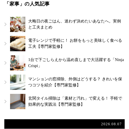
「家事」の人気記事
大晦日の夜ごはん、迷わず決めたいあなたへ。実例
と工夫まとめ
電子レンジで手軽に！ お餅をもっと美味しく食べる
工夫【専門家監修】
1台で下ごしらえから温め直しまで大活躍する「Ninja
Crispi」
マンションの窓掃除、外側はどうする？ きれいを保
つコツを紹介【専門家監修】
玄関タイル掃除は「素材と汚れ」で変える！ 手軽で
効果的な実践法【専門家監修】
2026.08.07