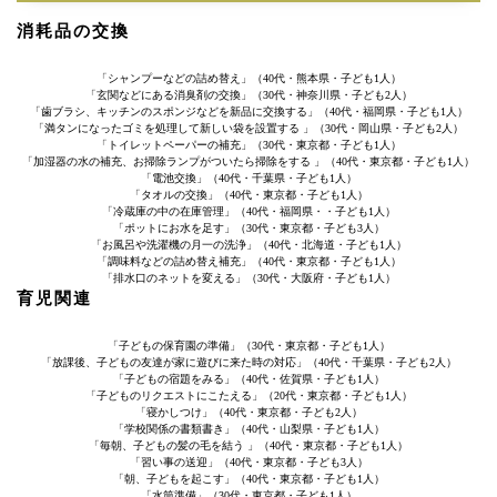
消耗品の交換
「シャンプーなどの詰め替え」（40代・熊本県・子ども1人）
「玄関などにある消臭剤の交換」（30代・神奈川県・子ども2人）
「歯ブラシ、キッチンのスポンジなどを新品に交換する」（40代・福岡県・子ども1人）
「満タンになったゴミを処理して新しい袋を設置する 」（30代・岡山県・子ども2人）
「トイレットペーパーの補充」（30代・東京都・子ども1人）
「加湿器の水の補充、お掃除ランプがついたら掃除をする 」（40代・東京都・子ども1人）
「電池交換」（40代・千葉県・子ども1人）
「タオルの交換」（40代・東京都・子ども1人）
「冷蔵庫の中の在庫管理」（40代・福岡県・・子ども1人）
「ポットにお水を足す」（30代・東京都・子ども3人）
「お風呂や洗濯機の月一の洗浄」（40代・北海道・子ども1人）
「調味料などの詰め替え補充」（40代・東京都・子ども1人）
「排水口のネットを変える」（30代・大阪府・子ども1人）
育児関連
「子どもの保育園の準備」（30代・東京都・子ども1人）
「放課後、子どもの友達が家に遊びに来た時の対応」（40代・千葉県・子ども2人）
「子どもの宿題をみる」（40代・佐賀県・子ども1人）
「子どものリクエストにこたえる」（20代・東京都・子ども1人）
「寝かしつけ」（40代・東京都・子ども2人）
「学校関係の書類書き」（40代・山梨県・子ども1人）
「毎朝、子どもの髪の毛を結う 」（40代・東京都・子ども1人）
「習い事の送迎」（40代・東京都・子ども3人）
「朝、子どもを起こす」（40代・東京都・子ども1人）
「水筒準備」（30代・東京都・子ども1人）