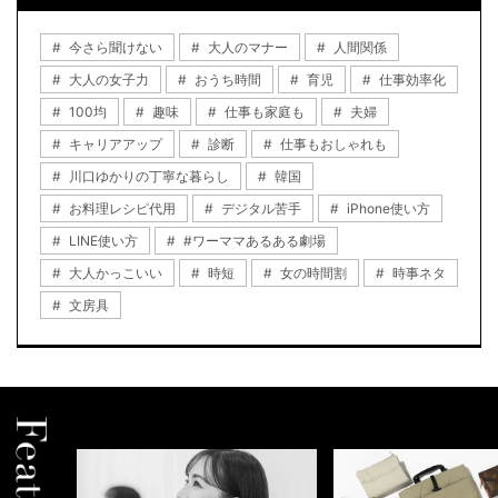
今さら聞けない
大人のマナー
人間関係
大人の女子力
おうち時間
育児
仕事効率化
100均
趣味
仕事も家庭も
夫婦
キャリアアップ
診断
仕事もおしゃれも
川口ゆかりの丁寧な暮らし
韓国
お料理レシピ代用
デジタル苦手
iPhone使い方
LINE使い方
#ワーママあるある劇場
大人かっこいい
時短
女の時間割
時事ネタ
文房具