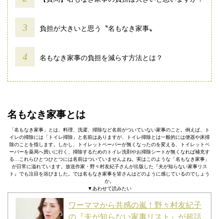
負担が大きいと思う〝名もなき家事〟
名もなき家事の負担を減らす方法とは？
名もなき家事とは
「名もなき家事」とは、料理、洗濯、掃除など名前がついていない家事のこと。例えば、ト
イレの掃除には「トイレ掃除」と名前はありますが、トイレ掃除とは一般的には便器や床掃
除のことを指します。しかし、トイレットペーパーが無くなったのを変える、トイレットペ
ーパーを薬局へ買いに行く、掃除するためのトイレ洗剤やお掃除シートが無くなれば補充す
る…これらひとつひとつには名前はついていませんよね。実はこのような「名もなき家事」
が日常に溢れています。放送作家・野々村友紀子さんが出版した『夫が知らない家事リス
ト』でも注目を浴びました。では名もなき家事を皆さんはどのように感じているのでしょう
か。
▼あわせて読みたい
ワーママから共感の嵐！野々村友紀子
の『夫が知らない家事リスト』が超話