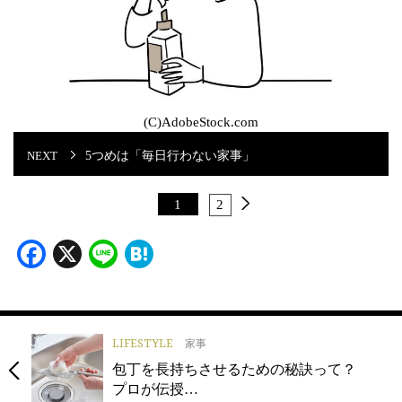
(C)AdobeStock.com
5つめは「毎日行わない家事」
1
2
Facebook
X
Line
Hatena
LIFESTYLE
家事
包丁を長持ちさせるための秘訣って？
プロが伝授…