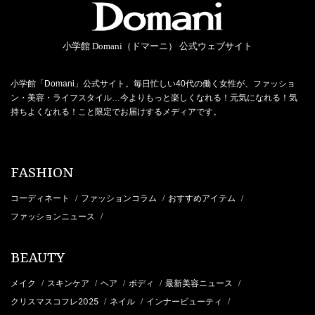
小学館 Domani（ドマーニ） 公式ウェブサイト
小学館「Domani」公式サイト。毎日忙しい40代の働く女性が、ファッショ
ン・美容・ライフスタイル…今よりもっと楽しくなれる！元気になれる！気
持ちよくなれる！こと限定でお届けするメディアです。
FASHION
コーディネート
ファッションコラム
おすすめアイテム
/
/
/
ファッションニュース
/
BEAUTY
メイク
スキンケア
ヘア
ボディ
最新美容ニュース
/
/
/
/
/
クリスマスコフレ2025
ネイル
インナービューティ
/
/
/