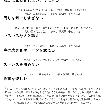
気分に左右されないようにする
「気持ちのムラがないようにする」（30代・茨城県・子ども2人）
「気分で左右されない」（40代・愛知県・子ども1人）
周りを気にしすぎない
「他人と比べず、自分のペースで進めること」（40代・東京都・子ども1人）
「人の目を気にしない」（30代・新潟県・子ども2人）
いろいろな人と話す
「誰とでもよく話す」（40代・鹿児島県・子ども2人）
声の大きさやトーンを変える
「声のトーンをあげてみる」（40代・茨城県・子ども2人）
ストレスを溜めない
「いいストレスの発散をする」（40代・茨城県・子ども2人）
物事を楽しむ
「楽しいことを見つける。ちょっとしたことでも楽しめれば」（40代・広島県・子ども1人）
アンケートの結果、ポジティブな考え方をするなどの内面に関することから、笑顔でいる、
声を大きくするといった外側に現れることまで、幅広い回答が集まりました。「人の目を気
にしない」「いいストレスの発散をする」「楽しいことを見つける」などと回答した人もお
り、気分良くいることが明るさにつながると考えているのかもしれません。