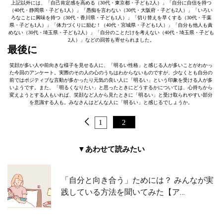
上記以外には、「自己肯定感を高める（30代・東京都・子ども2人）」「自分に自信を持つ
（40代・静岡県・子ども1人）」「愚痴を言わない（30代・大阪府・子ども2人）」「いろい
ろなことに興味を持つ（30代・香川県・子ども1人）」「切り替えを早くする（30代・千葉
県・子ども1人）」「体力づくりに励む！（40代・宮城県・子ども1人）」「自分も他人も責
めない（30代・埼玉県・子ども2人）」「自分のことだけを考えない（40代・埼玉県・子ども
2人）」などの回答も寄せられました。
最後に
笑顔が多い人や前向きな様子を見せる人に、「明るい性格」と感じる人が多いことがわかっ
た今回のアンケート。実際のその人の心のうちはわからないものですが、少なくとも自分の
前ではポジティブな言動が多かったり元気の良い人に「明るい」という印象を受ける人が多
いようです。また、「明るくなりたい」と思ったときにどうするかについては、心持ちから
変えようとする人もいれば、笑顔など人から見たときに「明るい」と受け取られやすい部分
を意識する人も。みなさんはどんな人に「明るい」と感じるでしょうか。
1
2
▼あわせて読みたい
「自分と向き合う」ためには？ みんなが実
践している方法を聞いてみた【ア…