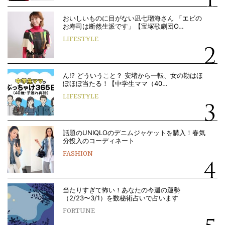
おいしいものに目がない凪七瑠海さん 「エビの
お寿司は断然生派です」【宝塚歌劇団O…
LIFESTYLE
ん!? どういうこと？ 安堵から一転、女の勘はほ
ぼほぼ当たる！【中学生ママ（40…
LIFESTYLE
話題のUNIQLOのデニムジャケットを購入！春気
分投入のコーディネート
FASHION
当たりすぎて怖い！あなたの今週の運勢
（2/23〜3/1）を数秘術占いで占います
FORTUNE