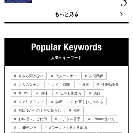
もっと見る
人気のキーワード
今さら聞けない
大人のマナー
人間関係
大人の女子力
おうち時間
育児
仕事効率化
100均
趣味
仕事も家庭も
夫婦
キャリアアップ
診断
仕事もおしゃれも
川口ゆかりの丁寧な暮らし
韓国
お料理レシピ代用
デジタル苦手
iPhone使い方
LINE使い方
#ワーママあるある劇場