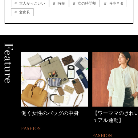
大人かっこいい
時短
女の時間割
時事ネタ
文房具
しゃれ
働く女性のバッグの中身
【ワーママのきれ
ュアル通勤】
FASHION
FASHION