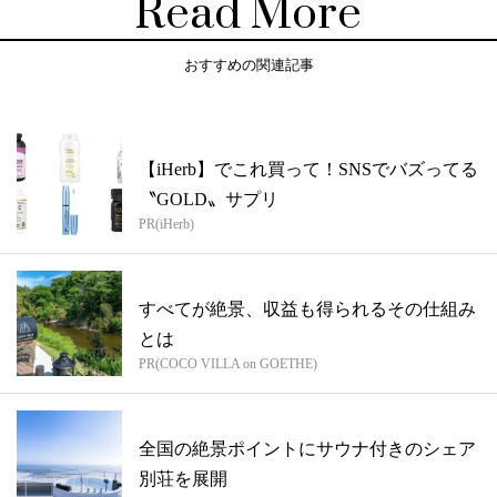
Read More
おすすめの関連記事
【iHerb】でこれ買って！SNSでバズってる
〝GOLD〟サプリ
PR(iHerb)
すべてが絶景、収益も得られるその仕組み
とは
PR(COCO VILLA on GOETHE)
全国の絶景ポイントにサウナ付きのシェア
別荘を展開