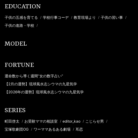
EDUCATION
子供の五感を育てる
学校行事コーデ
教育現場より
子供の習い事
/
/
/
/
子供の進路・学校
/
MODEL
FORTUNE
運命数から導く週間“女の数字占い”
【2月の運勢】琉球風水志シウマの九星気学
【2026年の運勢】琉球風水志シウマの九星気学
SERIES
町田啓太
お受験ママの相談室
editor_kao
こじらせ男
/
/
/
/
宝塚歌劇団OG
ワーママあるある劇場
耳恋
/
/