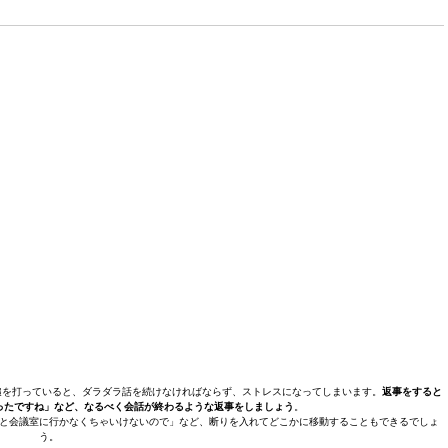
槌を打っていると、ダラダラ話を続けなければならず、ストレスになってしまいます。
返事をすると
ったですね」など、なるべく会話が終わるような返事をしましょう
。
と会議室に行かなくちゃいけないので」など、断りを入れてどこかに移動することもできるでしょ
う。