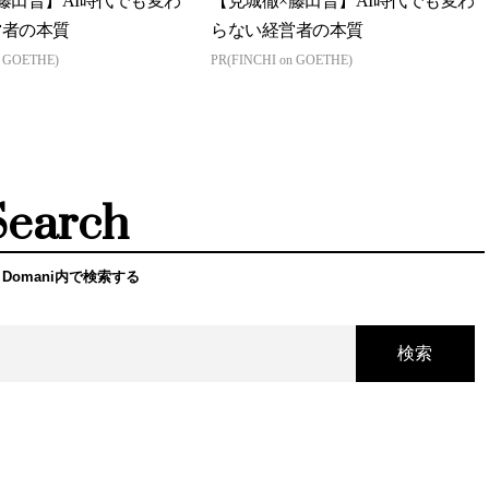
藤田晋】AI時代でも変わ
【見城徹×藤田晋】AI時代でも変わ
営者の本質
らない経営者の本質
n GOETHE)
PR(FINCHI on GOETHE)
Search
 Domani内で検索する
検索