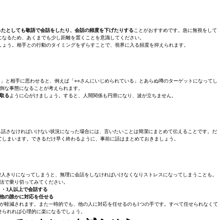
ったとしても敬語で会話をしたり、会話の頻度を下げたりする
ことがおすすめです。急に無視をして
になるため、あくまでも少し距離を置くことを意識してください。
しょう。相手との行動のタイミングをずらすことで、視界に入る頻度を抑えられます。
」と相手に思わせると、例えば「○○さんにいじめられている」とあらぬ噂のターゲットになってし
倒な事態になることが考えられます。
取る
ように心がけましょう。すると、人間関係も円滑になり、波が立ちません。
も話さなければいけない状況になった場合には、言いたいことは簡潔にまとめて伝えることです。だ
てしまいます。できるだけ早く終わるように、事前に話はまとめておきましょう。
2人きりになってしまうと、無理に会話をしなければいけなくなりストレスになってしまうことも。
法で乗り切ってみてください。
・3人以上で会話する
他の誰かに対応を任せる
が軽減されます。また一時的でも、他の人に対応を任せるのも1つの手です。すべて任せられなくて
せられれば心理的に楽になるでしょう。