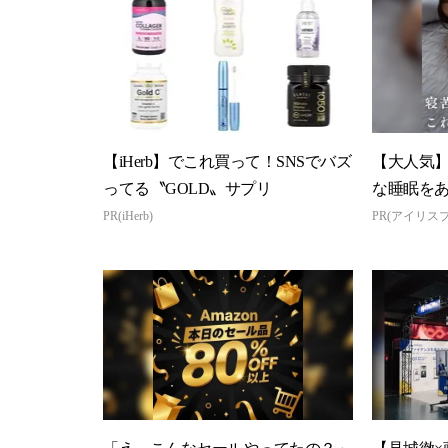
【iHerb】でこれ買って！SNSでバズ
【大人気
ってる〝GOLD〟サプリ
な睡眠を
PR(iHerb)
PR(アイリス