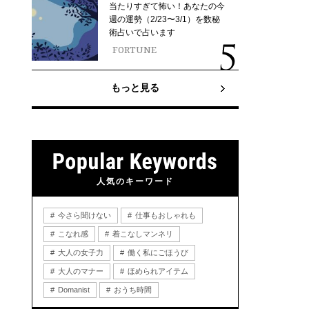
当たりすぎて怖い！あなたの今
週の運勢（2/23〜3/1）を数秘
術占いで占います
FORTUNE
もっと見る
人気のキーワード
今さら聞けない
仕事もおしゃれも
こなれ感
着こなしマンネリ
大人の女子力
働く私にごほうび
大人のマナー
ほめられアイテム
Domanist
おうち時間