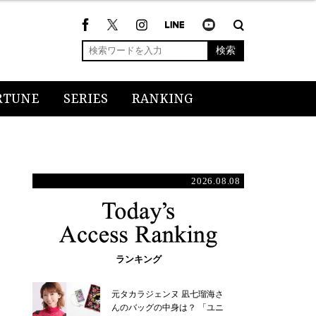
検索
RTUNE
SERIES
RANKING
2026.08.08
ランキング
元タカラジェンヌ 凪七瑠海さ
んのバッグの中身は？ 「ユニ