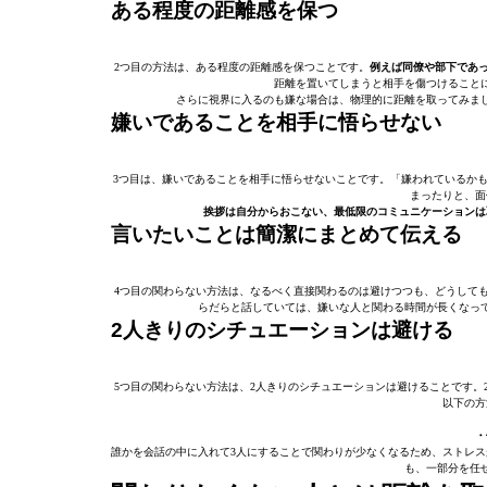
ある程度の距離感を保つ
2つ目の方法は、ある程度の距離感を保つことです。
例えば同僚や部下であ
距離を置いてしまうと相手を傷つけること
さらに視界に入るのも嫌な場合は、物理的に距離を取ってみま
嫌いであることを相手に悟らせない
3つ目は、嫌いであることを相手に悟らせないことです。「嫌われているかも
まったりと、面
挨拶は自分からおこない、最低限のコミュニケーションは
言いたいことは簡潔にまとめて伝える
4つ目の関わらない方法は、なるべく直接関わるのは避けつつも、どうして
らだらと話していては、嫌いな人と関わる時間が長くなっ
2人きりのシチュエーションは避ける
5つ目の関わらない方法は、2人きりのシチュエーションは避けることです。
以下の方
・
誰かを会話の中に入れて3人にすることで関わりが少なくなるため、ストレス
も、一部分を任