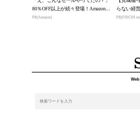
「え、こんなセールやってたの？」
【見城徹×
80％OFF以上が続々登場！Amazonの
らない経
本気が...
PR(Amazon)
PR(FINCHI o
Web