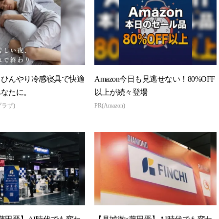
】ひんやり冷感寝具で快適
Amazon今日も見逃せない！80%OFF
あなたに。
以上が続々登場
プラザ)
PR(Amazon)