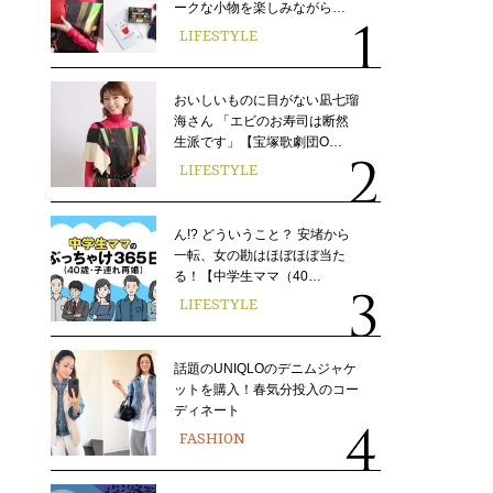
ークな小物を楽しみながら…
LIFESTYLE
おいしいものに目がない凪七瑠
海さん 「エビのお寿司は断然
生派です」【宝塚歌劇団O…
LIFESTYLE
ん!? どういうこと？ 安堵から
一転、女の勘はほぼほぼ当た
る！【中学生ママ（40…
LIFESTYLE
話題のUNIQLOのデニムジャケ
ットを購入！春気分投入のコー
ディネート
FASHION