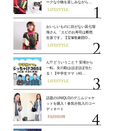
ークな小物を楽しみながら…
LIFESTYLE
おいしいものに目がない凪七瑠
海さん 「エビのお寿司は断然
生派です」【宝塚歌劇団O…
LIFESTYLE
ん!? どういうこと？ 安堵から
一転、女の勘はほぼほぼ当た
る！【中学生ママ（40…
LIFESTYLE
話題のUNIQLOのデニムジャケ
ットを購入！春気分投入のコー
ディネート
FASHION