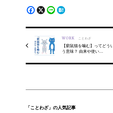
Facebook
X
Line
Hatena
WORK
ことわざ
【窮鼠猫を噛む】ってどう
う意味？ 由来や使い…
「ことわざ」の人気記事