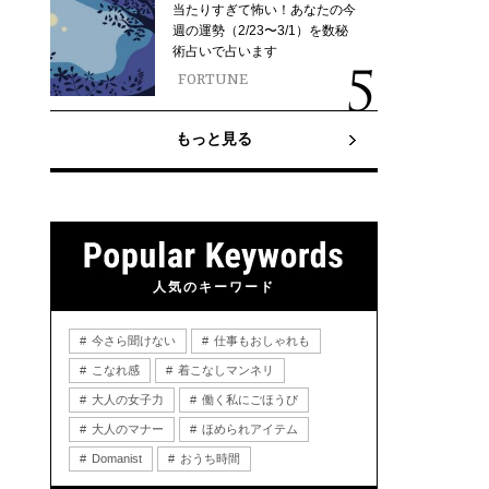
当たりすぎて怖い！あなたの今
週の運勢（2/23〜3/1）を数秘
術占いで占います
FORTUNE
もっと見る
人気のキーワード
今さら聞けない
仕事もおしゃれも
こなれ感
着こなしマンネリ
大人の女子力
働く私にごほうび
大人のマナー
ほめられアイテム
Domanist
おうち時間