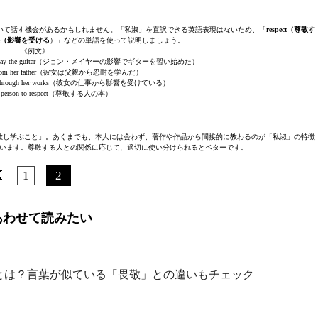
いて話す機会があるかもしれません。「私淑」を直訳できる英語表現はないため、「
respect（尊敬す
ire（影響を受ける
）」などの単語を使って説明しましょう。
《例文》
rn how to play the guitar（ジョン・メイヤーの影響でギターを習い始めた）
ence from her father（彼女は父親から忍耐を学んだ）
 person through her works（彼女の仕事から影響を受けている）
he person to respect（尊敬する人の本）
敬し学ぶこと」。あくまでも、本人には会わず、著作や作品から間接的に教わるのが「私淑」の特徴
います。尊敬する人との関係に応じて、適切に使い分けられるとベターです。
1
2
あわせて読みたい
とは？言葉が似ている「畏敬」との違いもチェック