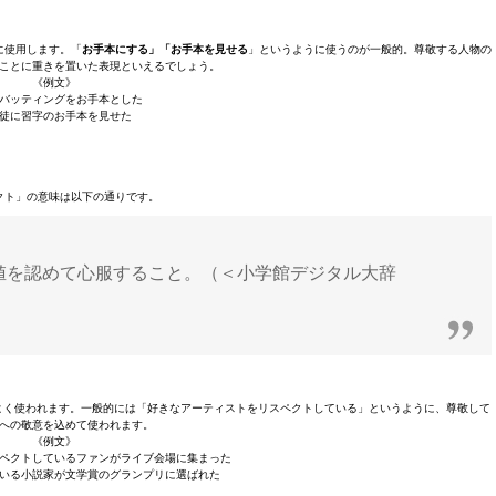
に使用します。「
お手本にする」「お手本を見せる
」というように使うのが一般的。尊敬する人物の
ことに重きを置いた表現といえるでしょう。
《例文》
バッティングをお手本とした
徒に習字のお手本を見せた
クト」の意味は以下の通りです。
値を認めて心服すること。（＜小学館デジタル大辞
」はよく使われます。一般的には「好きなアーティストをリスペクトしている」というように、尊敬して
への敬意を込めて使われます。
《例文》
ペクトしているファンがライブ会場に集まった
いる小説家が文学賞のグランプリに選ばれた