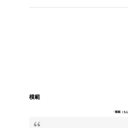
模範
「
模範（も