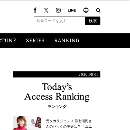
検索
RTUNE
SERIES
RANKING
2026.08.09
ランキング
元タカラジェンヌ 凪七瑠海さ
んのバッグの中身は？ 「ユニ