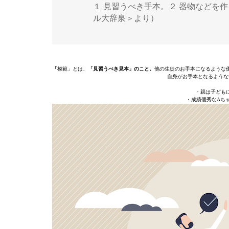
１ 見習うべき手本。２ 器物などを
ル大辞泉＞より）
「
模範」とは、
「見習うべき見本」のこと。
他の生徒のお手本になるような
自身がお手本となるような
・親は子ども
・成績優秀なAち