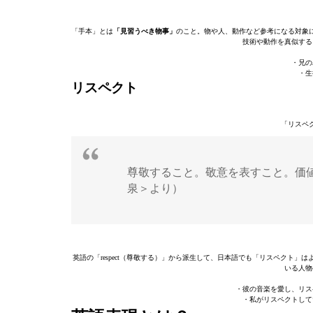
「手本」とは
「見習うべき物事」
のこと。物や人、動作など参考になる対象
技術や動作を真似する
・兄の
・生
リスペクト
「リスペ
尊敬すること。敬意を表すこと。価
泉＞より）
英語の「respect（尊敬する）」から派生して、日本語でも「リスペクト
いる人物
・彼の音楽を愛し、リス
・私がリスペクトして