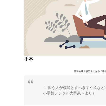
手本
日常生活で馴染みのある「手
１ 習う人が模範とすべき字や絵など
小学館デジタル大辞泉＞より）