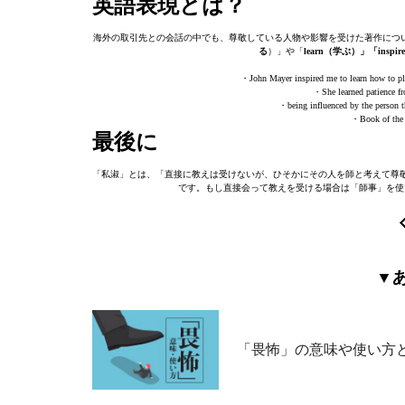
英語表現とは？
海外の取引先との会話の中でも、尊敬している人物や影響を受けた著作につ
る
）」や「
learn（学ぶ）」「insp
・John Mayer inspired me to lea
・She learned pati
・being influenced by the
・Book of t
最後に
「私淑」とは、「直接に教えは受けないが、ひそかにその人を師と考えて尊
です。もし直接会って教えを受ける場合は「師事」を使
▼
「畏怖」の意味や使い方