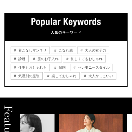
人気のキーワード
着こなしマンネリ
こなれ感
大人の女子力
診断
服のお手入れ
忙しくてもおしゃれ
仕事もおしゃれも
韓国
セレモニースタイル
気温別の服装
楽しておしゃれ
大人かっこいい