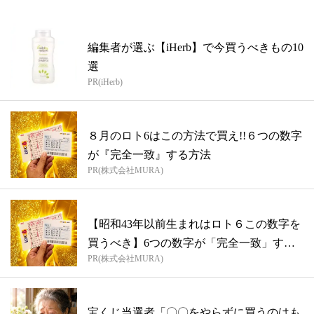
編集者が選ぶ【iHerb】で今買うべきもの10
選
PR(iHerb)
８月のロト6はこの方法で買え!!６つの数字
が『完全一致』する方法
PR(株式会社MURA)
【昭和43年以前生まれはロト６この数字を
買うべき】6つの数字が「完全一致」する
PR(株式会社MURA)
方...
宝くじ当選者「〇〇をやらずに買うのはも