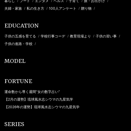
暮らし
フード
エンタメ
ヘルス
子育て
旅・お出かけ
/
/
/
/
/
/
夫婦・家族
私の生き方
100人アンケート
贈り物
/
/
/
/
EDUCATION
子供の五感を育てる
学校行事コーデ
教育現場より
子供の習い事
/
/
/
/
子供の進路・学校
/
MODEL
FORTUNE
運命数から導く週間“女の数字占い”
【2月の運勢】琉球風水志シウマの九星気学
【2026年の運勢】琉球風水志シウマの九星気学
SERIES