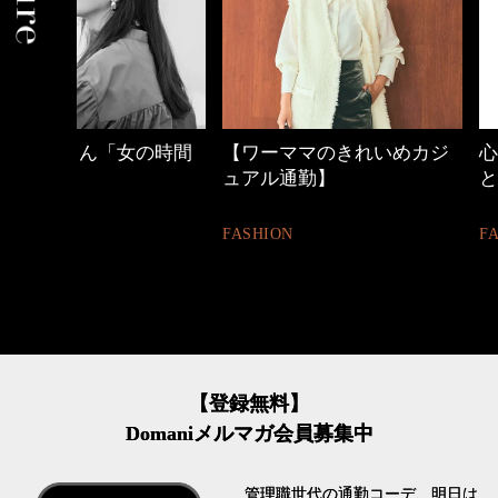
の時間
【ワーママのきれいめカジ
心地よくいられる
ュアル通勤】
とは
FASHION
FASHION
【登録無料】
Domaniメルマガ会員募集中
管理職世代の通勤コーデ、明日は