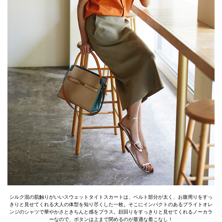
シルク混の肌触りがいいスウェットタイトスカートは、ベルト部分が太く、お腹周りをすっ
きりと見せてくれる大人の体型を知り尽くした一枚。そこにインパクトのあるブライトオレ
ンジのシャツで華やかさときちんと感をプラス。顔回りをすっきりと見せてくれるノーカラ
ーなので、ボタンは上まで閉めるのが最適な着こなし！