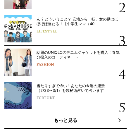
ん!? どういうこと？ 安堵から一転、女の勘はほ
ぼほぼ当たる！【中学生ママ（40…
LIFESTYLE
話題のUNIQLOのデニムジャケットを購入！春気
分投入のコーディネート
FASHION
当たりすぎて怖い！あなたの今週の運勢
（2/23〜3/1）を数秘術占いで占います
FORTUNE
もっと見る