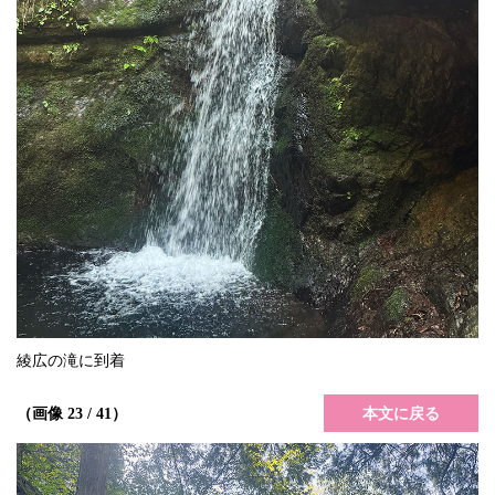
綾広の滝に到着
本文に戻る
（画像 23 / 41）