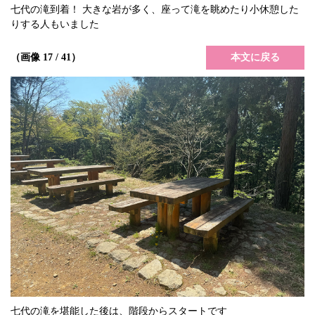
七代の滝到着！ 大きな岩が多く、座って滝を眺めたり小休憩した
りする人もいました
本文に戻る
（画像 17 / 41）
七代の滝を堪能した後は、階段からスタートです