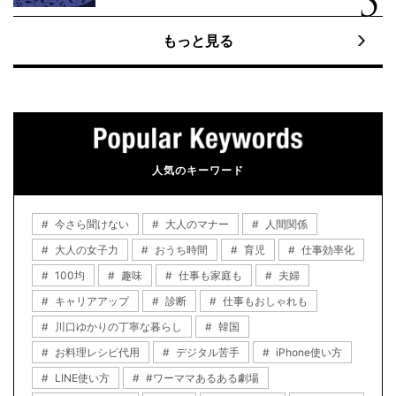
もっと見る
人気のキーワード
今さら聞けない
大人のマナー
人間関係
大人の女子力
おうち時間
育児
仕事効率化
100均
趣味
仕事も家庭も
夫婦
キャリアアップ
診断
仕事もおしゃれも
川口ゆかりの丁寧な暮らし
韓国
お料理レシピ代用
デジタル苦手
iPhone使い方
LINE使い方
#ワーママあるある劇場