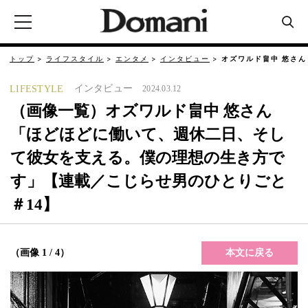
トップ
ライフスタイル
エンタメ
インタビュー
オズワルド畠中 悠さ
インタビュー
LIFESTYLE
2024.03.12
（画像一覧）オズワルド畠中 悠さん
「ほどほどに働いて、週休二日、そし
て彼女を支える。僕の理想の生き方で
す」【連載／こじらせ男のひとりごと
＃14】
本文に戻る
（画像 1 / 4）