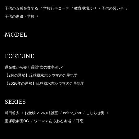
子供の五感を育てる
学校行事コーデ
教育現場より
子供の習い事
/
/
/
/
子供の進路・学校
/
MODEL
FORTUNE
運命数から導く週間“女の数字占い”
【2月の運勢】琉球風水志シウマの九星気学
【2026年の運勢】琉球風水志シウマの九星気学
SERIES
町田啓太
お受験ママの相談室
editor_kao
こじらせ男
/
/
/
/
宝塚歌劇団OG
ワーママあるある劇場
耳恋
/
/