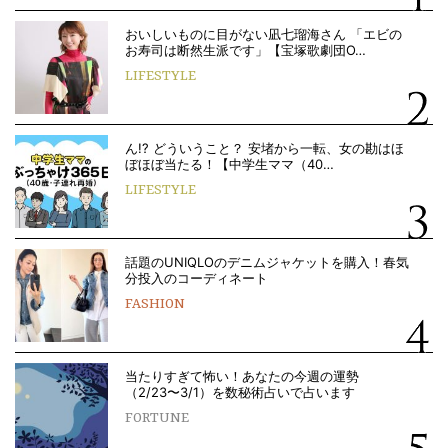
おいしいものに目がない凪七瑠海さん 「エビの
お寿司は断然生派です」【宝塚歌劇団O…
LIFESTYLE
ん!? どういうこと？ 安堵から一転、女の勘はほ
ぼほぼ当たる！【中学生ママ（40…
LIFESTYLE
話題のUNIQLOのデニムジャケットを購入！春気
分投入のコーディネート
FASHION
当たりすぎて怖い！あなたの今週の運勢
（2/23〜3/1）を数秘術占いで占います
FORTUNE