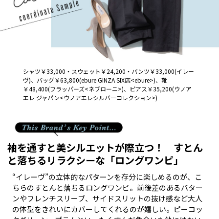
シャツ￥
33,000
・スウェット￥
24,200
・パンツ￥
33,000(
イレー
ヴ
)
、バッグ￥
63,800(ebure GINZA SIX
店
<ebure>)
、靴
￥
48,400(
フラッパーズ
<
ネブローニ
>)
、ピアス￥
35,200(
ウノア
エレ ジャパン
<
ウノアエレシルバーコレクション
>)
袖を通すと美シルエットが際立つ！ すとん
と落ちるリラクシーな「ロングワンピ」
“イレーヴ”の立体的なパターンを存分に楽しめるのが、こ
ちらのすとんと落ちるロングワンピ。前後差のあるパター
ンやフレンチスリーブ、サイドスリットの抜け感など大人
の体型をきれいにカバーしてくれるのが嬉しい。ピーコッ