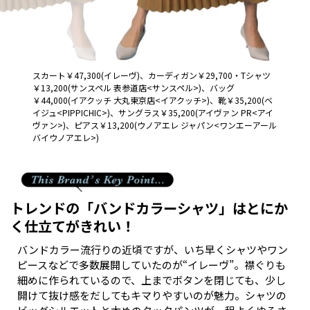
スカート￥
47,300(
イレーヴ
)
、カーディガン￥
29,700
・
T
シャツ
￥
13,200(
サンスペル 表参道店
<
サンスペル
>)
、バッグ
￥
44,000(
イアクッチ 大丸東京店
<
イアクッチ
>)
、靴￥
35,200(
ベ
イジュ
<PIPPICHIC>)
、サングラス￥
35,200(
アイヴァン
PR<
アイ
ヴァン
>)
、ピアス￥
13,200(
ウノアエレ ジャパン
<
ワンエーアール
バイウノアエレ
>)
トレンドの「バンドカラーシャツ」はとにか
く仕立てがきれい！
バンドカラー流行りの近頃ですが、いち早くシャツやワン
ピースなどで多数展開していたのが“イレーヴ”。襟ぐりも
細めに作られているので、上までボタンを閉じても、少し
開けて抜け感をだしてもキマりやすいのが魅力。シャツの