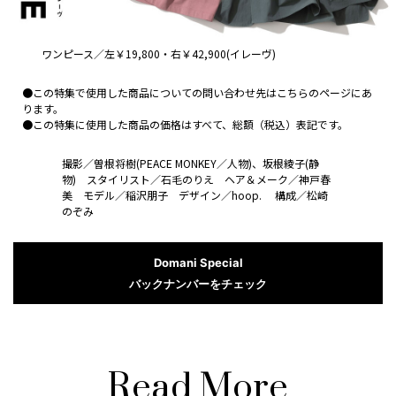
ワンピース／左￥
19,800
・右￥
42,900(
イレーヴ
)
●この特集で使用した商品についての問い合わせ先は
こちらのページ
にあ
ります。
●この特集に使用した商品の価格はすべて、総額（税込）表記です。
撮影／曽根将樹
(PEACE MONKEY
／人物
)
、坂根綾子
(
静
物
)
スタイリスト／石毛のりえ ヘア＆メーク／神戸春
美 モデル／稲沢朋子 デザイン／
hoop.
構成／松崎
のぞみ
Domani Special
バックナンバーをチェック
Read More