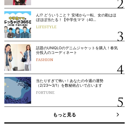
ん!? どういうこと？ 安堵から一転、女の勘はほ
ぼほぼ当たる！【中学生ママ（40…
LIFESTYLE
話題のUNIQLOのデニムジャケットを購入！春気
分投入のコーディネート
FASHION
当たりすぎて怖い！あなたの今週の運勢
（2/23〜3/1）を数秘術占いで占います
FORTUNE
もっと見る