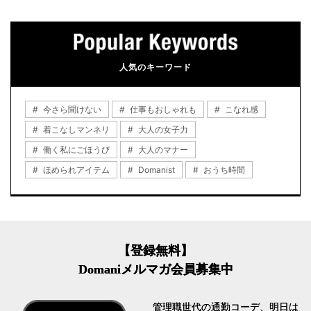
人気のキーワード
今さら聞けない
仕事もおしゃれも
こなれ感
着こなしマンネリ
大人の女子力
働く私にごほうび
大人のマナー
ほめられアイテム
Domanist
おうち時間
【登録無料】
Domaniメルマガ会員募集中
管理職世代の通勤コーデ、明日は