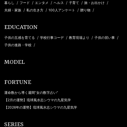
/
/
/
/
/
/
暮らし
フード
エンタメ
ヘルス
子育て
旅・お出かけ
/
/
/
/
夫婦・家族
私の生き方
100人アンケート
贈り物
EDUCATION
/
/
/
/
子供の五感を育てる
学校行事コーデ
教育現場より
子供の習い事
/
子供の進路・学校
MODEL
FORTUNE
運命数から導く週間“女の数字占い”
【2月の運勢】琉球風水志シウマの九星気学
【2026年の運勢】琉球風水志シウマの九星気学
SERIES