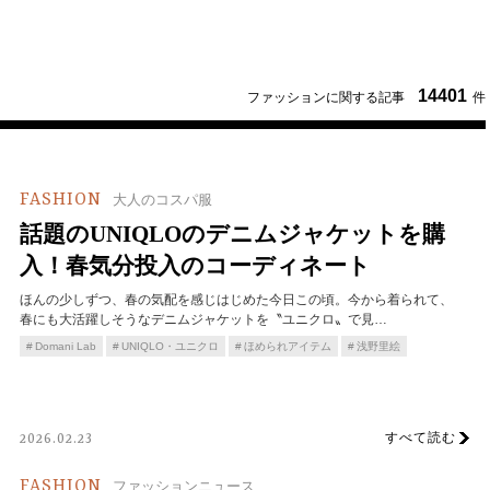
14401
ファッションに関する記事
件
FASHION
大人のコスパ服
話題のUNIQLOのデニムジャケットを購
入！春気分投入のコーディネート
ほんの少しずつ、春の気配を感じはじめた今日この頃。今から着られて、
春にも大活躍しそうなデニムジャケットを〝ユニクロ〟で見…
Domani Lab
UNIQLO・ユニクロ
ほめられアイテム
浅野里絵
すべて読む
2026.02.23
FASHION
ファッションニュース