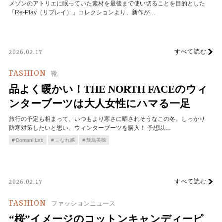
メゾンのアトリエに眠っていた素材を最後まで使い切ることを目的とした
「Re-Play（リプレイ）」コレクションより、新作が…
すべて読む
2026.02.17
FASHION
靴
品よく暖かい！THE NORTH FACEのウィ
ンターブーツは大人女性にハマる一足
旅行の予定も相まって、いつもより寒さに晒されそうなこの冬。しっかり
防寒対策したいと思い、ウィンターブーツを購入！ 予想以…
Domani Lab
こなれ感
飯島美穂
すべて読む
2026.02.17
FASHION
ファッションニュース
“桜”イメージのコットンキャンディーピ