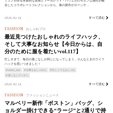
ミズノが誇る革新的な技術とマーガレット・ハウエルのモダンな感性が融
合したコラボレートコレクションから、春の新作がローンチ…
すべて読む
2026.02.14
FASHION
おしゃれプロ
最近見つけたおしゃれのライフハック、
そして大事なお知らせ【今日からは、自
分のために服を着たいvol.117】
忙しすぎて、毎日の着こなしが同じになってしまう…そんなときのライフ
ハックを思いつきました！
editor_kao
仕事もおしゃれも
忙しくてもおしゃれ
着こなしマンネリ
すべて読む
2026.02.14
FASHION
ファッションニュース
マルベリー新作「ボストン」バッグ、シ
ョルダー掛けできる“ラージ”と2通りで持