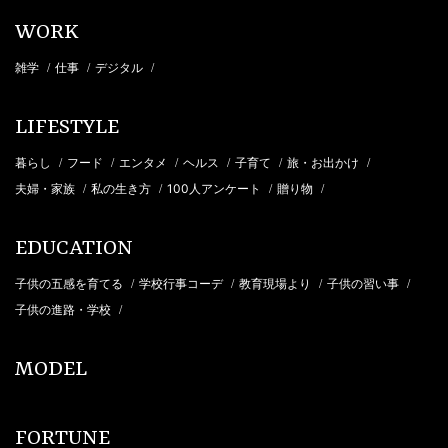
WORK
雑学
仕事
デジタル
/
/
/
LIFESTYLE
暮らし
フード
エンタメ
ヘルス
子育て
旅・お出かけ
/
/
/
/
/
/
夫婦・家族
私の生き方
100人アンケート
贈り物
/
/
/
/
EDUCATION
子供の五感を育てる
学校行事コーデ
教育現場より
子供の習い事
/
/
/
/
子供の進路・学校
/
MODEL
FORTUNE