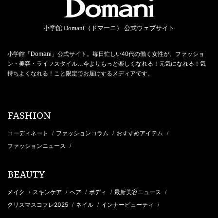
小学館 Domani（ドマーニ） 公式ウェブサイト
小学館「Domani」公式サイト。毎日忙しい40代の働く女性が、ファッショ
ン・美容・ライフスタイル…今よりもっと楽しくなれる！元気になれる！気
持ちよくなれる！こと限定でお届けするメディアです。
FASHION
コーディネート
ファッションコラム
おすすめアイテム
/
/
/
ファッションニュース
/
BEAUTY
メイク
スキンケア
ヘア
ボディ
最新美容ニュース
/
/
/
/
/
クリスマスコフレ2025
ネイル
インナービューティ
/
/
/