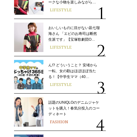
ークな小物を楽しみながら…
LIFESTYLE
おいしいものに目がない凪七瑠
海さん 「エビのお寿司は断然
生派です」【宝塚歌劇団O…
LIFESTYLE
ん!? どういうこと？ 安堵から
一転、女の勘はほぼほぼ当た
る！【中学生ママ（40…
LIFESTYLE
話題のUNIQLOのデニムジャケ
ットを購入！春気分投入のコー
ディネート
FASHION