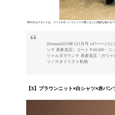
軽やかなスカートは、コートやざっくりニットの着こなしに絶妙な抜けをプ
[Domani2019年12/1月号 147ペ
ンテ 表参道店）コート￥68,000・ニ
リャルダガランテ 表参道店〈ガリャル
ツ／スタイリスト私物
【3】ブラウンニット×白シャツ×赤パン