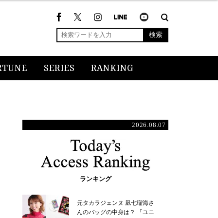
検索
RTUNE
SERIES
RANKING
2026.08.07
ランキング
元タカラジェンヌ 凪七瑠海さ
んのバッグの中身は？ 「ユニ