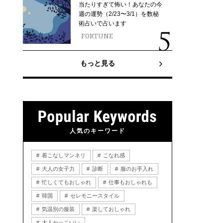
当たりすぎて怖い！あなたの今
週の運勢（2/23〜3/1）を数秘
術占いで占います
FORTUNE
もっと見る
人気のキーワード
着こなしマンネリ
こなれ感
大人の女子力
診断
服のお手入れ
忙しくてもおしゃれ
仕事もおしゃれも
韓国
セレモニースタイル
気温別の服装
楽しておしゃれ
大人かっこいい