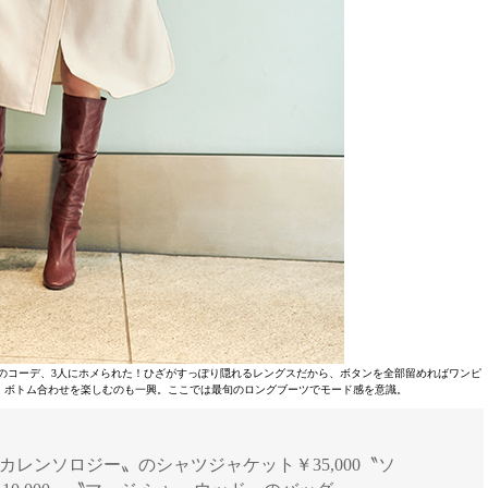
のコーデ、3人にホメられた！ひざがすっぽり隠れるレングスだから、ボタンを全部留めればワンピ
、ボトム合わせを楽しむのも一興。ここでは最旬のロングブーツでモード感を意識。
ページ] 〝カレンソロジー〟のシャツジャケット￥35,000〝ソ