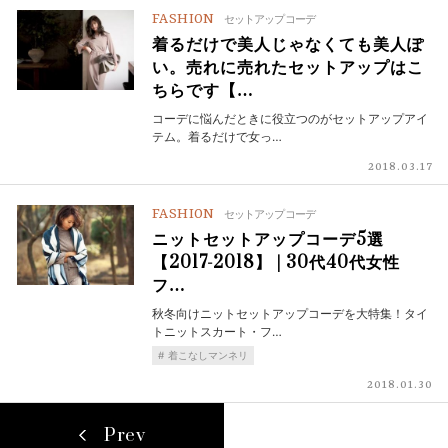
FASHION
セットアップコーデ
着るだけで美人じゃなくても美人ぽ
い。売れに売れたセットアップはこ
ちらです【…
コーデに悩んだときに役立つのがセットアップアイ
テム。着るだけで女っ…
2018.03.17
FASHION
セットアップコーデ
ニットセットアップコーデ5選
【2017-2018】 | 30代40代女性
フ…
秋冬向けニットセットアップコーデを大特集！タイ
トニットスカート・フ…
着こなしマンネリ
2018.01.30
Prev