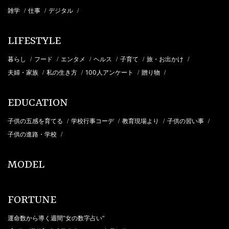
雑学
仕事
デジタル
/
/
/
LIFESTYLE
暮らし
フード
エンタメ
ヘルス
子育て
旅・お出かけ
/
/
/
/
/
/
夫婦・家族
私の生き方
100人アンケート
贈り物
/
/
/
/
EDUCATION
子供の五感を育てる
学校行事コーデ
教育現場より
子供の習い事
/
/
/
/
子供の進路・学校
/
MODEL
FORTUNE
運命数から導く週間“女の数字占い”