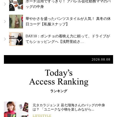
ポーチ活用ですっきり！ アパレル会社勤務ママのバ
ッグの中身
華やかさを盛ったパンツスタイルが人気！ 真冬の休
日コーデ【私服スナップ】
DAY10：ポンチョの着映え力に頼って、ドライブが
てらショッピングへ【浅野里絵さ…
2026.08.08
ランキング
元タカラジェンヌ 凪七瑠海さんのバッグの中身
は？ 「ユニークな小物を楽しみながら…
LIFESTYLE