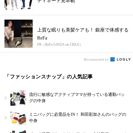
ディネート見本帖
上質な眠りも美髪ケアも！ 銀座で体感する
ReFa
PR（ReFa GINZA on CREA）
Recommended by
「ファッションスナップ」の人気記事
流行に敏感なアクティブママが持っている通勤バッ
グの中身
ミニバッグに必需品をIN！ 和田彩加さんのバッグの
中身