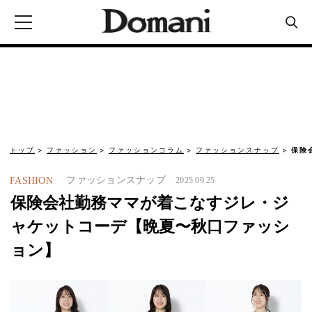
トップ
ファッション
ファッションコラム
ファッションスナップ
保険
ファッションスナップ
FASHION
2025.09.25
保険会社勤務ママが着こなすジレ・ジ
ャケットコーデ【晩夏〜秋口ファッシ
ョン】