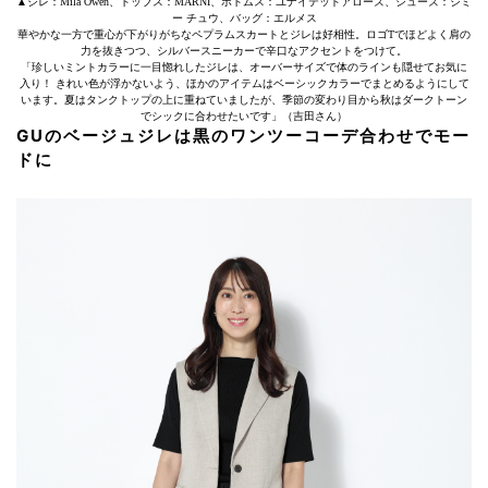
▲ジレ：Mila Owen、トップス：MARNI、ボトムス：ユナイテッドアローズ、シューズ：ジミ
ー チュウ、バッグ：エルメス
華やかな一方で重心が下がりがちなペプラムスカートとジレは好相性。ロゴTでほどよく肩の
力を抜きつつ、シルバースニーカーで辛口なアクセントをつけて。
「珍しいミントカラーに一目惚れしたジレは、オーバーサイズで体のラインも隠せてお気に
入り！ きれい色が浮かないよう、ほかのアイテムはベーシックカラーでまとめるようにして
います。夏はタンクトップの上に重ねていましたが、季節の変わり目から秋はダークトーン
でシックに合わせたいです」（吉田さん）
GUのベージュジレは黒のワンツーコーデ合わせでモー
ドに