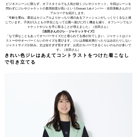
ビジネスシーンに限らず、オフスタイルでも人気が続くジレやジャケット。今回はシーンを
問わずにジレやジャケットの着用頻度が高いというDomani Labメンバー・吉田美帆さんのリ
アルコーデを紹介します。
「年齢を重ね、最近はカジュアルよりかっちり感のあるファッションがしっくりくるなと感
じています。子供が2人とも小学生になって公園へ遊びに行く機会も減り、オフシーンでもジ
ャケットやジレを手に取ることが増えました」（吉田さん）
【
吉田さんのジレ・ジャケットサイズ
】
「なで肩なこともあってオーバーサイズだと着られてる感が出てしまい、ジャケットはジャ
スト〜ややオーバーくらいのサイズを選びます。ジレは肩幅未満だったりはみ出たりしない
ジャストサイズが好み。丈は短すぎず長すぎず、お尻がカバーできるくらいのものが多いで
す」（吉田さん）
きれい色ジレはあえてコントラストをつけた着こなし
で引き立てる