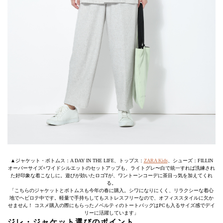
▲ジャケット・ボトムス：A DAY IN THE LIFE、トップス：
ZARA Kids
、シューズ：FILLIN
オーバーサイズ×ワイドシルエットのセットアップも、ライトグレ〜白で統一すれば洗練され
た好印象な着こなしに。遊びが効いたロゴTが、ワントーンコーデに茶目っ気を加えてくれ
る。
「こちらのジャケットとボトムスも今年の春に購入。シワになりにくく、リラクシーな着心
地でヘビロテ中です。軽量で手持ちしてもストレスフリーなので、オフィススタイルに欠か
せません！ コスメ購入の際にもらったノベルティのトートバッグはPCも入るサイズ感でデイ
リーに活躍しています」
ジレ・ジャケット選びのポイント