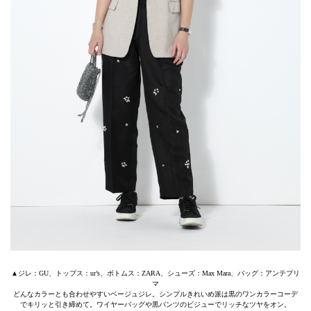
▲ジレ：GU、トップス：ur’s、ボトムス：ZARA、シューズ：Max Mara、バッグ：アンテプリ
マ
どんなカラーとも合わせやすいベージュジレ。シンプルきれいめ派は黒のワンカラーコーデ
でキリッと引き締めて。ワイヤーバッグや黒パンツのビジューでリッチなツヤをオン。