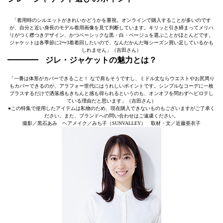
「着用時のシルエットがきれいかどうかを重視。オンラインで購入することが多いのです
が、自分と近い身長のモデル着用画像を見て判断しています。キリッと引き締まってメリハ
リがつく襟つきデザイン、かつベーシックな黒・白・ベージュを選ぶことがほとんどです。
ジャケットは各季節に2〜3着着回したいので、なんだかんだ毎シーズン買い足しているかも
しれません」（吉田さん）
ジレ・ジャケットの魅力とは？
「一番は体形がカバーできること！ なで肩もそうですし、ミドル丈ならウエストやお尻周り
もカバーできるのが、アラフォー世代にはうれしいポイントです。シンプルなコーデに一枚
プラスするだけで洒落感もきちんと感も得られるというのも、オンオフを問わずヘビロテし
ている理由だと思います」（吉田さん）
●この特集で使用したアイテムは私物のため、現在購入できないものもございますがご了承く
ださい。また、ブランドへの問い合わせはご遠慮ください。
撮影／黒石あみ ヘアメイク／みち子（SUNVALLEY） 取材・文／近藤亜衣子