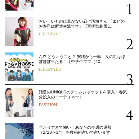
おいしいものに目がない凪七瑠海さん 「エビの
お寿司は断然生派です」【宝塚歌劇団O…
LIFESTYLE
ん!? どういうこと？ 安堵から一転、女の勘はほ
ぼほぼ当たる！【中学生ママ（40…
LIFESTYLE
話題のUNIQLOのデニムジャケットを購入！春気
分投入のコーディネート
FASHION
当たりすぎて怖い！あなたの今週の運勢
（2/23〜3/1）を数秘術占いで占います