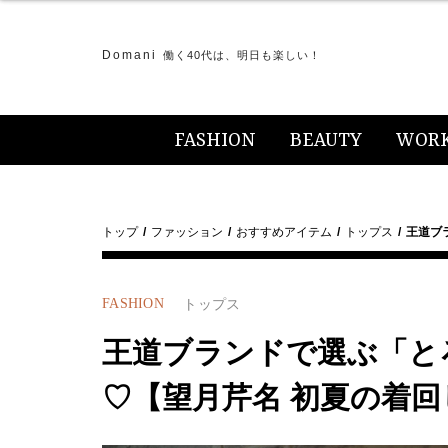
Domani
働く40代は、明日も楽しい！
FASHION
BEAUTY
WOR
トップ
ファッション
おすすめアイテム
トップス
王道ブ
FASHION
トップス
王道ブランドで選ぶ「と
♡【望月芹名 初夏の着回し#