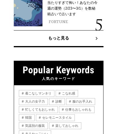
当たりすぎて怖い！あなたの今
週の運勢（2/23〜3/1）を数秘
術占いで占います
FORTUNE
もっと見る
人気のキーワード
着こなしマンネリ
こなれ感
大人の女子力
診断
服のお手入れ
忙しくてもおしゃれ
仕事もおしゃれも
韓国
セレモニースタイル
気温別の服装
楽しておしゃれ
大人かっこいい