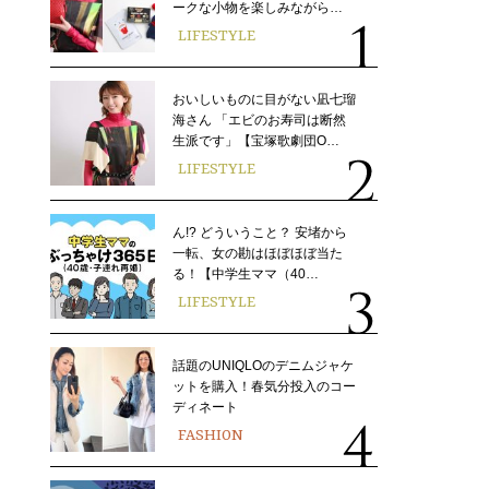
ークな小物を楽しみながら…
LIFESTYLE
おいしいものに目がない凪七瑠
海さん 「エビのお寿司は断然
生派です」【宝塚歌劇団O…
LIFESTYLE
ん!? どういうこと？ 安堵から
一転、女の勘はほぼほぼ当た
る！【中学生ママ（40…
LIFESTYLE
話題のUNIQLOのデニムジャケ
ットを購入！春気分投入のコー
ディネート
FASHION