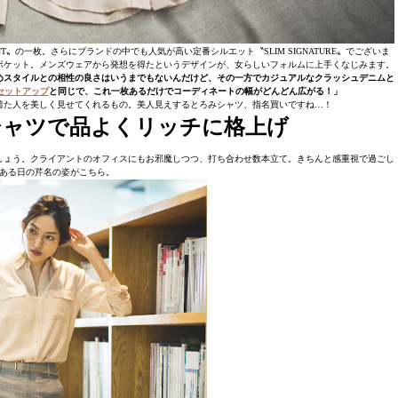
〟の一枚。さらにブランドの中でも人気が高い定番シルエット〝SLIM SIGNATURE〟でございま
ポケット。メンズウェアから発想を得たというデザインが、女らしいフォルムに上手くなじみます。
めスタイルとの相性の良さはいうまでもないんだけど、その一方でカジュアルなクラッシュデニムと
のセットアップ
と同じで、これ一枚あるだけでコーディネートの幅がどんどん広がる！」
着た人を美しく見せてくれるもの。美人見えするとろみシャツ、指名買いですね…！
シャツで品よくリッチに格上げ
しょう。クライアントのオフィスにもお邪魔しつつ、打ち合わせ数本立て。きちんと感重視で過ごし
ある日の芹名の姿がこちら。