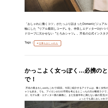
「おしゃれに働くコツ」がたっぷり詰まったDomaniビジュア
軸にした〝リアル着回しコーデ〟を、仲良しエディターUがパ
ドローブに欠かせない〝とろみシャツ〟。芹名の公式インスタグラム @se
Tags：
仕事もおしゃれも
かっこよく女っぽく…必携のとろ
で！
芹名の着まわしootdもこれで3回目。今回ご紹介するアイテムは、働く女
ャツも好き。でも、アイロンがけの手間を考えるとこっちの方が断然ラクで
が。モデル業・エディター業の兼務に、まだ生後半年に満たない娘の育児(※
ょっとでも楽におしゃれで