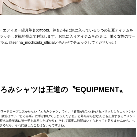
ル・エディター望月芹名の#ootd。芹名が特に気に入っている５つの初夏アイテムを
パラッチ→客観的視点で解説します。お気に入りアイテムその３は、働く女性のワー
rina_mochizuki_officialと合わせてチェックしてくださいね！
みシャツは王道の〝EQUIPMENT〟
性のワードローブに欠かせない〝とろみシャツ〟です。「背筋がピンと伸びるパリッとしたコットンシ
…最近はつい〝とろみ系〟に手が伸びてしまうんだよね」と芹名からはなんとも正直すぎるコメント
芹名は昨年末に第一子を出産したばかり)、そして家事…時間はいくらあっても足りませんから。ち
きるなら、それに越したことはないんですよね。