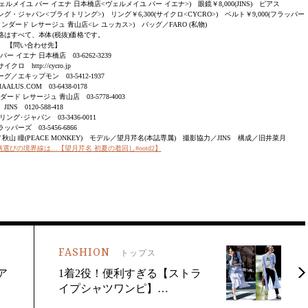
ヴェルメイユ パー イエナ 日本橋店<ヴェルメイユ パー イエナ>) 眼鏡￥8,000(JINS) ピアス
イトリング・ジャパン<ブライトリング>) リング￥6,300(サイクロ<CYCRO>) ベルト￥9,000(フラッパー
スタンダード レサージュ 青山店<レ ユッカス>) バッグ／FARO (私物)
格はすべて、本体(税抜)価格です。
【問い合わせ先】
ー イエナ 日本橋店 03-6262-3239
サイクロ http://cycro.jp
／エキップモン 03-5412-1937
AALUS.COM 03-6438-0178
ド レサージュ 青山店 03-5778-4003
JINS 0120-588-418
ング･ジャパン 03-3436-0011
ッパーズ 03-5456-6866
秋山 瞳(PEACE MONKEY) モデル／望月芹名(本誌専属) 撮影協力／JINS 構成／旧井菜月
びの境界線は…【望月芹名 初夏の着回し#ootd2】
FASHION
トップス
ア
1着2役！便利すぎる【ストラ
イプシャツワンピ】…