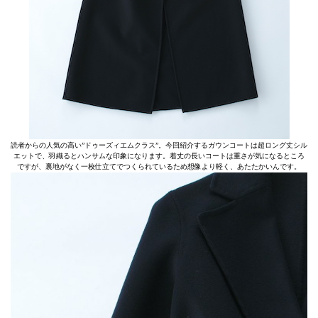
読者からの人気の高い”ドゥーズィエムクラス”。今回紹介するガウンコートは超ロング丈シル
エットで、羽織るとハンサムな印象になります。着丈の長いコートは重さが気になるところ
ですが、裏地がなく一枚仕立てでつくられているため想像より軽く、あたたかいんです。