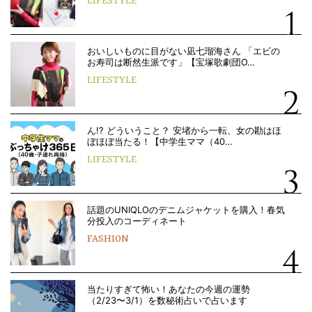
LIFESTYLE
おいしいものに目がない凪七瑠海さん 「エビの
お寿司は断然生派です」【宝塚歌劇団O…
LIFESTYLE
ん!? どういうこと？ 安堵から一転、女の勘はほ
ぼほぼ当たる！【中学生ママ（40…
LIFESTYLE
話題のUNIQLOのデニムジャケットを購入！春気
分投入のコーディネート
FASHION
当たりすぎて怖い！あなたの今週の運勢
（2/23〜3/1）を数秘術占いで占います