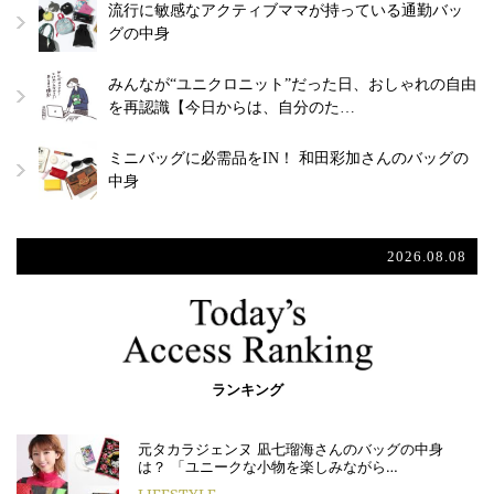
流行に敏感なアクティブママが持っている通勤バッ
グの中身
みんなが“ユニクロニット”だった日、おしゃれの自由
を再認識【今日からは、自分のた…
ミニバッグに必需品をIN！ 和田彩加さんのバッグの
中身
2026.08.08
ランキング
元タカラジェンヌ 凪七瑠海さんのバッグの中身
は？ 「ユニークな小物を楽しみながら…