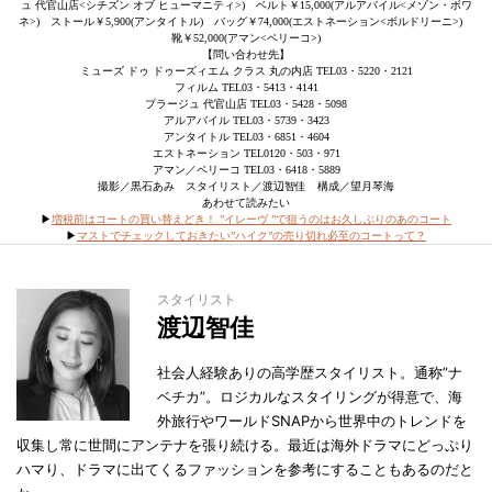
ュ 代官山店<シチズン オブ ヒューマニティ>) ベルト￥15,000(アルアバイル<メゾン・ボワ
ネ>) ストール￥5,900(アンタイトル) バッグ￥74,000(エストネーション<ボルドリーニ>)
靴￥52,000(アマン<ペリーコ>)
【問い合わせ先】
ミューズ ドゥ ドゥーズィエム クラス 丸の内店 TEL03・5220・2121
フィルム TEL03・5413・4141
プラージュ 代官山店 TEL03・5428・5098
アルアバイル TEL03・5739・3423
アンタイトル TEL03・6851・4604
エストネーション TEL0120・503・971
アマン／ペリーコ TEL03・6418・5889
撮影／黒石あみ スタイリスト／渡辺智佳 構成／望月琴海
あわせて読みたい
▶︎
増税前はコートの買い替えどき！ ”イレーヴ ”で狙うのはお久しぶりのあのコート
▶︎
マストでチェックしておきたい”ハイク”の売り切れ必至のコートって？
スタイリスト
渡辺智佳
社会人経験ありの高学歴スタイリスト。通称”ナ
ベチカ”。ロジカルなスタイリングが得意で、海
外旅行やワールドSNAPから世界中のトレンドを
収集し常に世間にアンテナを張り続ける。最近は海外ドラマにどっぷり
ハマり、ドラマに出てくるファッションを参考にすることもあるのだと