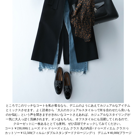
ところでこのリッチなコートを私が着るなら、デニムのようにあえてカジュアルなアイテム
とミックスさせます。よく読者から「大人のカジュアルスタイルって何を合わせたら良いも
のか悩む」という声を聞きますがきれいなコートさえあれば、カジュアルなスタイリングが
一気に大人っぽく洗練されます。オンはもちろん、オフスタイルにも活躍してくれるので、
クローゼットに一枚あるととても便利。ぜひ店頭でチェックしてみてください。
コート￥230,000(ミューズ ドゥ ドゥーズィエム クラス 丸の内店<ドゥーズィエム クラス>)
カットソー￥12,500(フィルム<ダブルスタンダードクロージング>) デニム￥40,000(プラージ