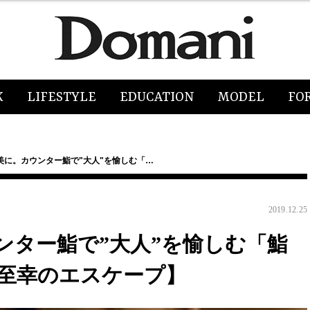
K
LIFESTYLE
EDUCATION
MODEL
FO
美に。カウンター鮨で"大人"を愉しむ「…
2019.12.25
ンター鮨で”大人”を愉しむ「鮨
。至幸のエスケープ】