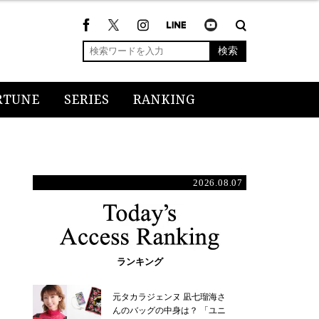
検索
RTUNE
SERIES
RANKING
2026.08.07
ランキング
元タカラジェンヌ 凪七瑠海さ
んのバッグの中身は？ 「ユニ