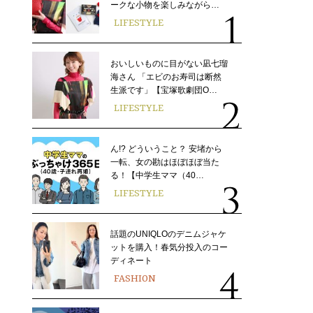
ークな小物を楽しみながら…
LIFESTYLE
おいしいものに目がない凪七瑠
海さん 「エビのお寿司は断然
生派です」【宝塚歌劇団O…
LIFESTYLE
ん!? どういうこと？ 安堵から
一転、女の勘はほぼほぼ当た
る！【中学生ママ（40…
LIFESTYLE
話題のUNIQLOのデニムジャケ
ットを購入！春気分投入のコー
ディネート
FASHION