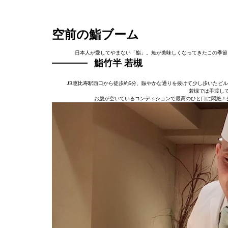
空前の鮨ブーム
日本人が愛してやまない「鮨」。魚が美味しくなってきたこの季節
鮨竹半 若槻
JR恵比寿駅西口から徒歩約5分、賑やかな通りを抜けて少し歩いたビ
若槻では手渡しで
お腹が空いているコンディションで最高のひと口に悶絶！