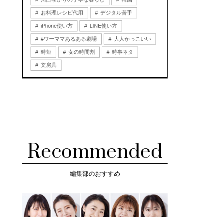
お料理レシピ代用
デジタル苦手
iPhone使い方
LINE使い方
#ワーママあるある劇場
大人かっこいい
時短
女の時間割
時事ネタ
文房具
Recommended
編集部のおすすめ