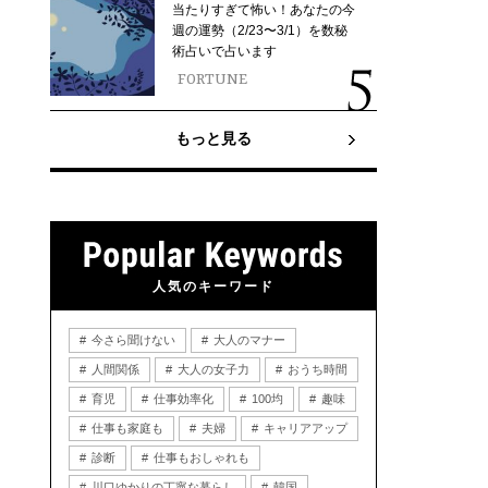
当たりすぎて怖い！あなたの今
週の運勢（2/23〜3/1）を数秘
術占いで占います
FORTUNE
もっと見る
人気のキーワード
今さら聞けない
大人のマナー
人間関係
大人の女子力
おうち時間
育児
仕事効率化
100均
趣味
仕事も家庭も
夫婦
キャリアアップ
診断
仕事もおしゃれも
川口ゆかりの丁寧な暮らし
韓国