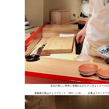
店主の美しい所作に見惚れながらテンポよくコースが
茶碗蒸の器はチェコブランド「JIPO（ジポ）」、左奥はフランスブラ