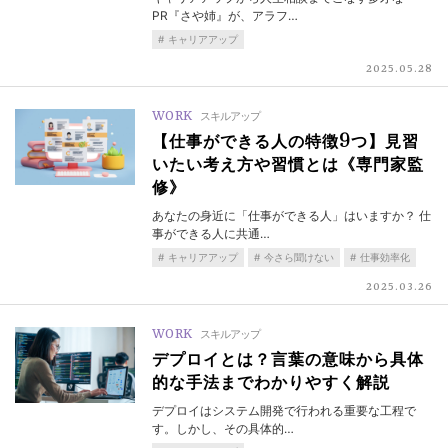
PR『さや姉』が、アラフ…
キャリアアップ
2025.05.28
WORK
スキルアップ
【仕事ができる人の特徴9つ】見習
いたい考え方や習慣とは《専門家監
修》
あなたの身近に「仕事ができる人」はいますか？ 仕
事ができる人に共通…
キャリアアップ
今さら聞けない
仕事効率化
2025.03.26
WORK
スキルアップ
デプロイとは？言葉の意味から具体
的な手法までわかりやすく解説
デプロイはシステム開発で行われる重要な工程で
す。しかし、その具体的…