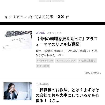
33
キャリアアップに関する記事
件
WORK
スキルアップ
【4回の転職を振り返って】アラフ
ォーママのリアル転職記
昨年、40歳を目前にして9年ぶりに転職をした私。
なかなか転職を二の…
Domani Lab
キャリアアップ
仕事も家庭も
菱沼阿弥
2025.09.02
SPECIAL
「転職後のお作法」とは？まずはそ
の会社で何を大事にしているかを心
得る！【さ…