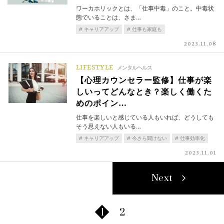
ワーカホリックとは、「仕事中毒」のこと。中毒状
態でいることは、さま…
キャリアアップ
仕事も家庭も
2023.11.08
LIFESTYLE
メンタルヘルス
【心理カウンセラー監修】仕事が楽
しいってどんなとき？楽しく働くた
めのポイン…
仕事を楽しいと感じている人もいれば、どうしても
そう思えない人もいる…
キャリアアップ
今さら聞けない
仕事効率化
2023.11.01
Next
1
2