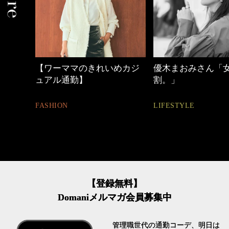
しゃれ
【ワーママのきれいめカジ
優木まおみさん「
ュアル通勤】
割。」
FASHION
LIFESTYLE
【登録無料】
Domaniメルマガ会員募集中
管理職世代の通勤コーデ、明日は