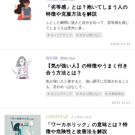
「劣等感」とは？抱いてしまう人の
特徴や克服方法を解説
ふとした瞬間に他人と自分を比べて、劣等感を感じ
てしまう人は意外に多…
キャリアアップ
今さら聞けない
2024.03.31
WORK
職場の悩み
【気が強い人】の特徴やうまく付き
合う方法とは？
気が強い人と接すると、強い調子に圧倒されること
も。言われっぱなしで…
キャリアアップ
今さら聞けない
仕事効率化
2023.11.15
LIFESTYLE
メンタルヘルス
「ワーカホリック」の意味とは？特
徴や危険性と改善法を解説