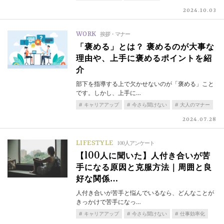
2024.10.03
WORK
挨拶・マナー
「褒める」とは？ 褒めるのが大事な
理由や、上手に褒めるポイントを紹
介
部下を指導する上で欠かせないのが「褒める」こと
です。しかし、上手に…
キャリアアップ
今さら聞けない
大人のマナー
2024.07.28
LIFESTYLE
100人アンケート
【100人に聞いた】人付き合いが苦
手になる原因と克服方法｜周囲と良
好な関係…
人付き合いが苦手と悩んでいるなら、どんなことが
きっかけで苦手になっ…
キャリアアップ
今さら聞けない
仕事効率化