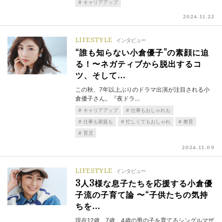
キャリアアップ
2024.11.22
LIFESTYLE
インタビュー
“誰も知らない小倉優子”の素顔に迫
る！〜ネガティブから脱出するコ
ツ、そして…
この秋、7年以上ぶりのドラマ出演が注目される小
倉優子さん。『夜ドラ…
キャリアアップ
仕事もおしゃれも
仕事も家庭も
忙しくてもおしゃれ
教育
育児
2024.11.09
LIFESTYLE
インタビュー
3人3様な息子たちを応援する小倉優
子流の子育て論 〜“子供たちの気持
ちを…
現在12歳、7歳、4歳の男の子を育てるシングルマザ