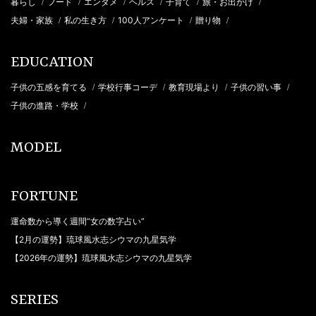
暮らし
フード
エンタメ
ヘルス
子育て
旅・お出かけ
/
/
/
/
/
/
夫婦・家族
私の生き方
100人アンケート
贈り物
/
/
/
/
EDUCATION
子供の五感を育てる
学校行事コーデ
教育現場より
子供の習い事
/
/
/
/
子供の進路・学校
/
MODEL
FORTUNE
運命数から導く週間“女の数字占い”
【2月の運勢】琉球風水志シウマの九星気学
【2026年の運勢】琉球風水志シウマの九星気学
SERIES