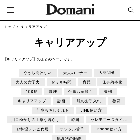
トップ
キャリアアップ
キャリアアップ
【キャリアアップ】のまとめページです。
今さら聞けない
大人のマナー
人間関係
大人の女子力
おうち時間
育児
仕事効率化
100均
趣味
仕事も家庭も
夫婦
キャリアアップ
診断
服のお手入れ
教育
仕事もおしゃれも
LINE使い方
川口ゆかりの丁寧な暮らし
韓国
セレモニースタイル
お料理レシピ代用
デジタル苦手
iPhone使い方
気温別の服装