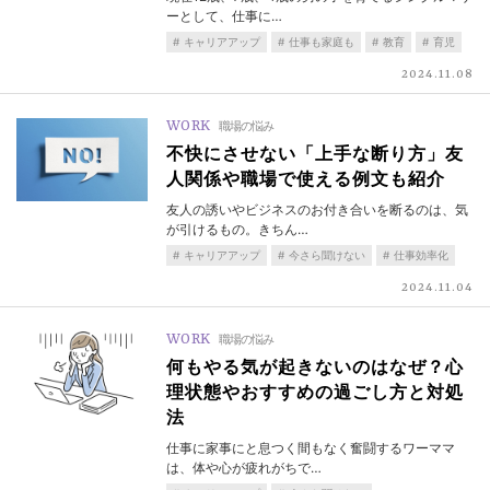
ーとして、仕事に…
キャリアアップ
仕事も家庭も
教育
育児
2024.11.08
WORK
職場の悩み
不快にさせない「上手な断り方」友
人関係や職場で使える例文も紹介
友人の誘いやビジネスのお付き合いを断るのは、気
が引けるもの。きちん…
キャリアアップ
今さら聞けない
仕事効率化
2024.11.04
WORK
職場の悩み
何もやる気が起きないのはなぜ？心
理状態やおすすめの過ごし方と対処
法
仕事に家事にと息つく間もなく奮闘するワーママ
は、体や心が疲れがちで…