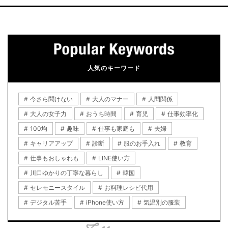
人気のキーワード
今さら聞けない
大人のマナー
人間関係
大人の女子力
おうち時間
育児
仕事効率化
100均
趣味
仕事も家庭も
夫婦
キャリアアップ
診断
服のお手入れ
教育
仕事もおしゃれも
LINE使い方
川口ゆかりの丁寧な暮らし
韓国
セレモニースタイル
お料理レシピ代用
デジタル苦手
iPhone使い方
気温別の服装