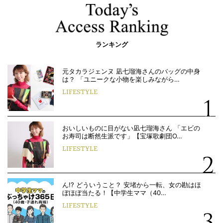
ランキング
元タカラジェンヌ 凪七瑠海さんのバッグの中身
は？ 「ユニークな小物を楽しみながら…
LIFESTYLE
おいしいものに目がない凪七瑠海さん 「エビの
お寿司は断然生派です」【宝塚歌劇団O…
LIFESTYLE
ん!? どういうこと？ 安堵から一転、女の勘はほ
ぼほぼ当たる！【中学生ママ（40…
LIFESTYLE