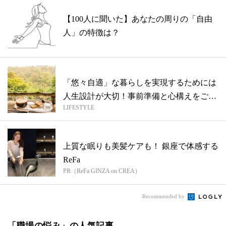
【100人に聞いた】あなたの周りの「自由
人」の特徴は？
「悠々自適」な暮らしを実現するためには
人生設計が大切！事前準備と心構えをご紹
LIFESTYLE
介
上質な眠りも美髪ケアも！ 銀座で体感する
ReFa
PR（ReFa GINZA on CREA）
Recommended by
「職場の悩み」の人気記事