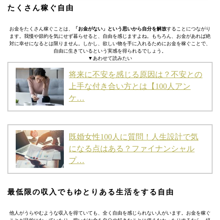
たくさん稼ぐ自由
お金をたくさん稼ぐことは、
「お金がない」という思いから自分を解放
することにつながり
ます。我慢や節約を気にせず暮らせると、自由を感じますよね。もちろん、お金があれば絶
対に幸せになるとは限りません。しかし、欲しい物を手に入れるためにお金を稼ぐことで、
自由に生きているという実感を得られるでしょう。
▼あわせて読みたい
将来に不安を感じる原因は？不安との
上手な付き合い方とは【100人アン
ケ…
既婚女性100人に質問！人生設計で気
になる点はある？ファイナンシャル
プ…
最低限の収入でもゆとりある生活をする自由
他人がうらやむような収入を得ていても、全く自由を感じられない人がいます。お金を稼ぐ