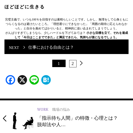
ほどほどに生きる
完璧主義で、いつも100％を目指すのは素晴らしいことです。しかし、無理をして心身ともに
つらくなるのは避けたいところ。「理想通りにできなかった」「周囲の期待に応えられなか
った」と自分を責めてばかりいると、精神的に追い込まれてしまうでしょう。
がんばりすぎてしまうなら、少しハードルを下げてみては？
小さな目標を立て、それを達成
して「今日はここまでできた」と満足できたら、気持ちが楽になるでしょう。
仕事における自由とは？
1
2
Facebook
X
Line
Hatena
WORK
職場の悩み
「指示待ち人間」の特徴・心理とは？
脱却法や人…