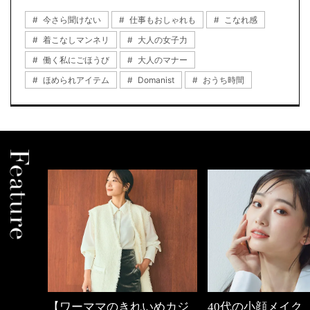
今さら聞けない
仕事もおしゃれも
こなれ感
着こなしマンネリ
大人の女子力
働く私にごほうび
大人のマナー
ほめられアイテム
Domanist
おうち時間
の時間
【ワーママのきれいめカジ
40代の小顔メイク