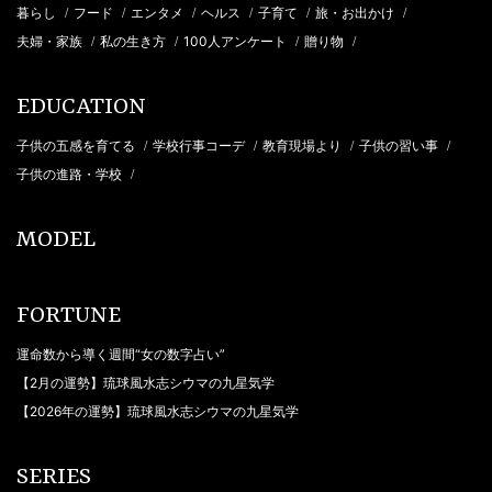
暮らし
フード
エンタメ
ヘルス
子育て
旅・お出かけ
/
/
/
/
/
/
夫婦・家族
私の生き方
100人アンケート
贈り物
/
/
/
/
EDUCATION
子供の五感を育てる
学校行事コーデ
教育現場より
子供の習い事
/
/
/
/
子供の進路・学校
/
MODEL
FORTUNE
運命数から導く週間“女の数字占い”
【2月の運勢】琉球風水志シウマの九星気学
【2026年の運勢】琉球風水志シウマの九星気学
SERIES