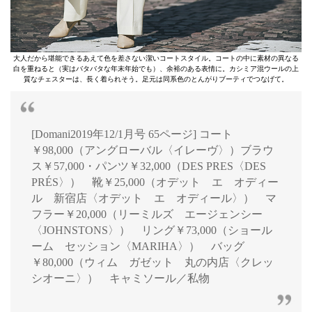
大人だから堪能できるあえて色を差さない潔いコートスタイル。コートの中に素材の異なる
白を重ねると（実はバタバタな年末年始でも）、余裕のある表情に。カシミア混ウールの上
質なチェスターは、長く着られそう。足元は同系色のとんがりブーティでつなげて。
[Domani2019年12/1月号 65ページ] コート
￥98,000（アングローバル〈イレーヴ〉）ブラウ
ス￥57,000・パンツ￥32,000（DES PRES〈DES
PRÉS〉） 靴￥25,000（オデット エ オディー
ル 新宿店〈オデット エ オディール〉） マ
フラー￥20,000（リーミルズ エージェンシー
〈JOHNSTONS〉） リング￥73,000（ショール
ーム セッション〈MARIHA〉） バッグ
￥80,000（ウィム ガゼット 丸の内店〈クレッ
シオーニ〉） キャミソール／私物