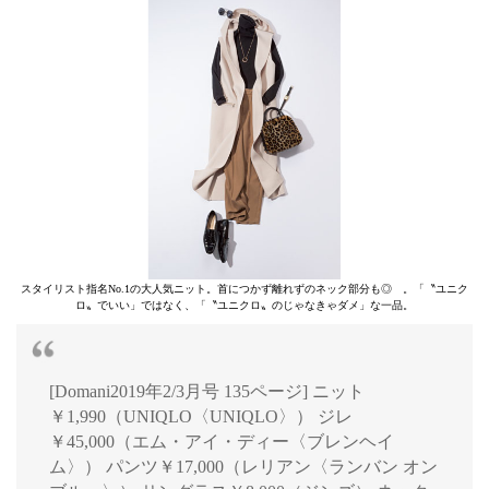
スタイリスト指名No.1の大人気ニット。首につかず離れずのネック部分も◎ 。「〝ユニク
ロ〟でいい」ではなく、「〝ユニクロ〟のじゃなきゃダメ」な一品。
[Domani2019年2/3月号 135ページ] ニット
￥1,990（UNIQLO〈UNIQLO〉） ジレ
￥45,000（エム・アイ・ディー〈ブレンヘイ
ム〉） パンツ￥17,000（レリアン〈ランバン オン