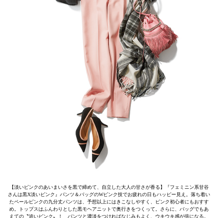
【淡いピンクのあいまいさを黒で締めて、自立した大人の甘さが香る】『フェミニン系甘谷
さんは黒X淡いピンク』パンツ＆バッグのWピンク技でお疲れの日もハッピー見え。落ち着い
たペールピンクの九分丈パンツは、予想以上にはきこなしやすく、ピンク初心者にもおすす
め。トップスはふんわりとした黒モヘアニットで奥行きをつくって。さらに、バッグでもあ
えての〝追いピンク〟！ パンツと濃淡をつければなじみもよく、ウキウキ感が倍になる。