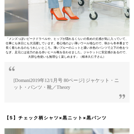
「メンズっぽいピークドラペルや、ヒップが隠れるくらいの長めの丈感が気に入っていて、
仕事にも休日にも大活躍しています。着心地のよい薄いウール地なので、秋から冬本番まで
長く着られるのもうれしいところ。薄いブルーのニットと濃い水色のパンツで上下の色をつ
なぎ、足元には迫力のある赤いヒール靴を合わせました。ジャケットに安定感があるので、
大胆な色使いも無理なく楽しめます」（根本久仁子さん）
[Domani2019年12/1月号 80ページ] ジャケット・ニ
ット・パンツ・靴／Theory
【5】チェック柄シャツ×黒ニット×黒パンツ