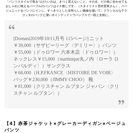
「パンツスタイルで気をつけたいのは、きつく見えないこと。その点、どの色に合わせても
おしゃれに映えるパープルのパンツはイチ推しです」（スタイリスト荒木里実さん）。ベー
ジュニットをパンツにインし、すっきりとした女性らしい曲線を描いて。クラシカルなテラ
コッタのバッグと潔いポインテッドトウパンプスで一段と女前に。
[Domani2019年10/11月号 115ページ] ニット
￥39,000（サザビーリーグ〈デミリー〉）パンツ
￥55,000（ドゥロワー 六本木店〈ドゥロワー〉）
ネックレス￥15,000（martinique丸ノ内〈ローラ ロ
ンバルディ〉）サングラス
￥68,000（H.P.FRANCE〈HISTOIRE DE VOIR〉
バッグ￥230,000（JIMMY CHOO） 靴
￥81,000（クリスチャン ルブタン ジャパン〈クリ
スチャン ルブタン〉）
【4】赤茶ジャケット×グレーカーディガン×ベージュ
パンツ