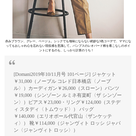
赤みブラウン、グレー、ベージュ。シックでも地味にならない絶妙な3色コーデで、ママにな
ってもおしゃれ心を忘れない現役感を意識して。パンプスのレオパード柄を着こなしのポイ
ントにするのも、しっかり計算のうち！
[Domani2019年10/11月号 101ページ] ジャケット
￥31,000（ノーブル コレド日本橋店〈ノーブ
ル〉）カーディガン￥26,000（スローン）パンツ
￥19,000（シンゾーン ルミネ有楽町〈ザ シンゾー
ン〉）ピアス￥23,000・リング￥124,000（ステデ
ィ スタディ〈トムウッド〉） バッグ
￥140,000（エリオポール代官山〈ザンケッテ
ィ〉） 靴￥114,000（ジャンヴィト ロッシ ジャパ
ン〈ジャンヴィト ロッシ〉）