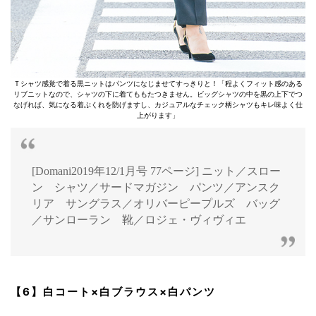
Ｔシャツ感覚で着る黒ニットはパンツになじませてすっきりと！「程よくフィット感のある
リブニットなので、シャツの下に着てももたつきません。ビッグシャツの中を黒の上下でつ
なげれば、気になる着ぶくれを防げますし、カジュアルなチェック柄シャツもキレ味よく仕
上がります」
[Domani2019年12/1月号 77ページ] ニット／スロー
ン シャツ／サードマガジン パンツ／アンスク
リア サングラス／オリバーピープルズ バッグ
／サンローラン 靴／ロジェ・ヴィヴィエ
【6】白コート×白ブラウス×白パンツ