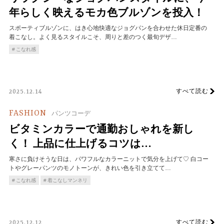
年らしく映えるモカ色ブルゾンを投入！
スポーティブルゾンに、はき心地快適なジョグパンを合わせた休日定番の
着こなし。よく見るスタイルこそ、周りと差のつく最旬デザ…
こなれ感
すべて読む
2025.12.14
FASHION
パンツコーデ
ビタミンカラーで通勤おしゃれを新し
く！ 上品に仕上げるコツは…
寒さに負けそうな日は、パワフルなカラーニットで気分を上げて♡ 白コー
トやグレーパンツのモノトーンが、きれい色を引き立てて…
こなれ感
着こなしマンネリ
すべて読む
2025.12.12