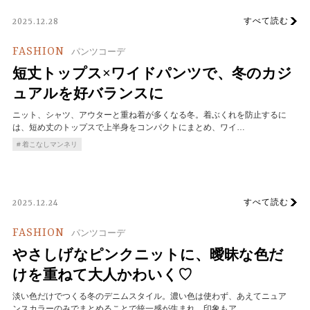
すべて読む
2025.12.28
FASHION
パンツコーデ
短丈トップス×ワイドパンツで、冬のカジ
ュアルを好バランスに
ニット、シャツ、アウターと重ね着が多くなる冬。着ぶくれを防止するに
は、短め丈のトップスで上半身をコンパクトにまとめ、ワイ…
着こなしマンネリ
すべて読む
2025.12.24
FASHION
パンツコーデ
やさしげなピンクニットに、曖昧な色だ
けを重ねて大人かわいく♡
淡い色だけでつくる冬のデニムスタイル。濃い色は使わず、あえてニュア
ンスカラーのみでまとめることで統一感が生まれ、印象もア…