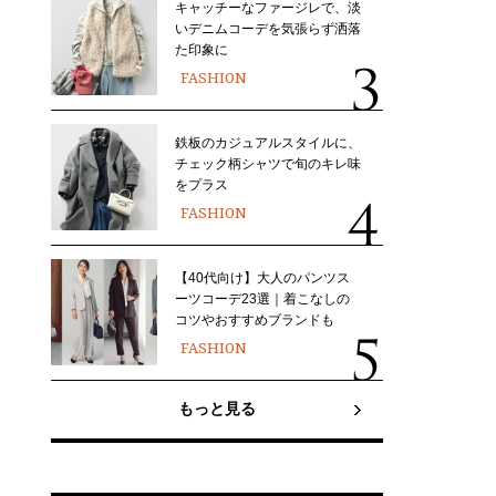
キャッチーなファージレで、淡
いデニムコーデを気張らず洒落
た印象に
FASHION
鉄板のカジュアルスタイルに、
チェック柄シャツで旬のキレ味
をプラス
FASHION
【40代向け】大人のパンツス
ーツコーデ23選｜着こなしの
コツやおすすめブランドも
FASHION
もっと見る