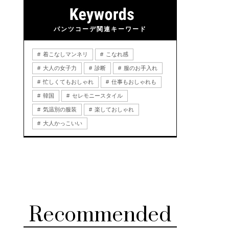
パンツコーデ関連キーワード
着こなしマンネリ
こなれ感
大人の女子力
診断
服のお手入れ
忙しくてもおしゃれ
仕事もおしゃれも
韓国
セレモニースタイル
気温別の服装
楽しておしゃれ
大人かっこいい
Recommended