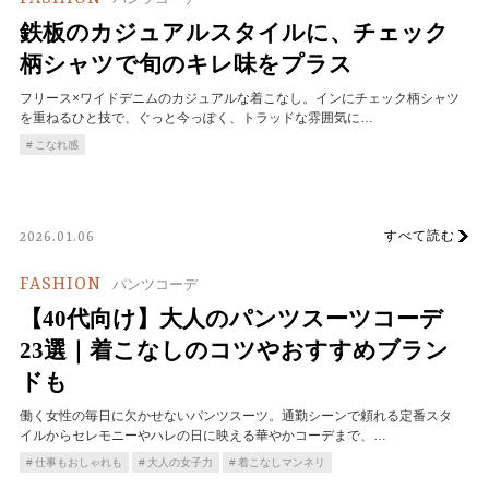
鉄板のカジュアルスタイルに、チェック
柄シャツで旬のキレ味をプラス
フリース×ワイドデニムのカジュアルな着こなし。インにチェック柄シャツ
を重ねるひと技で、ぐっと今っぽく、トラッドな雰囲気に…
こなれ感
すべて読む
2026.01.06
FASHION
パンツコーデ
【40代向け】大人のパンツスーツコーデ
23選｜着こなしのコツやおすすめブラン
ドも
働く女性の毎日に欠かせないパンツスーツ。通勤シーンで頼れる定番スタ
イルからセレモニーやハレの日に映える華やかコーデまで、…
仕事もおしゃれも
大人の女子力
着こなしマンネリ