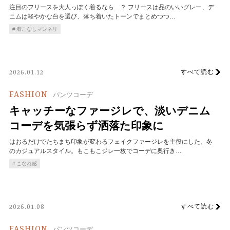
注目のフリースを大人っぽく着るなら…？ フリースは品のいいグレー、デ
ニムは軽やかな白を選び、落ち着いたトーンでまとめつつ…
着こなしマンネリ
すべて読む
2026.01.12
FASHION
パンツコーデ
キャッチーなファージレで、淡いデニム
コーデを気張らず洒落た印象に
はおるだけでたちまち印象が変わるフェイクファージレを主役にした、冬
のカジュアルスタイル。もこもこジレ一枚でコーデに奥行き…
こなれ感
すべて読む
2026.01.08
FASHION
パンツコーデ