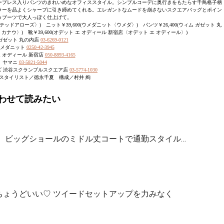
ープレス入りパンツのきれいめなオフィススタイル。シンプルコーデに奥行きをもたらす千鳥格子柄
ラーを品よくシャープに引き締めてくれる。エレガントなムードを崩さないスクエアバッグとポイン
ゥブーツで大人っぽく仕上げて。
ドアローズ〉) ニット￥39,600(ウメダニット〈ウメダ〉) パンツ￥26,400(ウィム ガゼット 丸
 カナウ〉) 靴￥39,600(オデット エ オディール 新宿店〈オデット エ オディール〉)
ガゼット 丸の内店
03-6269-0121
メダニット
0250-42-3945
エ オディール 新宿店
050-8893-4165
ヤマニ
03-5821-5044
ズ 渋谷スクランブルスクエア店
03-5774-1030
スタイリスト／徳永千夏 構成／村井 絢
わせて読みたい
 ビッグショールのミドル丈コートで通勤スタイル…
ちょうどいい♡ ツイードセットアップを力みなく