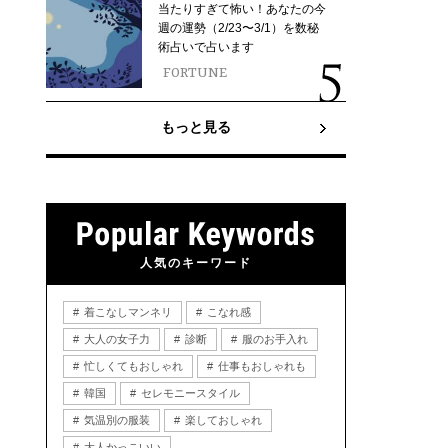
当たりすぎて怖い！あなたの今
週の運勢（2/23〜3/1）を数秘
術占いで占います
FORTUNE
もっと見る
人気のキーワード
着こなしマンネリ
こなれ感
大人の女子力
診断
服のお手入れ
忙しくてもおしゃれ
仕事もおしゃれも
韓国
セレモニースタイル
気温別の服装
楽しておしゃれ
大人かっこいい