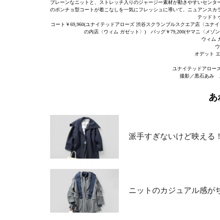
プレーンなニットと、ストレッチ入りのジャージー素材が動きやすいセンタ
のポンチョ型コートが着こなしを一気にフレッシュに導いて、ニュアンスカ
テッドト
コート￥69,960(ユナイテッドアローズ 渋谷スクランブルスクエア店〈ユナイテッ
の内店〈ウィム ガゼット〉) バッグ￥79,200(ヤマニ〈メゾン
ウィム 
ウ
オデット 
ユナイテッドアロー
撮影／黒石あみ 
あ
派手すぎないけど映える！
ニットのカジュアル感が