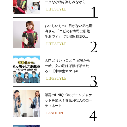
ークな小物を楽しみながら…
LIFESTYLE
おいしいものに目がない凪七瑠
海さん 「エビのお寿司は断然
生派です」【宝塚歌劇団O…
LIFESTYLE
ん!? どういうこと？ 安堵から
一転、女の勘はほぼほぼ当た
る！【中学生ママ（40…
LIFESTYLE
話題のUNIQLOのデニムジャケ
ットを購入！春気分投入のコー
ディネート
FASHION