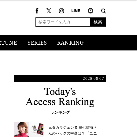
検索
RTUNE
SERIES
RANKING
2026.08.07
ランキング
元タカラジェンヌ 凪七瑠海さ
んのバッグの中身は？ 「ユニ