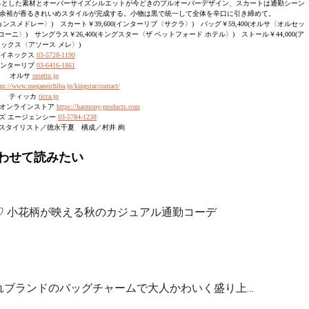
っとした素材とオーバーサイズシルエットが今どきのプルオーバーデザイン、スカートは通勤シーン
余裕が香るきれいめスタイルが完成する。小物は黒で統一して全体を辛口に引き締めて。
ジョンスメドレー〉) スカート￥39,600(インターリブ〈サクラ〉) バッグ￥59,400(オルサ〈オルセッ
ーニ〉) サングラス￥26,400(キングスター〈ザ ベットフォード ホテル〉) ストール￥44,000(ア
ックス〈アソース メレ〉)
イネックス
03-5728-1190
ンターリブ
03-6416-1861
オルサ
orsetto.jp
ps://www.meganeichiba.jp/kingstar/contact/
ティッカ
ticca.jp
 オンラインストア
https://harmony-products.com
ズ エージェンシー
03-5784-1238
スタイリスト／徳永千夏 構成／村井 絢
わせて読みたい
♡ 小花柄が映える秋のカジュアル通勤コーデ
れブランドのバッグチャームで大人かわいく盛り上…