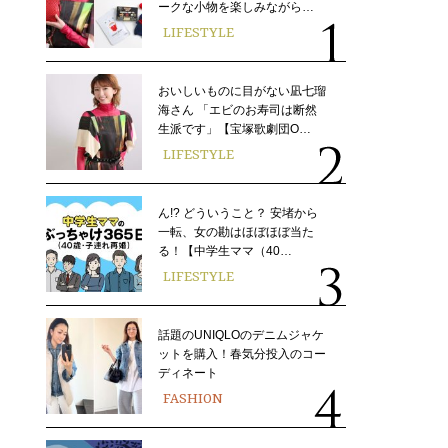
ークな小物を楽しみながら…
LIFESTYLE
おいしいものに目がない凪七瑠
海さん 「エビのお寿司は断然
生派です」【宝塚歌劇団O…
LIFESTYLE
ん!? どういうこと？ 安堵から
一転、女の勘はほぼほぼ当た
る！【中学生ママ（40…
LIFESTYLE
話題のUNIQLOのデニムジャケ
ットを購入！春気分投入のコー
ディネート
FASHION