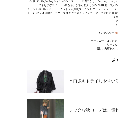
コンサバに転びがちなシャツ×ロングスカートの着こなし。シャツはシャリ
にもなじむモノトーン柄なら、きちんと見えるのに印象的。大人の
シャツ￥26,400(ティッカ) ニット￥52,800(リーミルズ エージェンシー〈
ト〉) 靴￥51,700(ハーモニープロダクツ オンラインストア〈ファビオ ルスコ
イネ
ア
イ
キングスター
htt
ハーモニープロダクツ
リーミル
撮影／黒石あみ 
あ
辛口派もトライしやすい
シックな秋コーデは、憧