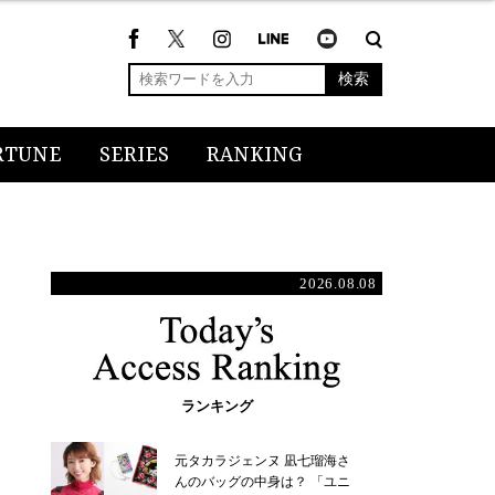
検索
RTUNE
SERIES
RANKING
2026.08.08
ランキング
元タカラジェンヌ 凪七瑠海さ
んのバッグの中身は？ 「ユニ