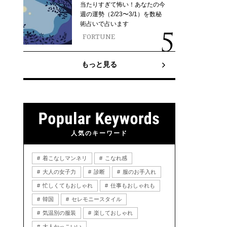
当たりすぎて怖い！あなたの今
週の運勢（2/23〜3/1）を数秘
術占いで占います
FORTUNE
もっと見る
人気のキーワード
着こなしマンネリ
こなれ感
大人の女子力
診断
服のお手入れ
忙しくてもおしゃれ
仕事もおしゃれも
韓国
セレモニースタイル
気温別の服装
楽しておしゃれ
大人かっこいい