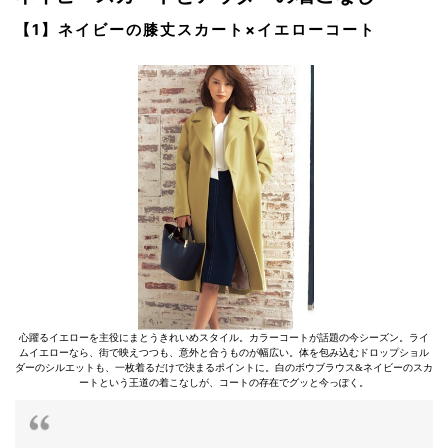
【1】ネイビーの膝丈スカート×イエローコート
心躍るイエローを主役にまとうきれいめスタイル。カラーコートが話題の今シーズン。ライ
ムイエローなら、街で映えつつも、意外と合うものが幅広い。体を包み込むドロップショル
ダーのシルエットも、一枚着るだけで決まるポイントに。白のボウブラウス&ネイビーのスカ
ートという王道の着こなしが、コートの存在でグッと今っぽく。