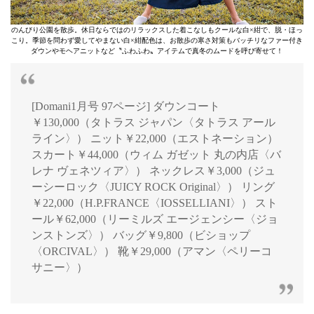
のんびり公園を散歩。休日ならではのリラックスした着こなしもクールな白×紺で、脱・ほっ
こり。季節を問わず愛してやまない白×紺配色は、お散歩の寒さ対策もバッチリなファー付き
ダウンやモヘアニットなど〝ふわふわ〟アイテムで真冬のムードを呼び寄せて！
[Domani1月号 97ページ] ダウンコート
￥130,000（タトラス ジャパン〈タトラス アール
ライン〉） ニット￥22,000（エストネーション）
スカート￥44,000（ウィム ガゼット 丸の内店〈バ
レナ ヴェネツィア〉） ネックレス￥3,000（ジュ
ーシーロック〈JUICY ROCK Original〉） リング
￥22,000（H.P.FRANCE〈IOSSELLIANI〉） スト
ール￥62,000（リーミルズ エージェンシー〈ジョ
ンストンズ〉） バッグ￥9,800（ビショップ
〈ORCIVAL〉） 靴￥29,000（アマン〈ペリーコ
サニー〉）