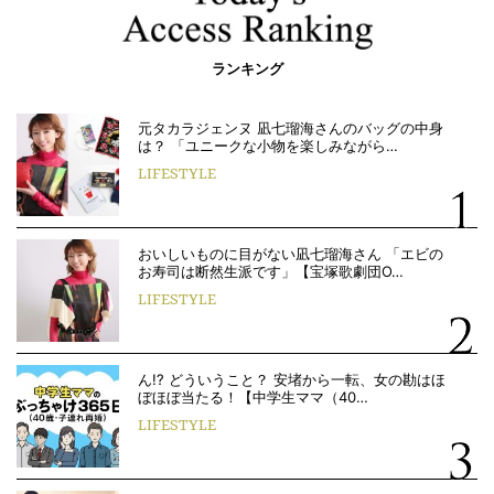
ランキング
元タカラジェンヌ 凪七瑠海さんのバッグの中身
は？ 「ユニークな小物を楽しみながら…
LIFESTYLE
おいしいものに目がない凪七瑠海さん 「エビの
お寿司は断然生派です」【宝塚歌劇団O…
LIFESTYLE
ん!? どういうこと？ 安堵から一転、女の勘はほ
ぼほぼ当たる！【中学生ママ（40…
LIFESTYLE