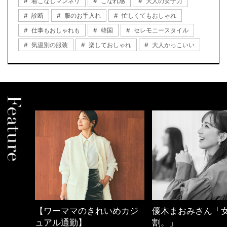
着こなしマンネリ
こなれ感
大人の女子力
診断
服のお手入れ
忙しくてもおしゃれ
仕事もおしゃれも
韓国
セレモニースタイル
気温別の服装
楽しておしゃれ
大人かっこいい
めカジ
優木まおみさん「女の時間
心地よくいられる
割。」
とは