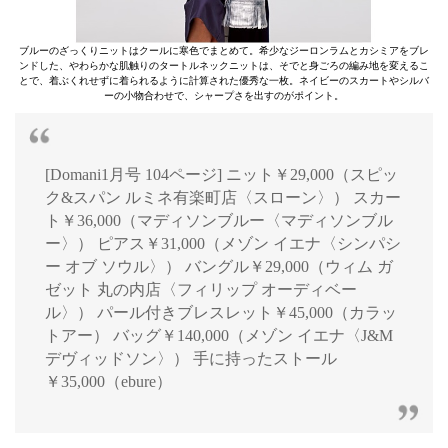
ブルーのざっくりニットはクールに寒色でまとめて。希少なジーロンラムとカシミアをブレ
ンドした、やわらかな肌触りのタートルネックニットは、そでと身ごろの編み地を変えるこ
とで、着ぶくれせずに着られるように計算された優秀な一枚。ネイビーのスカートやシルバ
ーの小物合わせで、シャープさを出すのがポイント。
[Domani1月号 104ページ] ニット￥29,000（スピッ
ク&スパン ルミネ有楽町店〈スローン〉） スカー
ト￥36,000（マディソンブルー〈マディソンブル
ー〉） ピアス￥31,000（メゾン イエナ〈シンパシ
ー オブ ソウル〉） バングル￥29,000（ウィム ガ
ゼット 丸の内店〈フィリップ オーディベー
ル〉） パール付きブレスレット￥45,000（カラッ
トアー） バッグ￥140,000（メゾン イエナ〈J&M
デヴィッドソン〉） 手に持ったストール
￥35,000（ebure）