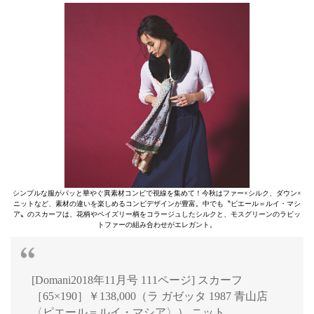
シンプルな服がパッと華やぐ異素材コンビで視線を集めて！今秋はファー×シルク、ダウン×
ニットなど、素材の違いを楽しめるコンビデザインが豊富。中でも〝ピエール＝ルイ・マシ
ア〟のスカーフは、花柄やペイズリー柄をコラージュしたシルクと、モスグリーンのラビッ
トファーの組み合わせがエレガント。
[Domani2018年11月号 111ページ] スカーフ
［65×190］￥138,000（ラ ガゼッタ 1987 青山店
〈ピエール＝ルイ・マシア〉） ニット