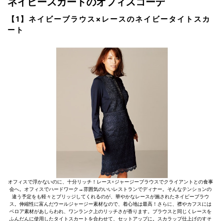
ネイビースカートのオフィスコーデ
【1】ネイビーブラウス×レースのネイビータイトスカ
ート
オフィスで浮かないのに、十分リッチ！レース×ジャージーブラウスでクライアントとの食事
会へ。オフィスでハードワーク→雰囲気のいいレストランでディナー。そんなテンションの
違う予定をも軽々とブリッジしてくれるのが、華やかなレースが施されたネイビーブラウ
ス。伸縮性に富んだウールジャージー素材なので、着心地は最高！さらに、襟やカフスには
ベロア素材があしらわれ、ワンランク上のリッチさが香ります。ブラウスと同じくレースを
ふんだんに使用したタイトスカートを合わせて、セットアップに。スカラップ仕上げのすそ