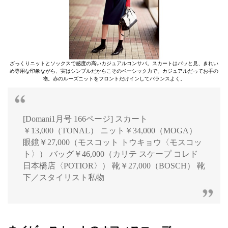
ざっくりニットとソックスで感度の高いカジュアルコンサバ。スカートはパッと見、きれい
め専用な印象ながら、実はシンプルだからこそのベーシック力で、カジュアルだってお手の
物。赤のルーズニットをフロントだけインしてバランスよく。
[Domani1月号 166ページ] スカート
￥13,000（TONAL） ニット￥34,000（MOGA）
眼鏡￥27,000（モスコット トウキョウ〈モスコッ
ト〉） バッグ￥46,000（カリテ スケープ コレド
日本橋店〈POTIOR〉） 靴￥27,000（BOSCH） 靴
下／スタイリスト私物