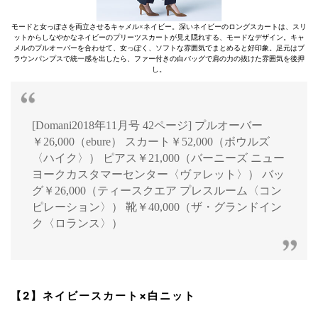
モードと女っぽさを両立させるキャメル×ネイビー。深いネイビーのロングスカートは、スリ
ットからしなやかなネイビーのプリーツスカートが見え隠れする、モードなデザイン。キャ
メルのプルオーバーを合わせて、女っぽく、ソフトな雰囲気でまとめると好印象。足元はブ
ラウンパンプスで統一感を出したら、ファー付きの白バッグで肩の力の抜けた雰囲気を後押
し。
[Domani2018年11月号 42ページ] プルオーバー
￥26,000（ebure） スカート￥52,000（ボウルズ
〈ハイク〉） ピアス￥21,000（バーニーズ ニュー
ヨークカスタマーセンター〈ヴァレット〉） バッ
グ￥26,000（ティースクエア プレスルーム〈コン
ピレーション〉） 靴￥40,000（ザ・グランドイン
ク〈ロランス〉）
【2】ネイビースカート×白ニット