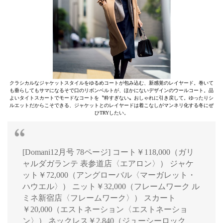
クラシカルなジャケットスタイルをゆるめコートが包み込む、新感覚のレイヤード。巻いて
も垂らしてもサマになるそで口のリボンベルトが、ほかにないデザインのウールコート。品
よいタイトスカートでモードなコートを〝粋すぎない〟おしゃれに引き戻して。ゆったりシ
ルエットだからこそできる、ジャケットとのレイヤードは着こなしがマンネリ化する冬にぜ
ひTRYしたい。
[Domani12月号 78ページ] コート￥118,000（ガリ
ャルダガランテ 表参道店〈エアロン〉） ジャケ
ット￥72,000（アングローバル〈マーガレット・
ハウエル〉） ニット￥32,000（フレームワーク ル
ミネ新宿店〈フレームワーク〉） スカート
￥20,000（エストネーション〈エストネーショ
ン〉） ネックレス￥2,840（ジューシーロック