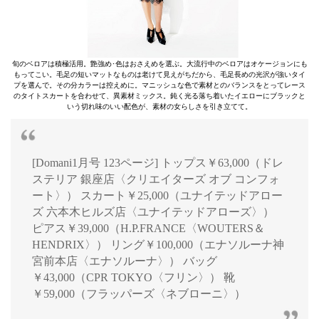
旬のベロアは積極活用。艶強め･色はおさえめを選ぶ。大流行中のベロアはオケージョンにも
もってこい。毛足の短いマットなものは老けて見えがちだから、毛足長めの光沢が強いタイ
プを選んで。その分カラーは控えめに。マニッシュな色で素材とのバランスをとってレース
のタイトスカートを合わせて、異素材ミックス。鈍く光る落ち着いたイエローにブラックと
いう切れ味のいい配色が、素材の女らしさを引き立てて。
[Domani1月号 123ページ] トップス￥63,000（ドレ
ステリア 銀座店〈クリエイターズ オブ コンフォ
ート〉） スカート￥25,000（ユナイテッドアロー
ズ 六本木ヒルズ店〈ユナイテッドアローズ〉）
ピアス￥39,000（H.P.FRANCE〈WOUTERS＆
HENDRIX〉） リング￥100,000（エナソルーナ神
宮前本店〈エナソルーナ〉） バッグ
￥43,000（CPR TOKYO〈フリン〉） 靴
￥59,000（フラッパーズ〈ネブローニ〉）