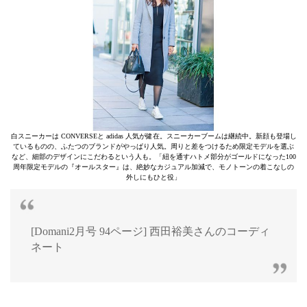
白スニーカーは CONVERSEと adidas 人気が健在。スニーカーブームは継続中。新顔も登場し
ているものの、ふたつのブランドがやっぱり人気。周りと差をつけるため限定モデルを選ぶ
など、細部のデザインにこだわるという人も。「紐を通すハトメ部分がゴールドになった100
周年限定モデルの『オールスター』は、絶妙なカジュアル加減で、モノトーンの着こなしの
外しにもひと役」
[Domani2月号 94ページ] 西田裕美さんのコーディ
ネート