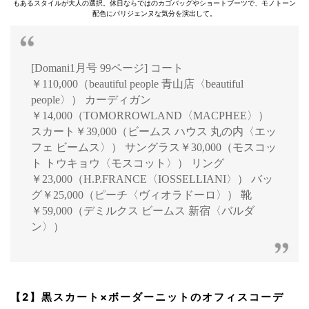
もあるスタイルが大人の選択。休日ならではのカゴバッグやショートブーツで、モノトーン
配色にパリジェンヌな気分を演出して。
[Domani1月号 99ページ] コート
￥110,000（beautiful people 青山店〈beautiful
people〉） カーディガン
￥14,000（TOMORROWLAND〈MACPHEE〉）
スカート￥39,000（ビームス ハウス 丸の内〈エッ
フェ ビームス〉） サングラス￥30,000（モスコッ
ト トウキョウ〈モスコット〉） リング
￥23,000（H.P.FRANCE〈IOSSELLIANI〉） バッ
グ￥25,000（ピーチ〈ヴィオラドーロ〉） 靴
￥59,000（デミルクス ビームス 新宿〈バルダ
ン〉）
【2】黒スカート×ボーダーニットのオフィスコーデ