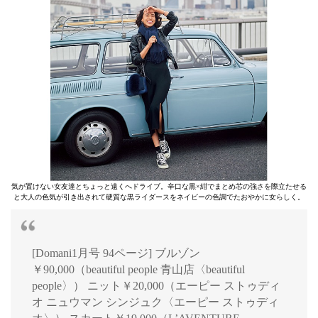
気が置けない女友達とちょっと遠くへドライブ。辛口な黒×紺でまとめ芯の強さを際立たせる
と大人の色気が引き出されて硬質な黒ライダースをネイビーの色調でたおやかに女らしく。
[Domani1月号 94ページ] ブルゾン
￥90,000（beautiful people 青山店〈beautiful
people〉） ニット￥20,000（エーピー ストゥディ
オ ニュウマン シンジュク〈エーピー ストゥディ