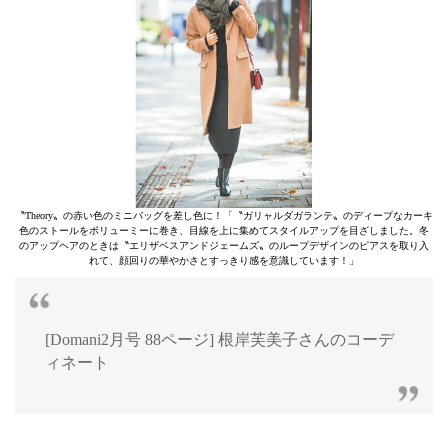
〝Theory〟の赤い色のミニバッグを差し色に！「〝ガリャルダガランテ〟のディープなカーキ
色のストールをボリューミーに巻き、目線を上に集めてスタイルアップを目ざしました。冬
のアップヘアのときは〝エリザベスアンドジェームズ〟のループデザインのピアスを取り入
れて、顔回りの華やかさとすっきり感を意識しています！」
[Domani2月号 88ページ] 根岸芙美子さんのコーデ
ィネート