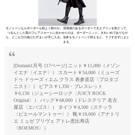
モノトーンならボーダーも程よく軽やか。清潔感のあるボーダーで大人マリンを気どって。
つるんとした黒のフレアスカートに合わせたのは、ボーダーニット。きれいめでありなが
ら、どこか力の抜けた佇まいが手に入る。全体をモノトーンで抑えると、ラフすぎずにまと
まる。
[Domani1月号 117ページ] ニット￥11,000（メゾン
イエナ〈イエナ〉） スカート￥54,000（ミューズ
ドゥ ドゥーズィエム クラス 表参道店〈プロタゴ
ニスト〉） ピアス￥1,350・ブレスレット
￥6,150（ジューシーロック〈JUICY ROCK
Original〉） バッグ￥68,000（ドレステリア 名古
屋店〈エバゴス〉） タイツ￥4,500（ステッラ
〈ピエールマントゥー〉） 靴￥19,000（アナトリ
エ ミュゼ プリヴェ アトレ恵比寿店
〈BOEMOS〉）