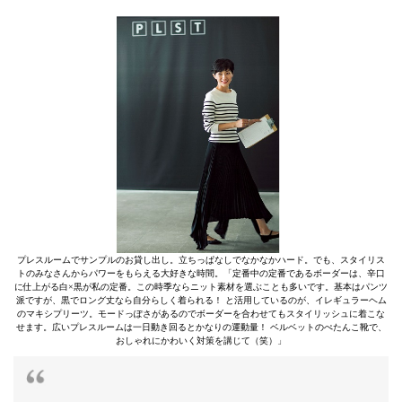
プレスルームでサンプルのお貸し出し。立ちっぱなしでなかなかハード。でも、スタイリス
トのみなさんからパワーをもらえる大好きな時間。「定番中の定番であるボーダーは、辛口
に仕上がる白×黒が私の定番。この時季ならニット素材を選ぶことも多いです。基本はパンツ
派ですが、黒でロング丈なら自分らしく着られる！ と活用しているのが、イレギュラーヘム
のマキシプリーツ。モードっぽさがあるのでボーダーを合わせてもスタイリッシュに着こな
せます。広いプレスルームは一日動き回るとかなりの運動量！ ベルベットのぺたんこ靴で、
おしゃれにかわいく対策を講じて（笑）」