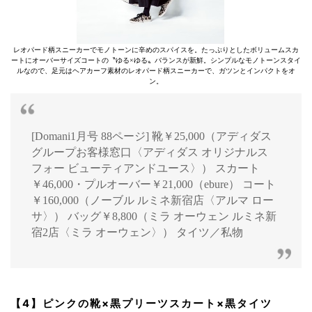
レオパード柄スニーカーでモノトーンに辛めのスパイスを。たっぷりとしたボリュームスカ
ートにオーバーサイズコートの〝ゆる×ゆる〟バランスが新鮮。シンプルなモノトーンスタイ
ルなので、足元はヘアカーフ素材のレオパード柄スニーカーで、ガツンとインパクトをオ
ン。
[Domani1月号 88ページ] 靴￥25,000（アディダス
グループお客様窓口〈アディダス オリジナルス
フォー ビューティアンドユース〉） スカート
￥46,000・プルオーバー￥21,000（ebure） コート
￥160,000（ノーブル ルミネ新宿店〈アルマ ロー
サ〉） バッグ￥8,800（ミラ オーウェン ルミネ新
宿2店〈ミラ オーウェン〉） タイツ／私物
【4】ピンクの靴×黒プリーツスカート×黒タイツ