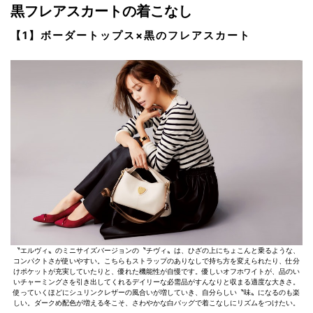
黒フレアスカートの着こなし
【1】ボーダートップス×黒のフレアスカート
〝エルヴィ〟のミニサイズバージョンの〝チヴィ〟は、ひざの上にちょこんと乗るような、
コンパクトさが使いやすい。こちらもストラップのありなしで持ち方を変えられたり、仕分
けポケットが充実していたりと、優れた機能性が自慢です。優しいオフホワイトが、品のい
いチャーミングさを引き出してくれるデイリーな必需品がすんなりと収まる適度な大きさ。
使っていくほどにシュリンクレザーの風合いが増していき、自分らしい〝味〟になるのも楽
しい。ダークめ配色が増える冬こそ、さわやかな白バッグで着こなしにリズムをつけたい。