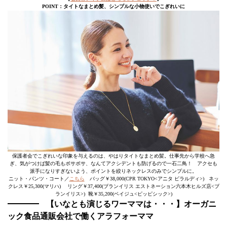
POINT：タイトなまとめ髪、シンプルな小物使いでこぎれいに
保護者会でこぎれいな印象を与えるのは、やはりタイトなまとめ髪。仕事先から学校へ急
ぎ、気がつけば髪の毛もボサボサ、なんてアクシデントも防げるので一石二鳥！ アクセも
派手になりすぎないよう、ポイントを絞りネックレスのみでシンプルに。
ニット・パンツ・コート／
こちら
バッグ￥38,000(CPR TOKYO<アニタ ビラルディ>) ネッ
クレス￥25,300(マリハ) リング￥37,400(ブランイリス エストネーション六本木ヒルズ店<ブ
ランイリス>) 靴￥35,200(ベイジュ<ピッピシック>)
【いなとも演じるワーママは・・・】オーガニ
ック食品通販会社で働くアラフォーママ