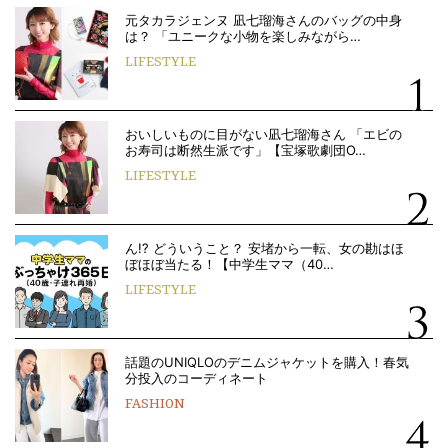
元タカラジェンヌ 凪七瑠海さんのバッグの中身
は？ 「ユニークな小物を楽しみながら…
LIFESTYLE
おいしいものに目がない凪七瑠海さん 「エビの
お寿司は断然生派です」【宝塚歌劇団O…
LIFESTYLE
ん!? どういうこと？ 安堵から一転、女の勘はほ
ぼほぼ当たる！【中学生ママ（40…
LIFESTYLE
話題のUNIQLOのデニムジャケットを購入！春気
分投入のコーディネート
FASHION