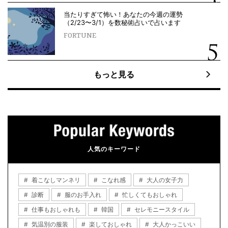
当たりすぎて怖い！あなたの今週の運勢
（2/23〜3/1）を数秘術占いで占います
FORTUNE
もっと見る
人気のキーワード
着こなしマンネリ
こなれ感
大人の女子力
診断
服のお手入れ
忙しくてもおしゃれ
仕事もおしゃれも
韓国
セレモニースタイル
気温別の服装
楽しておしゃれ
大人かっこいい