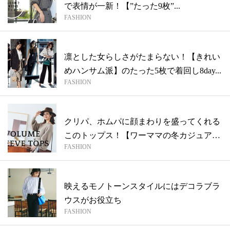
で表情が一新！【”たった9枚”...
FASHION
凛とした女らしさがたまらない！【きれい
めハンサム派】のたった5枚で着回し8day...
FASHION
クリパ、ホムパに顔まわりを盛ってくれる
このトップス！【ワーママの冬カジュア
FASHION
ル】
映えるモノトーンスタイルにはデコラブラ
ウスがお役立ち
FASHION