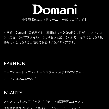
小学館 Domani（ドマーニ） 公式ウェブサイト
小学館「Domani」公式サイト。毎日忙しい40代の働く女性が、ファッショ
ン・美容・ライフスタイル…今よりもっと楽しくなれる！元気になれる！気
持ちよくなれる！こと限定でお届けするメディアです。
FASHION
コーディネート
ファッションコラム
おすすめアイテム
/
/
/
ファッションニュース
/
BEAUTY
メイク
スキンケア
ヘア
ボディ
最新美容ニュース
/
/
/
/
/
クリスマスコフレ2025
ネイル
インナービューティ
/
/
/