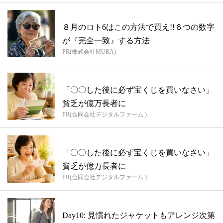
８月のロト6はこの方法で買え!!６つの数字
が『完全一致』する方法
PR(株式会社MURA)
「〇〇した後に必ず宝くじを買いなさい」
貧乏が億万長者に
PR(合同会社デジタルファーム )
「〇〇した後に必ず宝くじを買いなさい」
貧乏が億万長者に
PR(合同会社デジタルファーム )
Day10: 見慣れたジャケットもアレンジ次第