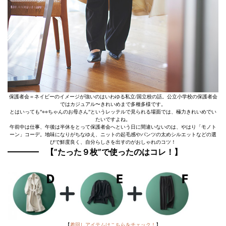
保護者会＝ネイビーのイメージが強いのはいわゆる私立/国立校の話。公立小学校の保護者会
ではカジュアル〜きれいめまで多種多様です。
とはいっても”○○ちゃんのお母さん”というレッテルで見られる場面では、極力きれいめでい
たいですよね。
午前中は仕事、午後は半休をとって保護者会へという日に間違いないのは、やはり「モノト
ーン」コーデ。地味になりがちなゆえ、ニットの起毛感やパンツの太めシルエットなどの選
びで鮮度良く、自分らしさを出すのがおしゃれのコツ！
【”たった９枚”で使ったのはコレ！】
【
着回しアイテムはこちらをチェック！
】