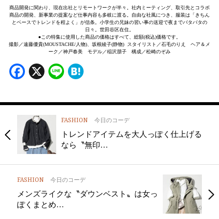
商品開発に関わり、現在出社とリモートワークが半々。社内ミーティング、取引先とコラボ
商品の開発、新事業の提案など仕事内容も多岐に渡る。自由な社風につき、服装は「きちん
とベースでトレンドを程よく」が信条。小学生の兄妹の習い事の送迎で夜までバタバタの
日々。世田谷区在住。
●この特集に使用した商品の価格はすべて、総額(税込)価格です。
撮影／遠藤優貴(MOUSTACHE/人物)、坂根綾子(静物) スタイリスト／石毛のりえ ヘア＆メ
ーク／神戸春美 モデル／稲沢朋子 構成／松崎のぞみ
Facebook
X
Line
Hatena
FASHION
今日のコーデ
トレンドアイテムを大人っぽく仕上げる
なら〝無印…
FASHION
今日のコーデ
メンズライクな〝ダウンベスト〟は女っ
ぽくまとめ…