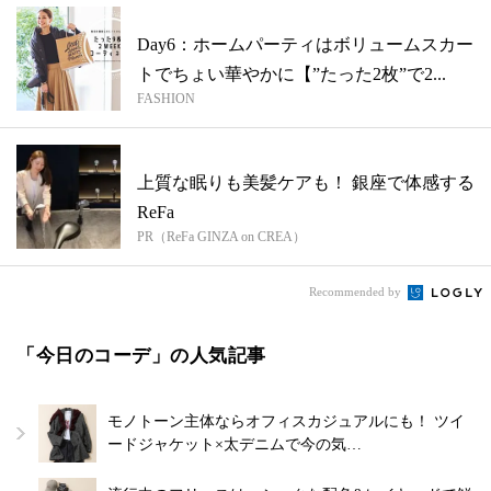
Day6：ホームパーティはボリュームスカー
トでちょい華やかに【”たった2枚”で2...
FASHION
上質な眠りも美髪ケアも！ 銀座で体感する
ReFa
PR（ReFa GINZA on CREA）
Recommended by
「今日のコーデ」の人気記事
モノトーン主体ならオフィスカジュアルにも！ ツイ
ードジャケット×太デニムで今の気…