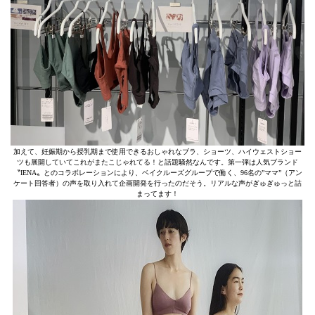
加えて、妊娠期から授乳期まで使用できるおしゃれなブラ、ショーツ、ハイウェストショー
ツも展開していてこれがまたこじゃれてる！と話題騒然なんです。第一弾は人気ブランド
〝IENA〟とのコラボレーションにより、ベイクルーズグループで働く、96名の”ママ”（アン
ケート回答者）の声を取り入れて企画開発を行ったのだそう。リアルな声がぎゅぎゅっと詰
まってます！