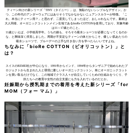
ティーン向けの新シリーズ「TINY（タイニー）」は、無駄のないシンプルなデザイン。か
つ、この年代のアンダーウェアにはありそうでなかなかないニュアンスカラーが特徴。「こ
れ、本当にティーン用？」と思わず、二度見してしまったほど、おしゃれなんです。素材は
大人同様、オーガニックコットンメイン生地であるbioRe COTTONを使用しており、対象年齢
は11～17歳とのこと。
11歳といえば、小学校高学年。うちの娘も、そろそろ吸水ショーツが必要になってくるのか
な、と興味深く拝見しました。周期が不安定なティーンの体だからこそ、優しい肌あたりの
吸水ショーツで、ブルーデーの上手な付き合い方を学べたらいいですよね。
ちなみに「
bioRe COTTON
（ビオリコットン）」と
は？
スイスのREMEI社が中心になり、1991年からインド、1994年からタンザニアで始められたプ
ロジェクトから生まれた人と環境に優しいオーガニックコットン。単にオーガニックコット
ンを買い取るだけでなく、この地域でクラス人々が自立していくための仕組みをつくり、子
供たちへの教育や女性の自立支援にも力を入れているのだとか。
妊娠期から授乳期までの着用を考えた新シリーズ「
for
MOM
（フォー マム）」