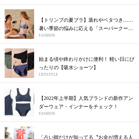
【トリンプの夏ブラ】蒸れやベタつき……
暑い季節の悩みに応える「スーパークー
FASHION
ル」
始まる頃や終わりかけに便利！ 軽い日にぴ
ったりの【吸水ショーツ】
LIFESTYLE
【2022年上半期】人気ブランドの新作アン
ダーウェア・インナーをチェック！
FASHION
「占い師だけが知ってる〝お金が増える人