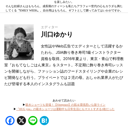
を楽しみたい。
そんな妊婦さんはもちろん、成長期のティーンも私たちアラフォー世代の心もカラダも満た
してくる〝EMILY WEEK〟。自分用はもちろん、ギフトとして贈ってみてはいかがですか。
エディター
川口ゆかり
女性誌やWeb広告でエディターとして活躍するか
たわら、JSIA飾り巻き寿司1級インストラクター
資格を取得。2016年夏より、東京・青山で料理教
室『おもてなしごはん東京』をスタート。不定期に飾り巻き寿司レッス
ンを開催しながら、ファッション誌のフードスタイリングや企業のレシ
ピ開発なども行う。プライベートでは２児の母。おしゃれ業界人がたび
たび登場する本人のインスタグラムも話題
あわせて読みたい
▶︎
吸水ショーツも登場！【Sheepeace】の肌＆環境思いな新ライン
▶︎
『HUG you』の吸水ショーツは運動中も日常生活にもマストすぎる1枚だった
Facebook
X
Line
Hatena