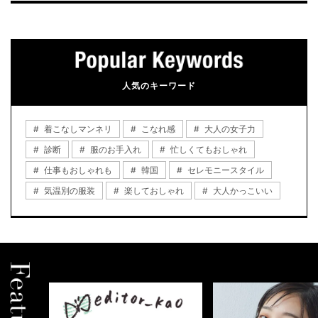
人気のキーワード
着こなしマンネリ
こなれ感
大人の女子力
診断
服のお手入れ
忙しくてもおしゃれ
仕事もおしゃれも
韓国
セレモニースタイル
気温別の服装
楽しておしゃれ
大人かっこいい