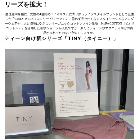
リーズを拡大！
生理週間を軸に、女性の4週間のバイオリズムに寄り添うライフスタイルブランドとして誕生
した〝EMILY WEEK（エミリー ウィーク）〟。思わず見せたくなるスタイリッシュなアンダ
ーウェアや、人と環境にやさしいオーガニックコットンメイン生地「bioRe COTTON（ビオリ
コットン）」を使用した吸水ショーツが人気ですが、新たにティーンやマタニティ向けの商
品が加わったのをご存知でしょうか。
ティーン向け新シリーズ「
TINY
（タイニー）」