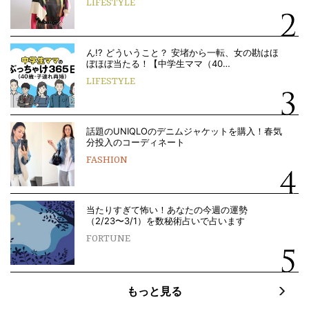
LIFESTYLE
ん!? どういうこと？ 安堵から一転、女の勘はほ
ぼほぼ当たる！【中学生ママ（40…
LIFESTYLE
話題のUNIQLOのデニムジャケットを購入！春気
分投入のコーディネート
FASHION
当たりすぎて怖い！あなたの今週の運勢
（2/23〜3/1）を数秘術占いで占います
FORTUNE
もっと見る