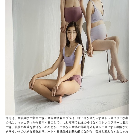
例えば、授乳期まで着用できる産前産後兼用ブラは、縫い目が当たらずストレスフリーな着
心地に。マタニティから着用することで、つわり期でも締め付けなくストレスフリーに着用
でき、乳腺の発達を妨げないのだとか。これなら産後の母乳育児もスムーズにする準備がで
きそう。体の大きな変化をサポートする機能性を兼ね備えながら、普段と変わらずおしゃれ