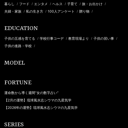
暮らし
フード
エンタメ
ヘルス
子育て
旅・お出かけ
/
/
/
/
/
/
夫婦・家族
私の生き方
100人アンケート
贈り物
/
/
/
/
EDUCATION
子供の五感を育てる
学校行事コーデ
教育現場より
子供の習い事
/
/
/
/
子供の進路・学校
/
MODEL
FORTUNE
運命数から導く週間“女の数字占い”
【2月の運勢】琉球風水志シウマの九星気学
【2026年の運勢】琉球風水志シウマの九星気学
SERIES