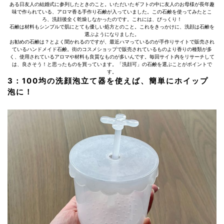
ある日友人の結婚式に参列したときのこと。いただいたギフトの中に友人のお母様が長年趣
味で作られている、アロマ香る手作り石鹸が入っていました。この石鹸を使ってみたとこ
ろ、洗顔後全く乾燥しなかったのです。これには、びっくり！
石鹸は材料もシンプルで肌にとても優しい処方とのこと。これをきっかけに、洗顔は石鹸を
選ぶようになりました。
お勧めの石鹸は？とよく聞かれるのですが、最近ハマっているのが手作りサイトで販売され
ているハンドメイド石鹸。街のコスメショップで販売されているものより香りの種類が多
く、使用されているアロマや材料も良質なものが多いんです。毎回サイト内をリサーチして
は、良さそう！と思ったものを買っています。「洗顔可」の石鹸を選ぶことがポイントで
す。
3：100均の洗顔泡立て器を使えば、簡単にホイップ
泡に！