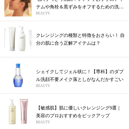
テムや角栓＆黒ずみをオフするための洗顔
BEAUTY
方法...
クレンジングの種類と特徴をおさらい！ 自
分の肌に合う正解アイテムは？
シェイクしてジェル状に！【専科】のダブ
ル洗顔不要メイク落としがなんだかすごい
BEAUTY
【敏感肌】肌に優しいクレンジング9選｜
美容のプロおすすめをピックアップ
BEAUTY