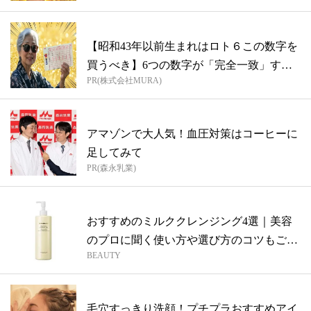
【昭和43年以前生まれはロト６この数字を
買うべき】6つの数字が「完全一致」する
PR(株式会社MURA)
方...
アマゾンで大人気！血圧対策はコーヒーに
足してみて
PR(森永乳業)
おすすめのミルククレンジング4選｜美容
のプロに聞く使い方や選び方のコツもご紹
BEAUTY
介！
毛穴すっきり洗顔！プチプラおすすめアイ