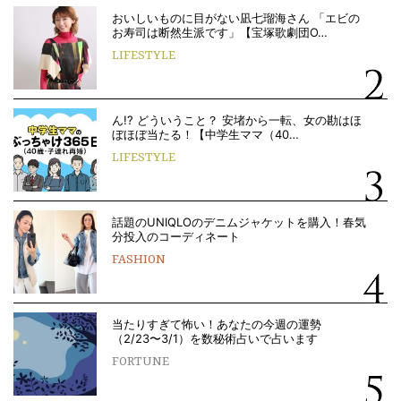
おいしいものに目がない凪七瑠海さん 「エビの
お寿司は断然生派です」【宝塚歌劇団O…
LIFESTYLE
ん!? どういうこと？ 安堵から一転、女の勘はほ
ぼほぼ当たる！【中学生ママ（40…
LIFESTYLE
話題のUNIQLOのデニムジャケットを購入！春気
分投入のコーディネート
FASHION
当たりすぎて怖い！あなたの今週の運勢
（2/23〜3/1）を数秘術占いで占います
FORTUNE