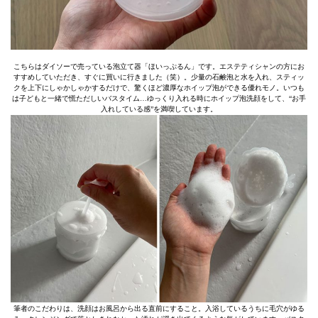
こちらはダイソーで売っている泡立て器「ほいっぷるん」です。エステティシャンの方にお
すすめしていただき、すぐに買いに行きました（笑）。少量の石鹸泡と水を入れ、スティッ
クを上下にしゃかしゃかするだけで、驚くほど濃厚なホイップ泡ができる優れモノ。いつも
は子どもと一緒で慌ただしいバスタイム…ゆっくり入れる時にホイップ泡洗顔をして、“お手
入れしている感”を満喫しています。
筆者のこだわりは、洗顔はお風呂から出る直前にすること。入浴しているうちに毛穴がゆる