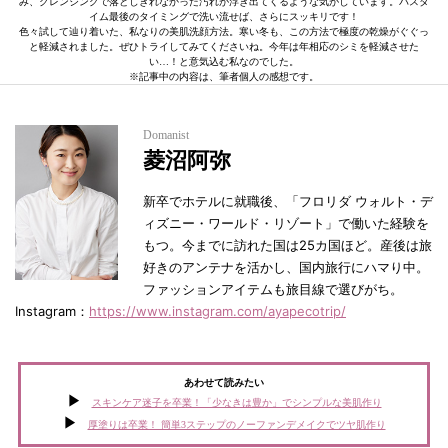
み、クレンジングで落としきれなかった汚れが浮き出てくるような気がしています。バスタ
イム最後のタイミングで洗い流せば、さらにスッキリです！
色々試して辿り着いた、私なりの美肌洗顔方法。寒い冬も、この方法で極度の乾燥がぐぐっ
と軽減されました。ぜひトライしてみてくださいね。今年は年相応のシミを軽減させた
い…！と意気込む私なのでした。
※記事中の内容は、筆者個人の感想です。
Domanist
菱沼阿弥
新卒でホテルに就職後、「フロリダ ウォルト・デ
ィズニー・ワールド・リゾート」で働いた経験を
もつ。今までに訪れた国は25カ国ほど。産後は旅
好きのアンテナを活かし、国内旅行にハマり中。
ファッションアイテムも旅目線で選びがち。
Instagram：
https://www.instagram.com/ayapecotrip/
あわせて読みたい
スキンケア迷子を卒業！「少なきは豊か」でシンプルな美肌作り
厚塗りは卒業！ 簡単3ステップのノーファンデメイクでツヤ肌作り