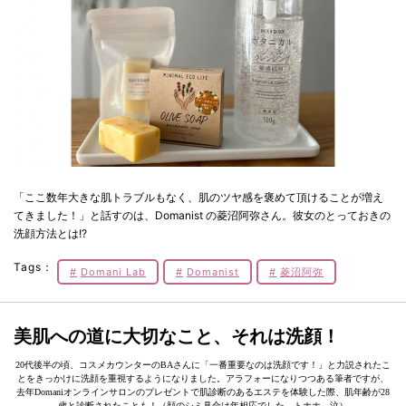
「ここ数年大きな肌トラブルもなく、肌のツヤ感を褒めて頂けることが増え
てきました！」と話すのは、Domanist の菱沼阿弥さん。彼女のとっておきの
洗顔方法とは!?
Tags：
Domani Lab
Domanist
菱沼阿弥
美肌への道に大切なこと、それは洗顔！
20代後半の頃、コスメカウンターのBAさんに「一番重要なのは洗顔です！」と力説されたこ
とをきっかけに洗顔を重視するようになりました。アラフォーになりつつある筆者ですが、
去年Domaniオンラインサロンのプレゼントで肌診断のあるエステを体験した際、肌年齢が28
歳と診断されたことも！（顔のシミ具合は年相応でした。トホホ。泣）