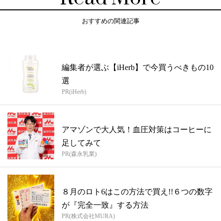
おすすめの関連記事
編集者が選ぶ【iHerb】で今買うべきもの10
選
PR(iHerb)
アマゾンで大人気！血圧対策はコーヒーに
足してみて
PR(森永乳業)
８月のロト6はこの方法で買え!!６つの数字
が『完全一致』する方法
PR(株式会社MURA)