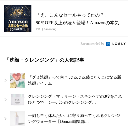
「え、こんなセールやってたの？」
80％OFF以上が続々登場！Amazonの本気
PR（Amazon）
が...
Recommended by
「洗顔・クレンジング」の人気記事
「グミ洗顔」って何？ ぷるぷる感にとりこになる新
洗顔アイテム
クレンジング・マッサージ・スキンケアの3役をこれ
ひとつで！シーボンのクレンジング…
一刻も早く休みたい…に寄り添ってくれるクレンジ
ングウォーター【Domani編集部…