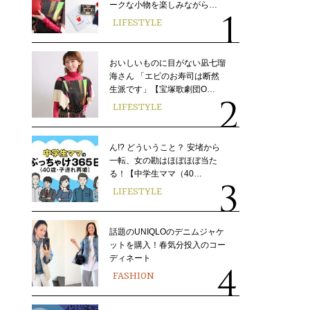
ークな小物を楽しみながら…
LIFESTYLE
おいしいものに目がない凪七瑠
海さん 「エビのお寿司は断然
生派です」【宝塚歌劇団O…
LIFESTYLE
ん!? どういうこと？ 安堵から
一転、女の勘はほぼほぼ当た
る！【中学生ママ（40…
LIFESTYLE
話題のUNIQLOのデニムジャケ
ットを購入！春気分投入のコー
ディネート
FASHION