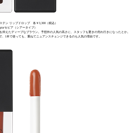
ステン リップドロップ 各￥3,300（税込）
Sepia/セピア（シアータイプ）
度を抑えたディープなブラウン。予想外の人気の高さに、スタッフも驚きの売れ行きになったとか。
で、1本で使っても、重ねてニュアンスチェンジできるのも人気の理由です。