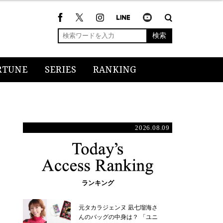
検索
RTUNE
SERIES
RANKING
2026.08.09
ランキング
元タカラジェンヌ 凪七瑠海さ
んのバッグの中身は？ 「ユニ