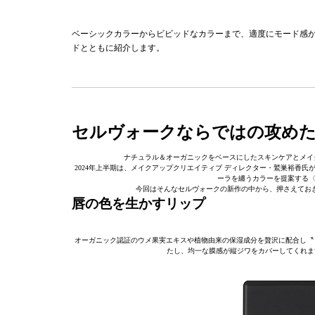
ベーシックカラーからビビッドなカラーまで、適度にモード感が
ドとともに紹介します。
セルヴォークならではの攻めた
ナチュラル＆オーガニックをベースにしたスキンケアとメイク
2024年上半期は、メイクアップクリエイティブ ディレクター・鷲巣裕香氏がノスタルジ
ーラを纏うカラーを提案する〈2024 
今回はそんなセルヴォークの新作の中から、押さえておき
唇の色を生かすリップ
オーガニック認証のウメ果実エキスや植物由来の保湿成分を贅沢に配合し〝
たし、均一な膜感が縦ジワをカバーしてくれま