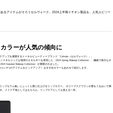
あるアイテムがそろうセルヴォーク。2024上半期イチオシ製品を、人気エピソー
カラーが人気の傾向に
アップを展開するトータルビューティーブランド「Celvoke（セルヴォーク）」。
ックな地球のエネルギーを表現した〈2024 Spring Makeup Collection〉、繊細で雄大なオ
Summer Makeup Collection〉が展開されました。
たい4つのアイテムをピックアップ！ おすすめカラーもあわせて紹介します。
リップセラム級〟にふっくら唇に仕上げるリップカラー。 オリーブスクワランが唇をうるおいで満
す。メイク下地としてはもちろん、リップケアとしても使える一本。