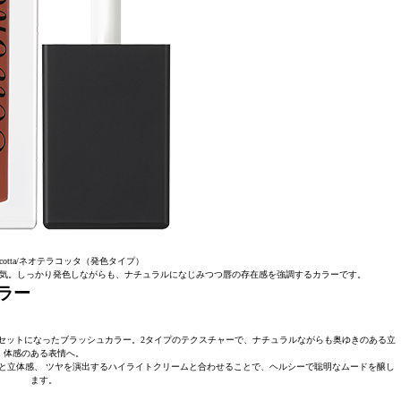
erracotta/ネオテラコッタ（発色タイプ）
気。しっかり発色しながらも、ナチュラルになじみつつ唇の存在感を強調するカラーです。
ラー
セットになったブラッシュカラー。2タイプのテクスチャーで、ナチュラルながらも奥ゆきのある立
体感のある表情へ。
と立体感、 ツヤを演出するハイライトクリームと合わせることで、ヘルシーで聡明なムードを醸し
ます。