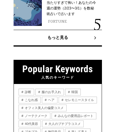
当たりすぎて怖い！あなたの今
週の運勢（2/23〜3/1）を数秘
術占いで占います
FORTUNE
もっと見る
人気のキーワード
診断
服のお手入れ
韓国
こなれ感
ヘア
セレモニースタイル
オフィス美人の偏愛コスメ
ノーテクメーク
みんなの愛用品レポート
40代美容
大人のプチプラコスメ
プチプラ
無印良品
楽して美人