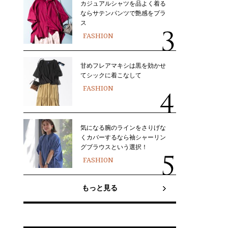
カジュアルシャツを品よく着る
ならサテンパンツで艶感をプラ
ス
FASHION
甘めフレアマキシは黒を効かせ
てシックに着こなして
FASHION
気になる腕のラインをさりげな
くカバーするなら袖シャーリン
グブラウスという選択！
FASHION
もっと見る