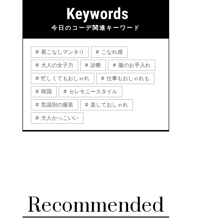
今日のコーデ関連キーワード
着こなしマンネリ
こなれ感
大人の女子力
診断
服のお手入れ
忙しくてもおしゃれ
仕事もおしゃれも
韓国
セレモニースタイル
気温別の服装
楽しておしゃれ
大人かっこいい
Recommended