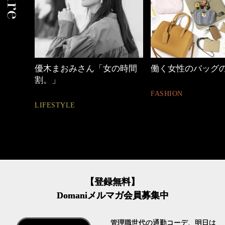
しゃれ
優木まおみさん「女の時間
働く女性のバッグ
割。」
FASHION
LIFESTYLE
【登録無料】
Domaniメルマガ会員募集中
管理職世代の通勤コーデ、明日は