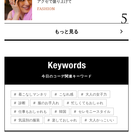
アクセで盛り上げて
FASHION
もっと見る
今日のコーデ関連キーワード
着こなしマンネリ
こなれ感
大人の女子力
診断
服のお手入れ
忙しくてもおしゃれ
仕事もおしゃれも
韓国
セレモニースタイル
気温別の服装
楽しておしゃれ
大人かっこいい