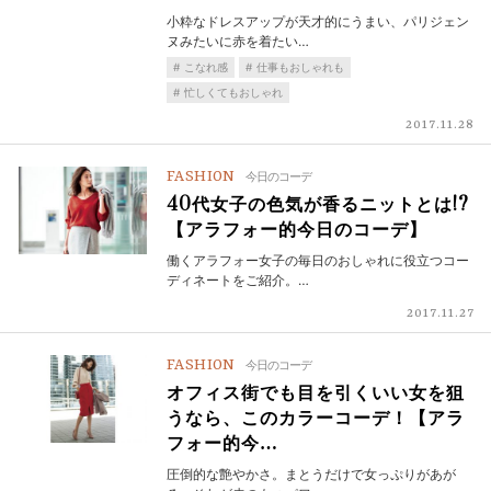
小粋なドレスアップが天才的にうまい、パリジェン
ヌみたいに赤を着たい…
こなれ感
仕事もおしゃれも
忙しくてもおしゃれ
2017.11.28
FASHION
今日のコーデ
40代女子の色気が香るニットとは!?
【アラフォー的今日のコーデ】
働くアラフォー女子の毎日のおしゃれに役立つコー
ディネートをご紹介。…
2017.11.27
FASHION
今日のコーデ
オフィス街でも目を引くいい女を狙
うなら、このカラーコーデ！【アラ
フォー的今…
圧倒的な艶やかさ。まとうだけで女っぷりがあが