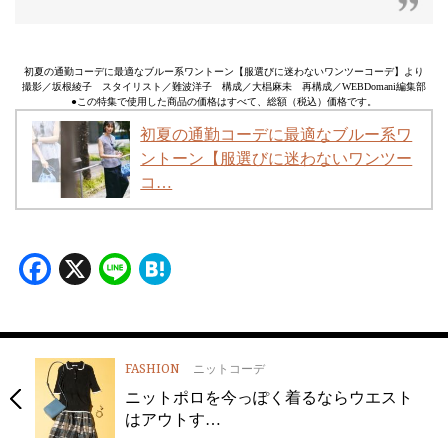
初夏の通勤コーデに最適なブルー系ワントーン【服選びに迷わないワンツーコーデ】より
撮影／坂根綾子 スタイリスト／難波洋子 構成／大椙麻未 再構成／WEBDomani編集部
●この特集で使用した商品の価格はすべて、総額（税込）価格です。
初夏の通勤コーデに最適なブルー系ワ
ントーン【服選びに迷わないワンツー
コ…
Facebook
X
Line
Hatena
FASHION
ニットコーデ
ニットポロを今っぽく着るならウエスト
はアウトす…