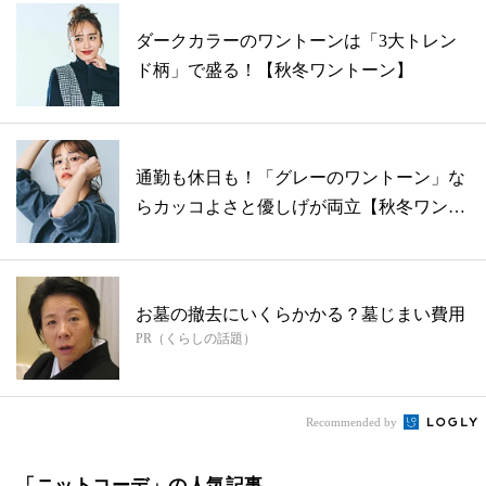
ダークカラーのワントーンは「3大トレン
ド柄」で盛る！【秋冬ワントーン】
通勤も休日も！「グレーのワントーン」な
らカッコよさと優しげが両立【秋冬ワント
ーン...
お墓の撤去にいくらかかる？墓じまい費用
PR（くらしの話題）
Recommended by
「ニットコーデ」の人気記事