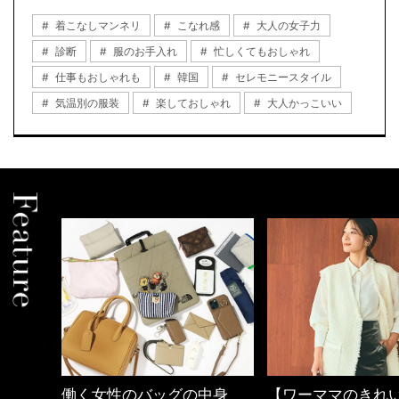
着こなしマンネリ
こなれ感
大人の女子力
診断
服のお手入れ
忙しくてもおしゃれ
仕事もおしゃれも
韓国
セレモニースタイル
気温別の服装
楽しておしゃれ
大人かっこいい
中身
【ワーママのきれいめカジ
心地よくいられる