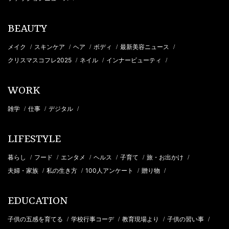
BEAUTY
メイク
スキンケア
ヘア
ボディ
最新美容ニュース
/
/
/
/
/
クリスマスコフレ2025
ネイル
インナービューティ
/
/
/
WORK
雑学
仕事
デジタル
/
/
/
LIFESTYLE
暮らし
フード
エンタメ
ヘルス
子育て
旅・お出かけ
/
/
/
/
/
/
夫婦・家族
私の生き方
100人アンケート
贈り物
/
/
/
/
EDUCATION
子供の五感を育てる
学校行事コーデ
教育現場より
子供の習い事
/
/
/
/