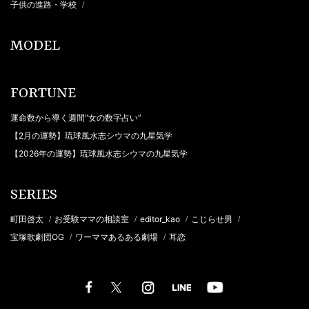
子供の進路・学校
/
MODEL
FORTUNE
運命数から導く週間“女の数字占い”
【2月の運勢】琉球風水志シウマの九星気学
【2026年の運勢】琉球風水志シウマの九星気学
SERIES
町田啓太
お受験ママの相談室
editor_kao
こじらせ男
/
/
/
/
宝塚歌劇団OG
ワーママあるある劇場
耳恋
/
/