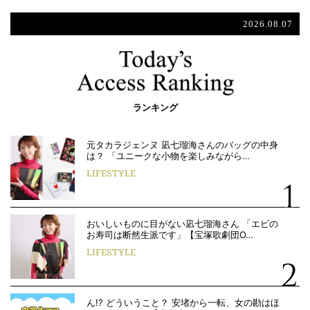
2026.08.07
ランキング
元タカラジェンヌ 凪七瑠海さんのバッグの中身
は？ 「ユニークな小物を楽しみながら…
LIFESTYLE
おいしいものに目がない凪七瑠海さん 「エビの
お寿司は断然生派です」【宝塚歌劇団O…
LIFESTYLE
ん!? どういうこと？ 安堵から一転、女の勘はほ