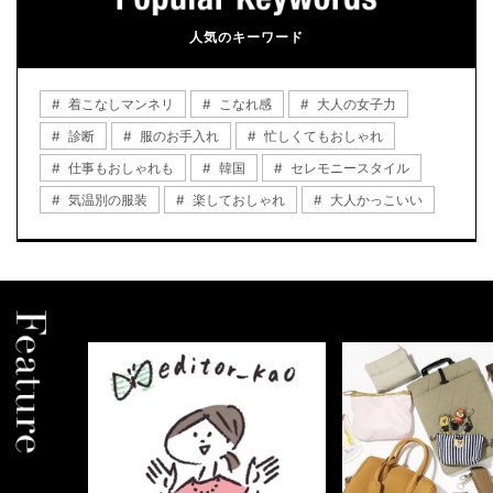
人気のキーワード
着こなしマンネリ
こなれ感
大人の女子力
診断
服のお手入れ
忙しくてもおしゃれ
仕事もおしゃれも
韓国
セレモニースタイル
気温別の服装
楽しておしゃれ
大人かっこいい