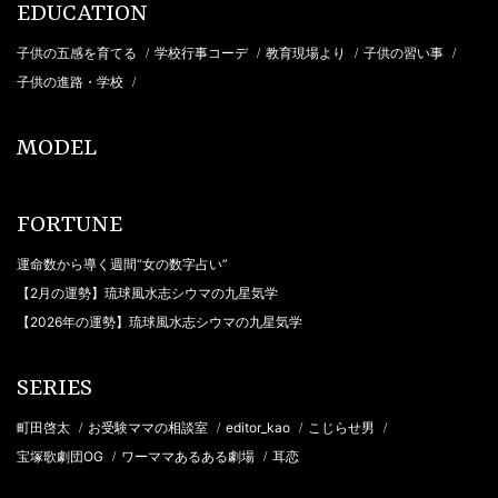
EDUCATION
子供の五感を育てる
学校行事コーデ
教育現場より
子供の習い事
/
/
/
/
子供の進路・学校
/
MODEL
FORTUNE
運命数から導く週間“女の数字占い”
【2月の運勢】琉球風水志シウマの九星気学
【2026年の運勢】琉球風水志シウマの九星気学
SERIES
町田啓太
お受験ママの相談室
editor_kao
こじらせ男
/
/
/
/
宝塚歌劇団OG
ワーママあるある劇場
耳恋
/
/