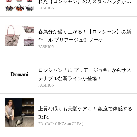
れた【ロンシャン】のカスタムバッグから
FASHION
目...
春気分が盛り上がる！【ロンシャン】の新
作「ル プリアージュ® ブーケ」
FASHION
ロンシャン「ル プリアージュ®」からサス
テナブルな新ラインが登場！
FASHION
上質な眠りも美髪ケアも！ 銀座で体感する
ReFa
PR（ReFa GINZA on CREA）