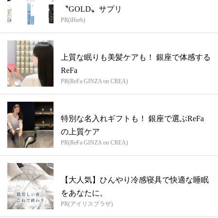
〝GOLD〟サプリ
PR(iHerb)
上質な眠りも美髪ケアも！ 銀座で体感する
ReFa
PR(ReFa GINZA on CREA)
特別な名入れギフトも！ 銀座で選ぶReFa
の上質ケア
PR(ReFa GINZA on CREA)
【大人気】ひんやり冷感寝具で快適な睡眠
をあなたに。
PR(アイリスプラザ)