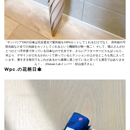
「サンバリア100の日傘は完全遮光で紫外線を100%カットしてくれるだけでなく、赤外線や可
視光線など全ての光線をカットしてくれるという機能性が唯一無二！ そして、職人さんがひ
とつひとつ手作業で作っている日傘なので丈夫です。さらにアフターサービスもばっちり。
何より、デザインがどれもかわいくて持っているとテンションが上がるところも気に入って
います。暑すぎる毎日でもこれがあるから健康に過ごせていると言っても過言ではありませ
ん！」（Domani Labメンバー・杉山迪子さん）
Wpc.の花柄日傘