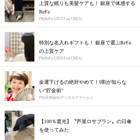
上質な眠りも美髪ケアも！ 銀座で体感する
ReFa
PR(ReFa GINZA on CREA)
特別な名入れギフトも！ 銀座で選ぶReFa
の上質ケア
PR(ReFa GINZA on CREA)
金運下げるの絶対やめて！9割が知らな
い“貯金術”
PR(合同会社デジタルファーム )
【100％遮光】〝芦屋ロサブラン〟の日傘
を使ってみた