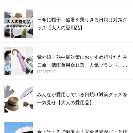
日傘に帽子、酷暑を乗りきる日焼け対策グ
ッズ【大人の愛用品】
紫外線・熱中症対策におすすめ折りたたみ
日傘・晴雨兼用傘11選｜人気ブランド、完
LIFESTYLE
全...
みんなが愛用している日焼け対策グッズを
一気見せ【大人の愛用品】
傘下はまるで避暑地！完全遮光がずっと続