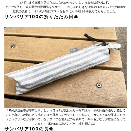
びてしまう頭皮ケアのためにも欠かせない、という女性は多いはず。
そこで今回も、大人世代の愛用品をリサーチ！ おしゃれ好きなDomani LabメンバーやDomani
世代の読者に、日々の外出にマストなお気に入りの日傘を見せてもらいました。
サンバリア100の折りたたみ日傘
「紫外線遮蔽率が非常に高いという口コミが気になり一昨年購入。その評価の通り、差して
いると心なしか涼しさを感じるほど日差しをカットしてくれます。カジュアルな服装にも合
うようフリルなどが付いていないタイプを選んだのも英断で、今年もかなりお世話になって
います」（Domani Labメンバー・杉本 緑さん）
サンバリア100の長傘