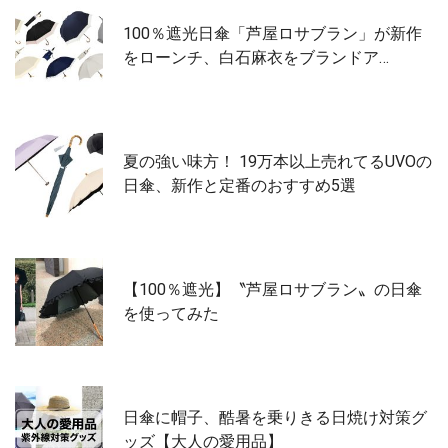
100％遮光日傘「芦屋ロサブラン」が新作
をローンチ、白石麻衣をブランドア…
夏の強い味方！ 19万本以上売れてるUVOの
日傘、新作と定番のおすすめ5選
【100％遮光】〝芦屋ロサブラン〟の日傘
を使ってみた
日傘に帽子、酷暑を乗りきる日焼け対策グ
ッズ【大人の愛用品】