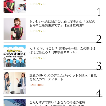
LIFESTYLE
おいしいものに目がない凪七瑠海さん 「エビの
お寿司は断然生派です」【宝塚歌劇団O…
LIFESTYLE
ん!? どういうこと？ 安堵から一転、女の勘はほ
ぼほぼ当たる！【中学生ママ（40…
LIFESTYLE
話題のUNIQLOのデニムジャケットを購入！春気
分投入のコーディネート
FASHION
当たりすぎて怖い！あなたの今週の運勢
（2/23〜3/1）を数秘術占いで占います