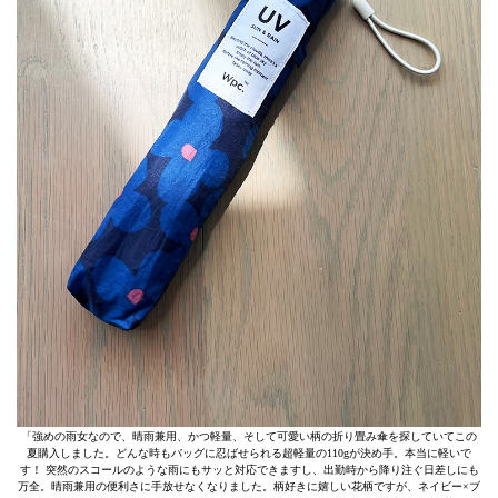
「強めの雨女なので、晴雨兼用、かつ軽量、そして可愛い柄の折り畳み傘を探していてこの
夏購入しました。どんな時もバッグに忍ばせられる超軽量の110gが決め手。本当に軽いで
す！ 突然のスコールのような雨にもサッと対応できますし、出勤時から降り注ぐ日差しにも
万全。晴雨兼用の便利さに手放せなくなりました。柄好きに嬉しい花柄ですが、ネイビー×ブ