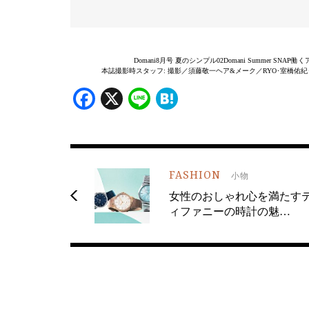
Domani8月号 夏のシンプル02Domani Summer 
本誌撮影時スタッフ: 撮影／須藤敬一ヘア&メーク／RYO･室橋佑
Facebook
X
Line
Hatena
FASHION
小物
女性のおしゃれ心を満たす
ィファニーの時計の魅…