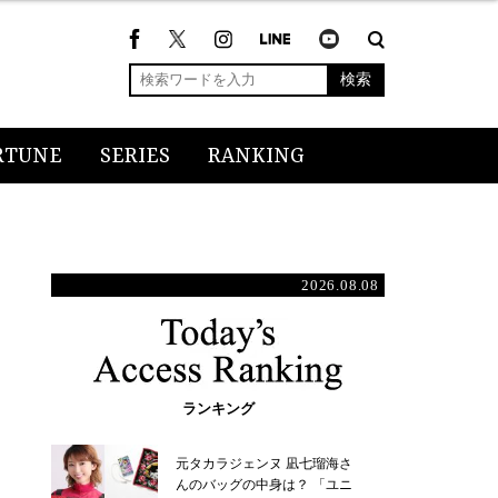
検索
RTUNE
SERIES
RANKING
2026.08.08
ランキング
元タカラジェンヌ 凪七瑠海さ
んのバッグの中身は？ 「ユニ