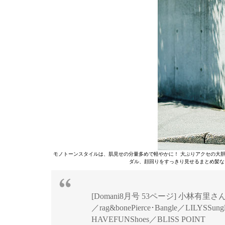
モノトーンスタイルは、肌見せの分量多めで軽やかに！ 大ぶりアクセの大
ダル、顔回りをすっきり見せるまとめ髪な
[Domani8月号 53ページ] 小林有里さん
／rag&bonePierce･Bangle／LILYSSungla
HAVEFUNShoes／BLISS POINT