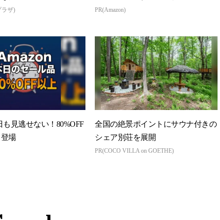
本気が...
プラザ)
PR(Amazon)
今日も見逃せない！80%OFF
全国の絶景ポイントにサウナ付きの
々登場
シェア別荘を展開
PR(COCO VILLA on GOETHE)