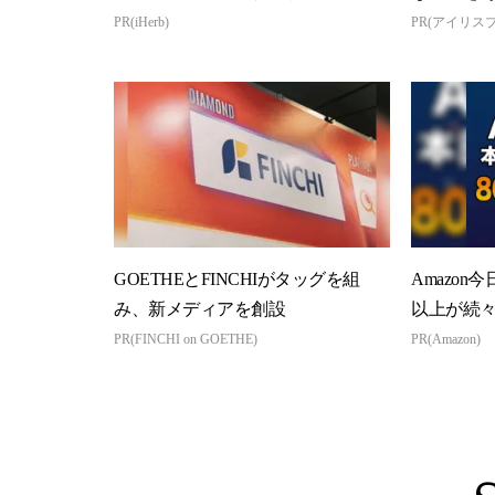
PR(iHerb)
PR(アイリス
GOETHEとFINCHIがタッグを組
Amazon
み、新メディアを創設
以上が続
PR(FINCHI on GOETHE)
PR(Amazon)