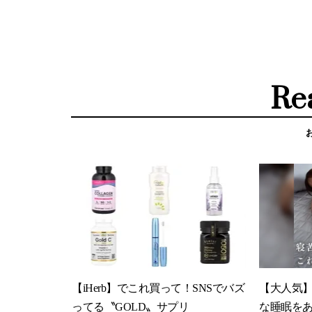
Re
【iHerb】でこれ買って！SNSでバズ
【大人気
ってる〝GOLD〟サプリ
な睡眠を