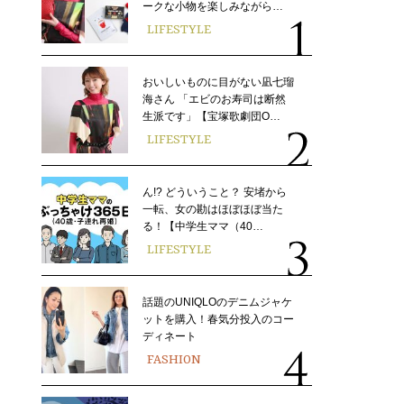
ークな小物を楽しみながら…
LIFESTYLE
おいしいものに目がない凪七瑠
海さん 「エビのお寿司は断然
生派です」【宝塚歌劇団O…
LIFESTYLE
ん!? どういうこと？ 安堵から
一転、女の勘はほぼほぼ当た
る！【中学生ママ（40…
LIFESTYLE
話題のUNIQLOのデニムジャケ
ットを購入！春気分投入のコー
ディネート
FASHION