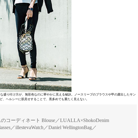
胆な盛り付け方が、無彩色なのに華やかに見える秘訣。ノースリーブのブラウスや甲の露出したサン
ど、ヘルシーに肌見せすることで、黒多めでも重たく見えない。
のコーディネート Blouse／LUALLA×ShokoDenim
sses／illestevaWatch／Daniel WellingtonBag／