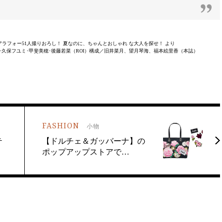
SNAP働くアラフォー51人撮りおろし！ 夏なのに、ちゃんとおしゃれ な大人を探せ！ より
紀･久保フユミ･甲斐美穂･後藤若菜（ROI）構成／旧井菜月、望月琴海、福本絵里香（本誌）
FASHION
小物
テ
【ドルチェ＆ガッバーナ】の
ポップアップストアで…