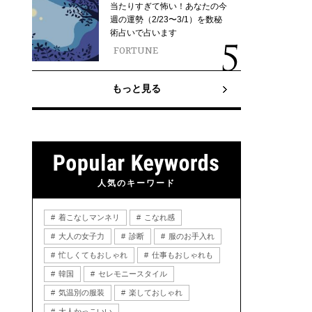
当たりすぎて怖い！あなたの今
週の運勢（2/23〜3/1）を数秘
術占いで占います
FORTUNE
もっと見る
人気のキーワード
着こなしマンネリ
こなれ感
大人の女子力
診断
服のお手入れ
忙しくてもおしゃれ
仕事もおしゃれも
韓国
セレモニースタイル
気温別の服装
楽しておしゃれ
大人かっこいい