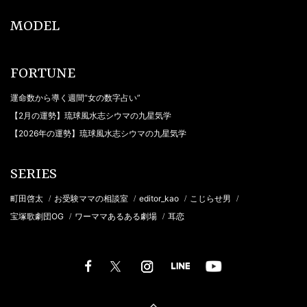
MODEL
FORTUNE
運命数から導く週間“女の数字占い”
【2月の運勢】琉球風水志シウマの九星気学
【2026年の運勢】琉球風水志シウマの九星気学
SERIES
町田啓太
お受験ママの相談室
editor_kao
こじらせ男
/
/
/
/
宝塚歌劇団OG
ワーママあるある劇場
耳恋
/
/