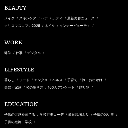
BEAUTY
メイク
スキンケア
ヘア
ボディ
最新美容ニュース
/
/
/
/
/
クリスマスコフレ2025
ネイル
インナービューティ
/
/
/
WORK
雑学
仕事
デジタル
/
/
/
LIFESTYLE
暮らし
フード
エンタメ
ヘルス
子育て
旅・お出かけ
/
/
/
/
/
/
夫婦・家族
私の生き方
100人アンケート
贈り物
/
/
/
/
EDUCATION
子供の五感を育てる
学校行事コーデ
教育現場より
子供の習い事
/
/
/
/
子供の進路・学校
/