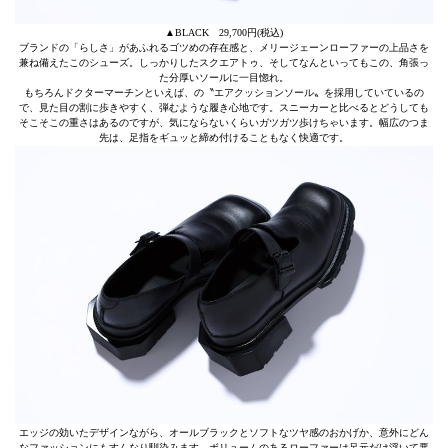
▲BLACK 29,700円(税込)
ブランドの「らしさ」があふれるゴツめの存在感と、メリージェーンローファーの上品さを
兼ね備えたこのシューズ。しっかりしたスクエアトゥ、そしてなんといってもこの、角張っ
た分厚いソールに一目惚れ。
もちろんドクターマーチンといえば、の〝エアクッションソール〟を採用していているの
で、見た目の割に歩きやすく、弾むような履き心地です。スニーカーと比べるとどうしても
そこそこの重さはあるのですが、気にならないくらいガツガツ歩けちゃいます。幅広のつま
先は、足指をギュッと締め付けることもなく快適です。
エッジの効いたデザインながら、オールブラックとソフトなツヤ感のおかげか、意外にどん
なファッションにもすんなり馴染みます。ボリュームのあるローファーは足元だけ浮いて悪