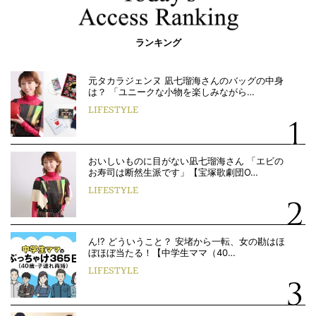
ランキング
元タカラジェンヌ 凪七瑠海さんのバッグの中身
は？ 「ユニークな小物を楽しみながら…
LIFESTYLE
おいしいものに目がない凪七瑠海さん 「エビの
お寿司は断然生派です」【宝塚歌劇団O…
LIFESTYLE
ん!? どういうこと？ 安堵から一転、女の勘はほ
ぼほぼ当たる！【中学生ママ（40…
LIFESTYLE