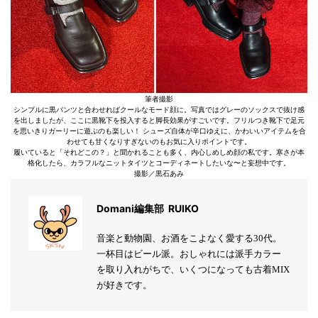
筆者撮影
シンプルに黒パンツと合わせればクールなモード顔に。写真ではグレーのソックスで抜け感
を出しましたが、ここに黒靴下を投入すると脚長効果がすごいです。フリルつき靴下で足元
を思いきりガーリーに遊ぶのも楽しい！ シューズ自体が辛口ゆえに、かわいいアイテムを合
わせても甘くなりすぎないのもお気に入りポイントです。
履いていると「それどこの？」と聞かれることも多く、内心しめしめ顔の私です。寒さが本
格化したら、カラフルなニットタイツとコーディネートしたいな〜と妄想中です。
撮影／黒石あみ
Domani編集部 RUIKO
音楽と動物園、お酒をこよなく愛する30代。
一杯目はビール派。おしゃれには派手カラー
を取り入れがちで、いくつになっても古着MIX
が好きです。