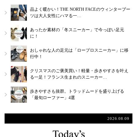
品よく暖かい！THE NORTH FACEのウィンターブー
ツは大人女性にハマる一…
あったか素材の「冬スニーカー」で今っぽい足元
に！
おしゃれな人の足元は「ロープロスニーカー」に移
行中！
クリスマスのご褒美買い！軽量・歩きやすさを叶え
る一足！フランス生まれのスニーカー…
歩きやすさも抜群。トラッドムードを盛り上げる
「最旬ローファー」4選
2026.08.09