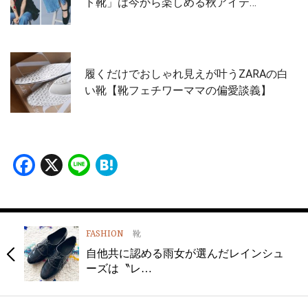
ト靴」は今から楽しめる秋アイテ…
履くだけでおしゃれ見えが叶うZARAの白
い靴【靴フェチワーママの偏愛談義】
Facebook
X
Line
Hatena
FASHION
靴
自他共に認める雨女が選んだレインシュ
ーズは〝レ…