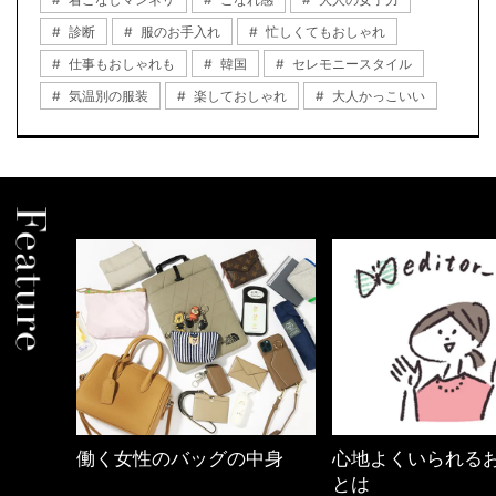
診断
服のお手入れ
忙しくてもおしゃれ
仕事もおしゃれも
韓国
セレモニースタイル
気温別の服装
楽しておしゃれ
大人かっこいい
く女性のバッグの中身
心地よくいられるおしゃれ
とは