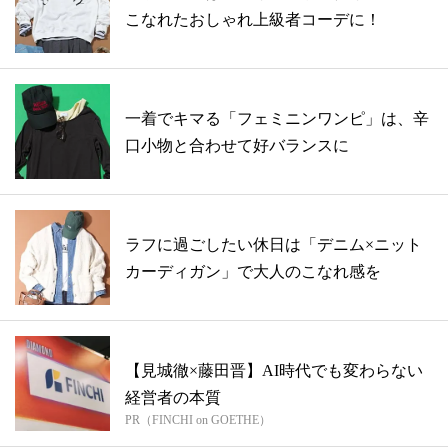
こなれたおしゃれ上級者コーデに！
一着でキマる「フェミニンワンピ」は、辛
口小物と合わせて好バランスに
ラフに過ごしたい休日は「デニム×ニット
カーディガン」で大人のこなれ感を
【見城徹×藤田晋】AI時代でも変わらない
経営者の本質
PR（FINCHI on GOETHE）