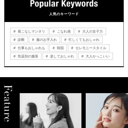
人気のキーワード
着こなしマンネリ
こなれ感
大人の女子力
診断
服のお手入れ
忙しくてもおしゃれ
仕事もおしゃれも
韓国
セレモニースタイル
気温別の服装
楽しておしゃれ
大人かっこいい