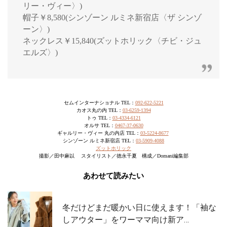
リー・ヴィー〉)
帽子￥8,580(シンゾーン ルミネ新宿店〈ザ シンゾ
ーン〉)
ネックレス￥15,840(ズットホリック〈チビ・ジュ
エルズ〉)
セムインターナショナル TEL：
092-622-5221
カオス丸の内 TEL：
03-6259-1394
トゥ TEL：
03-4334-6121
オルサ TEL：
0467-37-0630
ギャルリー・ヴィー 丸の内店 TEL：
03-5224-8677
シンゾーン ルミネ新宿店 TEL：
03-5909-4088
ズットホリック
撮影／田中麻以 スタイリスト／徳永千夏 構成／Domani編集部
あわせて読みたい
冬だけどまだ暖かい日に使えます！「袖な
しアウター」をワーママ向け新ア…