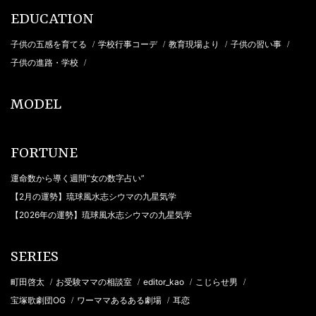
EDUCATION
子供の五感を育てる
学校行事コーデ
教育現場より
子供の習い事
/
/
/
/
子供の進路・学校
/
MODEL
FORTUNE
運命数から導く週間“女の数字占い”
【2月の運勢】琉球風水志シウマの九星気学
【2026年の運勢】琉球風水志シウマの九星気学
SERIES
町田啓太
お受験ママの相談室
editor_kao
こじらせ男
/
/
/
/
宝塚歌劇団OG
ワーママあるある劇場
耳恋
/
/