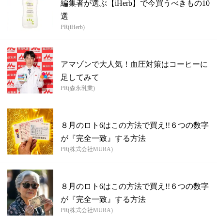
編集者が選ぶ【iHerb】で今買うべきもの10
選
PR(iHerb)
アマゾンで大人気！血圧対策はコーヒーに
足してみて
PR(森永乳業)
８月のロト6はこの方法で買え!!６つの数字
が『完全一致』する方法
PR(株式会社MURA)
８月のロト6はこの方法で買え!!６つの数字
が『完全一致』する方法
PR(株式会社MURA)